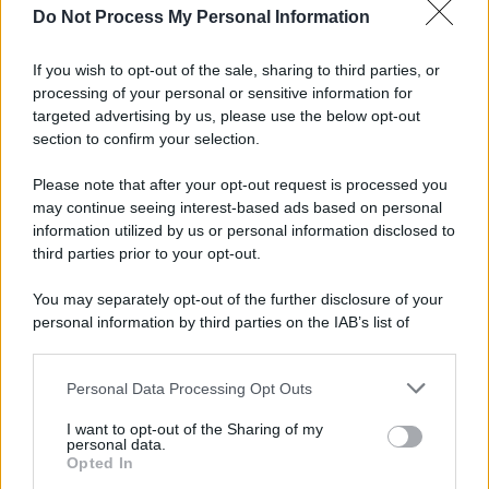
Informazione" spiega perché non ci sono mai state basi
Do Not Process My Personal Information
scientifiche per togliere i medici non vaccinati dal lavoro
If you wish to opt-out of the sale, sharing to third parties, or
L'omicidio economico dell'Italia: ce lo chiede l'Europa
processing of your personal or sensitive information for
targeted advertising by us, please use the below opt-out
section to confirm your selection.
Please note that after your opt-out request is processed you
may continue seeing interest-based ads based on personal
L'Ucraina ha finito lo scudo
information utilized by us or personal information disclosed to
third parties prior to your opt-out.
You may separately opt-out of the further disclosure of your
personal information by third parties on the IAB’s list of
Se all'Europa rimanessero tre neuroni correrebbe a far pace
downstream participants.
con la Russia
Personal Data Processing Opt Outs
This information may also be disclosed by us to third parties
on the IAB’s List of Downstream Participants that may further
I want to opt-out of the Sharing of my
disclose it to other third parties.
personal data.
Il rubinetto di Rabat
Opted In
Please note that this website/app uses one or more Google