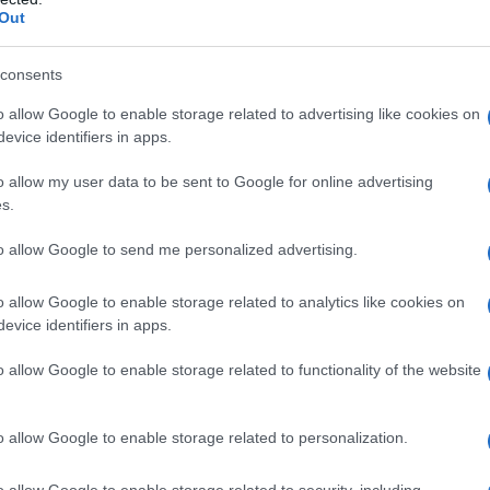
Out
L'omi
chied
consents
o allow Google to enable storage related to advertising like cookies on
iamo perso in due anni
3,6 miliardi di euro
:
evice identifiers in apps.
erazione russa, infatti, Ã¨ passato dai 10,7
L'Ucr
o allow my user data to be sent to Google for online advertising
di di euro del 2015 (-34%). Lombardia (-1,18
s.
1 milioni) e Veneto (-688,2 milioni) sono le
to allow Google to send me personalized advertising.
endite hanno subito gli effetti negativi piÃ¹
Se al
issima per un Paese che ha 10 milioni di
o allow Google to enable storage related to analytics like cookies on
corre
evice identifiers in apps.
o allow Google to enable storage related to functionality of the website
Il ru
o allow Google to enable storage related to personalization.
tri uomini per provocare i russi e
trascinarci
Un altro fronte, oltre a quelli giÃ aperti in Iraq,
o allow Google to enable storage related to security, including