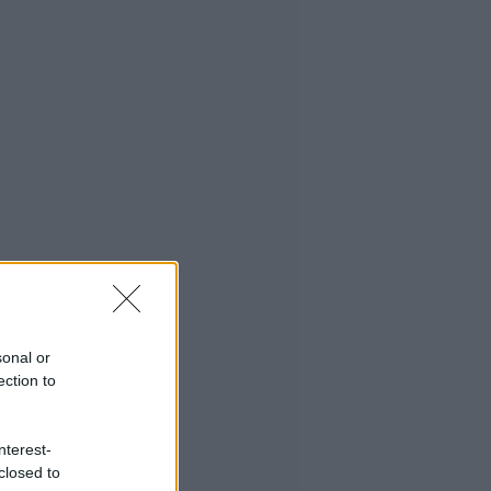
sonal or
ection to
nterest-
closed to