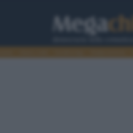
cazione
Guerra e verità
Cervelli in fuga
Fondata sul lavoro