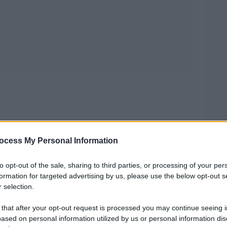
ocess My Personal Information
Renzi e del suo tutor Napolitano il segretario
to opt-out of the sale, sharing to third parties, or processing of your per
tenberg
, puÃ² permettersi di venire a Roma
formation for targeted advertising by us, please use the below opt-out s
 selection.
ta
, lui al posto del governo, l”invio di un
l confine con la Russia nel 2018.
 that after your opt-out request is processed you may continue seeing i
ased on personal information utilized by us or personal information dis