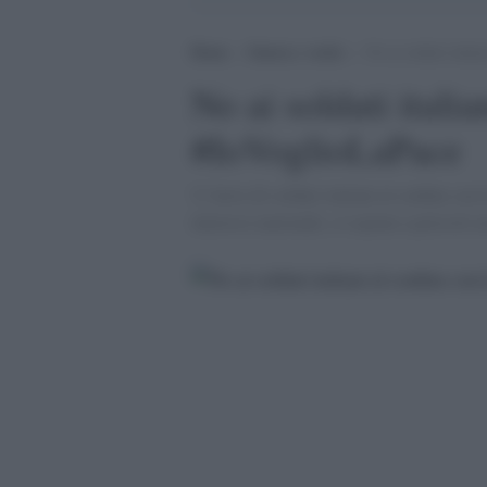
Home
>
Guerra e verità
>
No ai soldati itali
No ai soldati itali
#IoVoglioLaPace
'L''invio di soldati italiani al confine co
interessi nazionali, ci espone a pericoli 