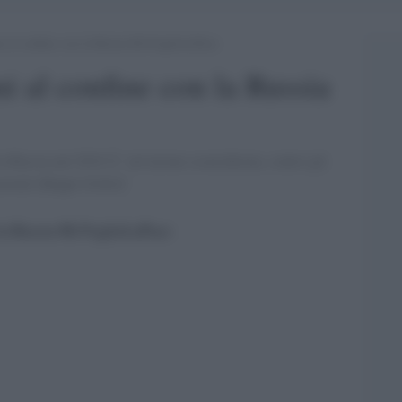
ani al confine con la Russia #IoVoglioLaPace
ani al confine con la Russia
n la Russia nel 2018 Ã¨ un''azione sconsiderata, contro gli
mortali [Beppe Grillo]'