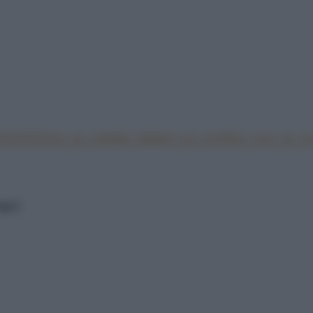
t/2016/10/no_ai_soldati_italiani_al_confine_con_la_r
ge]