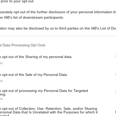
 prior to your opt-out.
rately opt-out of the further disclosure of your personal information by
Gentiloni hanno confermato la notizia che i
he IAB’s list of downstream participants.
ranno dispiegati in Lettonia.
Ulti
tion may also be disclosed by us to third parties on the IAB’s List of 
 that may further disclose it to other third parties.
 that this website/app uses one or more Google services and may gath
l Data Processing Opt Outs
 Ã¨ contro gli interessi nazionali
, espone
including but not limited to your visit or usage behaviour. You may click 
 to Google and its third-party tags to use your data for below specifi
ale ed Ã¨ stata intrapresa senza consultare i
o opt-out of the Sharing of my personal data.
ogle consent section.
In
o opt-out of the Sale of my Personal Data.
In
 ci perde tantissimo. In termini di sicurezza
Il ri
to opt-out of processing my Personal Data for Targeted
ing.
chia di esporre il nostro Paese al dramma
Una le
In
"Sani
 di trent”anni ed alza nuovi muri con la Russia,
mai st
o opt-out of Collection, Use, Retention, Sale, and/or Sharing
ersonal Data that Is Unrelated with the Purposes for which it
gico e un interlocutore per la stabilizzazione
non v
lected.