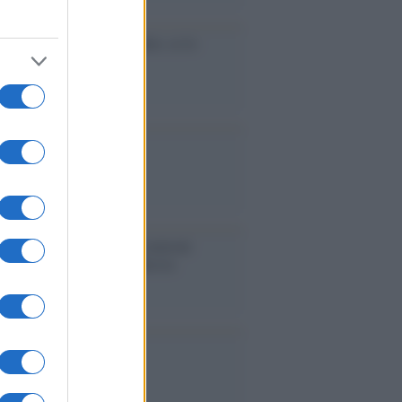
cidio economico dell'Italia: ce lo
e l'Europa
aina ha finito lo scudo
l'Europa rimanessero tre neuroni
rebbe a far pace con la Russia
binetto di Rabat