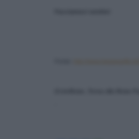
Facciamoci sentire!
Fonte:
http://www.beppegrillo.i
[GotoHome_Torna alla Home Pa
‘