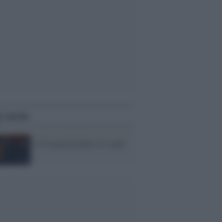
i anche
L'Ucraina ha finito lo scudo