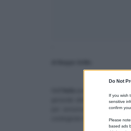
‘
di Beppe Grillo
.
Do Not Pr
Nell”
Italia a sovranitÃ zero
di 
If you wish 
generale della Nato,
Jens Stol
sensitive in
confirm your
per annunciare in
un”intervis
contingente di soldati italiani a
Please note
based ads b