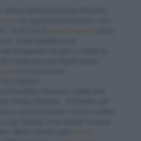
o, Amnesty International (anche utilizzando
virtuale
) ha oggi trasformato Saydnaya – una
rra – in una sorta di
campo di sterminio
per gli
Assad
“. Il tutto supportato da un
tante incongruenze che quasi ci sarebbe da
” che lo hanno preso per Vangelo (magari
alsità
) se lo siano mai letto.
i basa il Report?
uti di Saydnaya) funzionari e guardie della
dania, Europa, Stati Uniti… Ovviamente, tutti
à loro e delle loro famiglie
“. Si, ma è credibile
ca già, da tempo, la loro identità? La stessa
tro “illustre” disertore: quel “
Caesar
“,