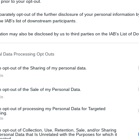
 prior to your opt-out.
co
edificio, tra l’altro, privo di camini per
rately opt-out of the further disclosure of your personal information by
he IAB’s list of downstream participants.
tion may also be disclosed by us to third parties on the IAB’s List of 
Ulti
 that may further disclose it to other third parties.
 that this website/app uses one or more Google services and may gath
l Data Processing Opt Outs
including but not limited to your visit or usage behaviour. You may click 
 to Google and its third-party tags to use your data for below specifi
o opt-out of the Sharing of my personal data.
ogle consent section.
in-stream si è degnato di effettuare un minimo
In
bufala del “forno crematorio” fatto costruire da
o opt-out of the Sale of my Personal Data.
forse per legittimare i sempre più frequenti
In
a.
to opt-out of processing my Personal Data for Targeted
Il ri
ing.
In
Una le
"Sani
o opt-out of Collection, Use, Retention, Sale, and/or Sharing
re di Saydnaya (tra gli altri, smentite da
Nizar
mai st
ersonal Data that Is Unrelated with the Purposes for which it
lected.