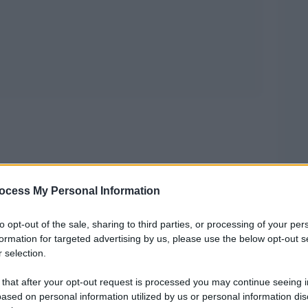
carcere di Saydnaya oggi – a detta del
ocess My Personal Information
te di
Repubblica
– dotato anche di un hitleriano
to opt-out of the sale, sharing to third parties, or processing of your per
e prove dello sterminio ordinato da Assad”.
formation for targeted advertising by us, please use the below opt-out s
 selection.
ttata il 18 novembre 2006 (si veda la data in
a in alto nel riquadro rosso) e protetta da
 that after your opt-out request is processed you may continue seeing i
ased on personal information utilized by us or personal information dis
el 2008, inserita (a colori e ad alta risoluzione