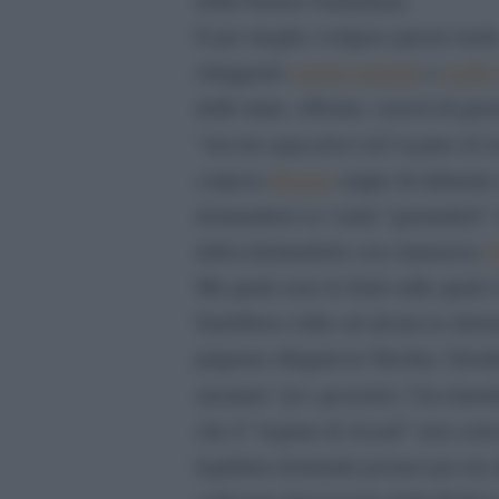
E per meglio svolgere questo ruol
struggenti
cartoni animati
e
realtà 
delle tante, efferate, carceri di gue
inermi oppositori del regime di 
“
corposo
Report
zeppo di talmente 
domandarsi se i tanti “giornalisti
infiocchettandolo con clamorose
f
Ma quali sono le fonti sulle quali s
Sarebbero (oltre ad alcuni ex deten
prigione rifugiati in Turchia, Gior
per garantire l’incolumit
anonimi “
che il “regime di Assad” non conos
legittima domanda postasi per un al