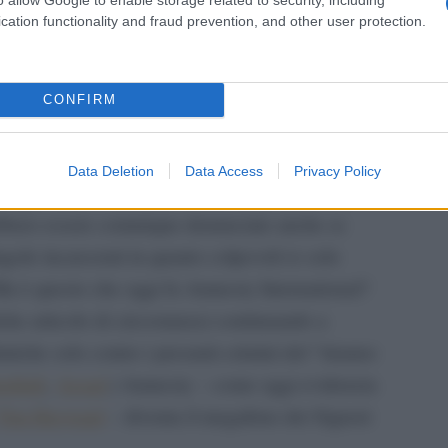
tesca, campagna mediatica di
Amnesty
cation functionality and fraud prevention, and other user protection.
a volta, imperniata sul carcere di Saydnaya: il
Da Ki
nemi
CONFIRM
questa campagna mediatica, una premessa. Non
no da ritenersi estremamente probabili – atrocità
Data Deletion
Data Access
Privacy Policy
ria aggredita da una guerra che ha già provocato
ebbero essere comunque denunciate anche se
iagole incarcerati in quanto colpevoli (o solo
 Ma è questo che oggi fa Amnesty International?
alche articolo di circostanza) continuando a
iche solo contro i presunti crimini del “tiranno
eddafi
,
Assad
.) Amnesty – come oggi evidenzia
Tim Hayward
– diventa il megafono dei Signori