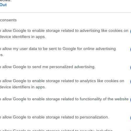
non v
Out
ositore del governo di Assad che lo aveva
 che da tempo vive in Europa) ci siamo
L'omi
consents
chied
sto altro
articolo
:
o allow Google to enable storage related to advertising like cookies on
nel carcere di
evice identifiers in apps.
o allow my user data to be sent to Google for online advertising
to quello che non
L'Ucr
s.
porto-propaganda di
to allow Google to send me personalized advertising.
 la Siria
o allow Google to enable storage related to analytics like cookies on
Se al
evice identifiers in apps.
corre
o allow Google to enable storage related to functionality of the website
o in cui lo stato siriano massacra
Il ru
o allow Google to enable storage related to personalization.
” Comincia così – svaporate le sue
o allow Google to enable storage related to security, including