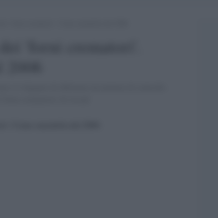
 dei ‘forni crematori’. Come smentirla dal 2006
dei 'forni crematori'.
l 2006
m si è degnato di effettuare un minimo di controllo
l 'forno crematorio' di Assad