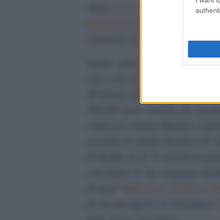
ultime
bufale
– l’ennesima, gigan
authenti
International
contro la Siria. Quest
mattatoio del popolo siriano
“
“.
Intanto, prima di soffermarci su 
sono certo da escludere – anzi, so
all’interno delle carceri di una Si
250.000 morti. Atrocità che dovr
colpissero soltanto jihadisti e tagl
accusati) di crimini abominevoli.
Si direbbe di no. E (al di là di qu
concentrare le sue campagne mediat
di turno” (
Milosevic
,
Saddam
,
Gh
un suo prestigioso ex sostenitore,
della Guerra Umanitaria.