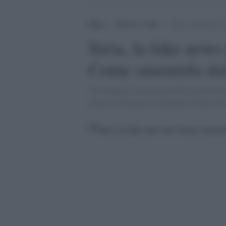
Home
>
Guerra e verità
>
Siria, la fake news
Siria, la fake news 
Come smentirla da
Ovviamente, nessun giornalista mainstrea
prima di divulgare la dilagante bufala de