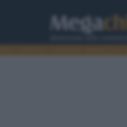
cazione
Guerra e verità
Cervelli in fuga
Fondata sul lavoro