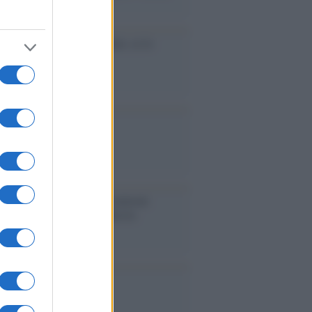
accinati dal lavoro
cidio economico dell'Italia: ce lo
e l'Europa
aina ha finito lo scudo
l'Europa rimanessero tre neuroni
rebbe a far pace con la Russia
binetto di Rabat