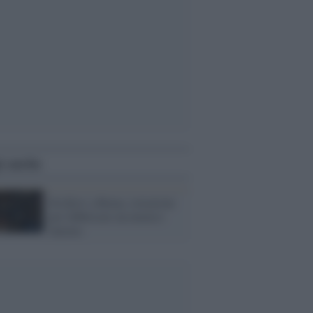
i anche
Da Kiev a Roma, istruzioni
per fabbricare un nemico
interno