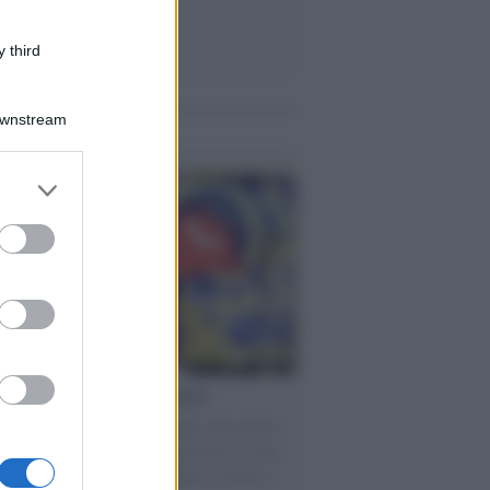
 third
Downstream
me notizie
er and store
to grant or
ed purposes
torno dei medici non vaccinati
ttera accorata del prof. Isidoro alla rivista
tà Informazione" spiega perché non ci sono
ate basi scientifiche per togliere i medici