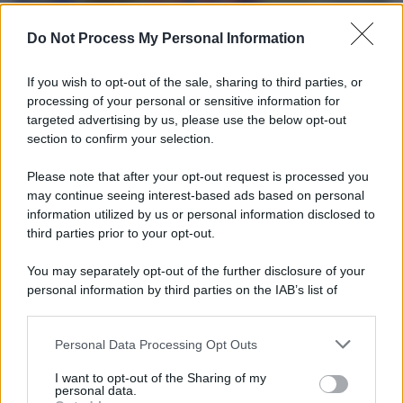
Il ritorno dei medici non vaccinati
Do Not Process My Personal Information
Una lettera accorata del prof. Isidoro alla rivista "Sanità
If you wish to opt-out of the sale, sharing to third parties, or
Informazione" spiega perché non ci sono mai state basi
processing of your personal or sensitive information for
scientifiche per togliere i medici non vaccinati dal lavoro
targeted advertising by us, please use the below opt-out
section to confirm your selection.
L'omicidio economico dell'Italia: ce lo chiede l'Europa
Please note that after your opt-out request is processed you
may continue seeing interest-based ads based on personal
information utilized by us or personal information disclosed to
third parties prior to your opt-out.
L'Ucraina ha finito lo scudo
You may separately opt-out of the further disclosure of your
personal information by third parties on the IAB’s list of
downstream participants.
Personal Data Processing Opt Outs
This information may also be disclosed by us to third parties
Se all'Europa rimanessero tre neuroni correrebbe a far pace
on the IAB’s List of Downstream Participants that may further
con la Russia
I want to opt-out of the Sharing of my
disclose it to other third parties.
personal data.