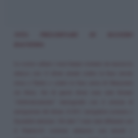
NOTA PRELIMINARE DI MASSIMO
RAGNEDDA
Lo scorso sabato i russi hanno sventato un massiccio
attacco con 13 droni armati contro la base navale
russa a Tartus e contro la base aerea di Hmeymim
(in Siria). Sei di questi droni sono stati fermati
“elettronicamente” interagendo con il sistema di
navigazione del drone (UAVs’ navigation systems) e
facendoli atterrare. Gli altri 7 sono stati abbattuti con
il Pantsir-S1 (sistema antiaereo con missili e