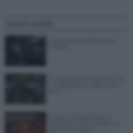
Articoli correlati
L'ucrainizzazione dell'Europa è già
cominciata
Le 4 ragioni che dimostrano come l'Ue
si stia preparando al conflitto con la
Russia
La Guerra dei Droni ha finito di
smascherare la finzione europea: ora
siamo tutti un bersaglio