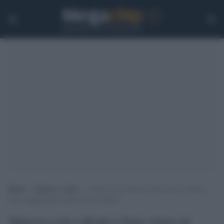
Home
>
Guerra e verità
>
Attacco con i droni a base russa in Siria è
nuova pagina nella storia del terrorismo
Attacco con i droni a base russa in