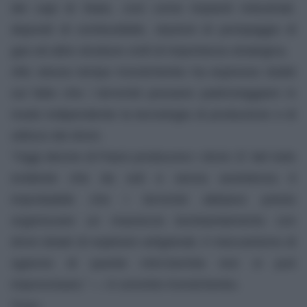
dei capi di Stato, così come impianti industriali,
depositi di combustibile, stazioni di pompaggio di
gas ed altre strutture civili di importanza strategica.
Allo stesso tempo Korotchenko ha espresso dubbi
sul fatto che i terroristi possano padroneggiare in
modo indipendente la tecnologia di produzione e di
utilizzo dei droni.
“Oggi decine di Paesi producono i droni. E’ del tutto
evidente che da soli e senza assistenza è
improbabile che i terroristi abbiano potuto
organizzare un massiccio bombardamento con
droni dotati di esplosivi artigianali, il meccanismo di
sgancio di queste mini-bombe non si può
improvvisare,” — è convinto Korotchenko.
Tratto