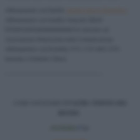
Abbonamento con PayPal:
paypal.com/cgi-bin/webscr
Abbonamento con bonifico bancario IBAN
IT82P0100504800000000006342 intestato ad
Associazione Democrazia nella Comunicazione
Abbonamento con PostePay 5333 1710 4683 2552
intestata a Giulietto Chiesa
—————————————————-
COME SOSTENERE
UN’ALTRA VISIONE DEL
MONDO
,
PANDORA
TV
.it
: