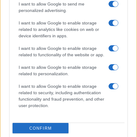
I want to allow Google to send me
personalized advertising.
Syndication
Culture
I want to allow Google to enable storage
Salute
Globalist
related to analytics like cookies on web or
device identifiers in apps.
Megachip
Globalscience
I want to allow Google to enable storage
GiULia
Globalsport
related to functionality of the website or app.
Prima Pagina
I want to allow Google to enable storage
related to personalization.
Giornale dello
Facebook
I want to allow Google to enable storage
related to security, including authentication
Spettacolo
Twitter
functionality and fraud prevention, and other
user protection.
Wondernet
Cookie Policy
Giuliana Sgrena
Preferenze Privacy
CONFIRM