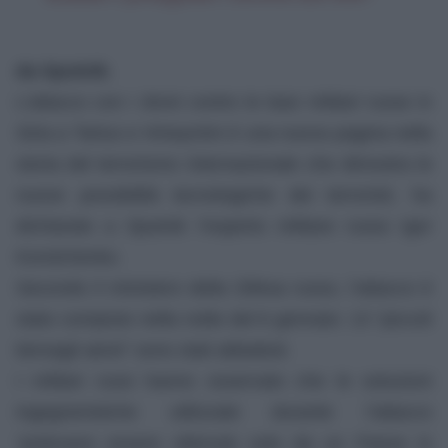
da Sputnik
.
L’attacco con i droni contro le basi militari russe in
Siria a Tartus e Hmeymim è una nuova pagina nella
storia del terrorismo internazionale che dimostra le
nuove possibilità tecnologiche dei terroristi, ha
dichiarato a Sputnik l’esperto militare russo Igor
Korotchenko.
Secondo il ministero della Difesa russo, l’attacco è
stato compiuto nella notte del 6 gennaio: 13 “piccoli
bersagli aerei” sono stati abbattuti.
I militari russi hanno osservato che le soluzioni
ingegneristiche utilizzate durante l’attacco
“potevano essere ottenute solo da un Paese in