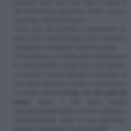
artiglieria). Questi droni sono dotati di sistemi di
GPS di ultimissima generazione,
bombe e possono
colpire sino a 100 km di distanza.
I droni erano stati assemblati da professionisti che
hanno avuto il sostegno di paesi con alte competenze
tecnologiche di navigazione satellitare e militare.
Chi credete possa aver fornito queste sofisticate armi
ai terroristi dell’ISIS? Credete siano state acquistate
su Amazon? I terroristi dell’ISIS si limiteranno ad
usare queste armi contro i militari e i civili in Siria o
in Europa e in altre parti del
le useranno anche
mondo
? Quanto è folle questa strategia
americana/israeliana/saudita che pur di combattere i
russi/iraniani/siriani stanno da anni finanziando,
armando e proteggendo i terroristi dell’ISIS?