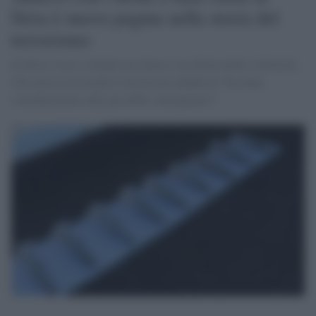
Siria è nuova pagina nella storia del
terrorismo
In Siria i russi sventano un attacco con droni molto sofisticati.
Chi arma in tal modo il terrorismo jihadista? Nessuna
considerazione sulle possibili conseguenze?