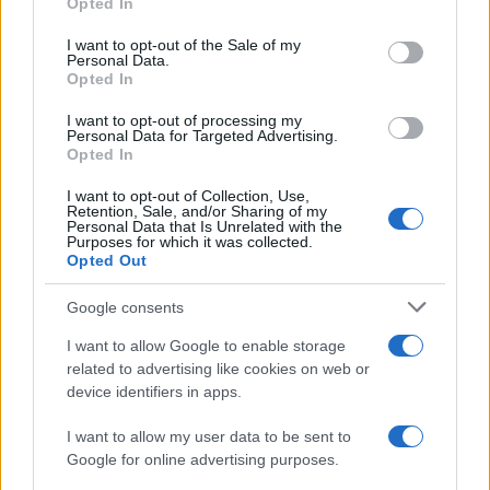
Opted In
Please note that this website/app uses one or more Google
services and may gather and store information including but
I want to opt-out of the Sale of my
Personal Data.
not limited to your visit or usage behaviour. You may click to
Il rubinetto di Rabat
Opted In
grant or deny consent to Google and its third-party tags to
use your data for below specified purposes in below Google
I want to opt-out of processing my
consent section.
Personal Data for Targeted Advertising.
Opted In
Da Kiev a Roma, istruzioni per fabbricare un nemico interno
I want to opt-out of Collection, Use,
Retention, Sale, and/or Sharing of my
Personal Data that Is Unrelated with the
Purposes for which it was collected.
Opted Out
Google consents
I want to allow Google to enable storage
related to advertising like cookies on web or
device identifiers in apps.
I want to allow my user data to be sent to
Google for online advertising purposes.