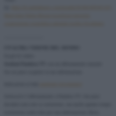
da:
https://it.sputniknews.com/mondo/201801095491167-
Hmeymim-Tartus-Russia-tecnologia-terroristi-
cooperazione-geopolitica-attentati-rischio-Occidente/
.
_________________
UN’ALTRA VISIONE DEL MONDO
Scegli di vedere
Sostieni Pandora TV
con un abbonamento mensile
Da ora puoi scegliere la tua informazione.
Indicazioni al link
pandoratv.it/sostienici/
Sottoscrivi l’abbonamento a Pandora TV. Ora puoi
decidere non solo se esisteremo, ma anche quanto tempo
resisteremo nella lotta per una informazione libera.