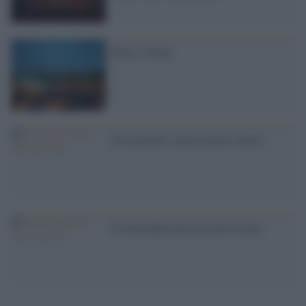
Pietre e droni
Un omicidio senza remote control
Il referendum che nessuno fa mai