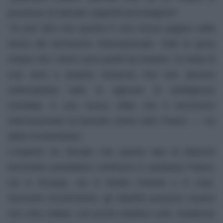
possesso di elevate capacità tecnologiche”.
“Si può dire che questa è una nuova pagina nella
storia del terrorismo internazionale. Vale la pena
notare che i droni sono partiti da lontano. Si tratta di
una vera e propria minaccia che non devono
sottovalutare tutte le agenzie di intelligence
mondiali, è una nuova sfida che il terrorismo
internazionale ha lanciato contro tutti i Paesi”, — ha
detto Korotchenko.
L’esperto ha rilevato che questo tipo di attacchi
terroristici potrebbero verificarsi in qualsiasi Paese,
sia in Europa, sia in Medio Oriente o in Asia.
Secondo Korotchenko, gli obiettivi possono essere
non solo militari, ma anche obiettivi civili, residenze