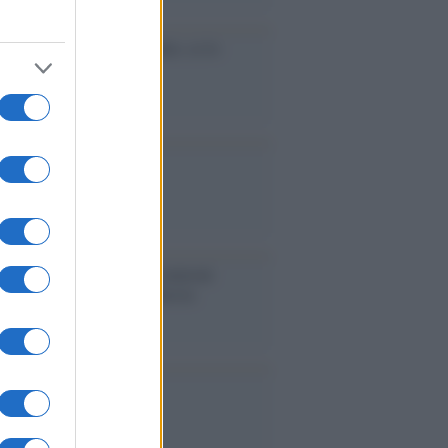
cidio economico dell'Italia: ce lo
e l'Europa
aina ha finito lo scudo
l'Europa rimanessero tre neuroni
rebbe a far pace con la Russia
binetto di Rabat