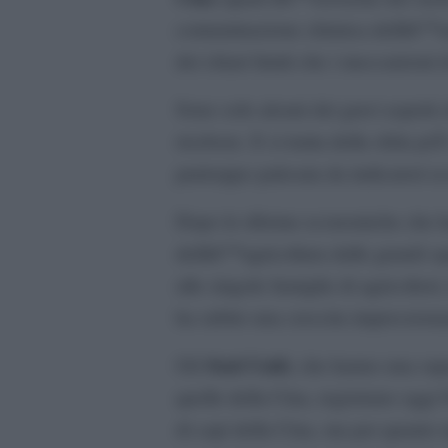
contaminazione chimica dellâ€™am
dei chiari limiti che i meccanismi
Sono solo alcuni dei gravi aspetti 
risolvere. E si tratta della sfida 
purtroppo palesata da indicatori 
Dopo le riforme economiche che ha
dellâ€™agricoltura dalle grandi sq
alle singole famiglie di agricoltor
ha subito una crescita impressiona
Stati Uniti
Gli
, che hanno una supe
quelle della Cina, registrano oggi 
di capi della Cina, ma per quanto 