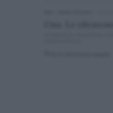
Home
>
Ambiente ed Economia
>
Cina. Le (
Cina. Le (dis)eco
Tra inquinamento e desertificazione, la f
[Gianfranco Bologna]