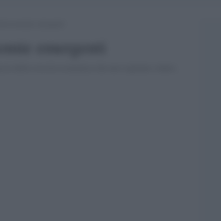
dis)economie emergenti
nomie emergenti
accia della crescita economica che non vogliamo vedere.