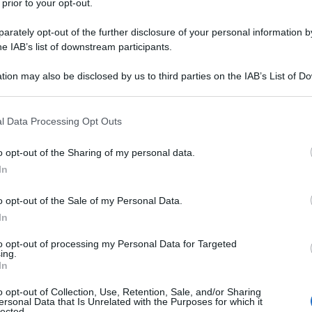
 prior to your opt-out.
aining Humanityâ€™s Life Support Systems in
 Policy Makers
e si trova sul
rately opt-out of the further disclosure of your personal information by
he IAB’s list of downstream participants.
du/[/url]
Millennium Alliance for
della
Ulti
 la prestigiosa universitÃ di Stanford).
tion may also be disclosed by us to third parties on the IAB’s List of 
 that may further disclose it to other third parties.
to livelli insostenibili di pressione,
 that this website/app uses one or more Google services and may gath
cosistemi e della biodiversitÃ sul nostro
l Data Processing Opt Outs
including but not limited to your visit or usage behaviour. You may click 
ticamente indebolendo i sistemi ecologici di
 to Google and its third-party tags to use your data for below specifi
o opt-out of the Sharing of my personal data.
ogle consent section.
damentali per il nostro benessere, le nostre
In
o opt-out of the Sale of my Personal Data.
In
co finanziaria che sta ormai colpendo, almeno
si continuano a leggere articoli entusiasti
Il ri
do,
to opt-out of processing my Personal Data for Targeted
ing.
nostante tutto, continuano a trainare la
Una le
In
"Sani
 si ignora pervicacemente lâ€™altra faccia della
mai st
o opt-out of Collection, Use, Retention, Sale, and/or Sharing
ersonal Data that Is Unrelated with the Purposes for which it
matica, dei nefasti effetti ambientali che essa
non v
lected.