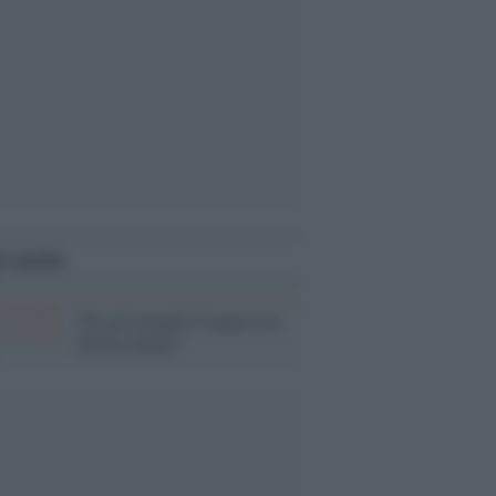
i anche
'Per gli europei l''acqua è un
diritto umano'