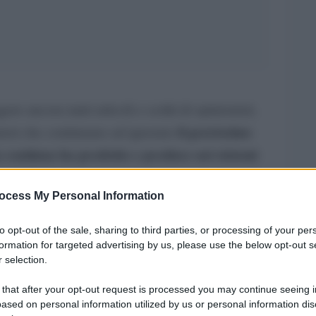
e ancora tanti articoli e scritti di opinionisti,
il gravissimo
tatori che continuano ad ignorare
ta continua ha prodotto e produce nei sistemi
a
, negli stessi sistemi naturali che consentono la
ocess My Personal Information
ta e il mantenimento della sua civiltÃ .
to opt-out of the sale, sharing to third parties, or processing of your per
a internazionale ha sottoscritto un ennesimo
formation for targeted advertising by us, please use the below opt-out s
ecessitÃ di mantenere i sistemi di supporto
 selection.
icurazione per il futuro dellâ€™umanitÃ
 that after your opt-out request is processed you may continue seeing i
cui ho giÃ parlato nelle pagine di questa rubrica
ased on personal information utilized by us or personal information dis