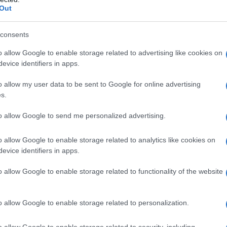
Out
livello globale.
L'omi
chied
consents
inario esempio emblematico di questa
Lester Brown
o allow Google to enable storage related to advertising like cookies on
il grande analista ambientale
da
evice identifiers in apps.
mbientali di questo paese al quale ha dedicato un
L'Ucr
o allow my user data to be sent to Google for online advertising
[i]Who Will Feed China? Wake up for a
lo
s.
, proprio sulla produzione e sul consumo
to allow Google to send me personalized advertising.
la sicurezza alimentare mondiale. Brown Ã¨ stato
zione sui drammi ambientali presenti in quel
Se al
o allow Google to enable storage related to analytics like cookies on
corre
scita economica, indicandoli come un vero e
evice identifiers in apps.
armeâ€
per lâ€™intero pianeta.
o allow Google to enable storage related to functionality of the website
alisi appare finalmente anche nei grandi
Il ru
o allow Google to enable storage related to personalization.
le 24 Ore ha pubblicato diversi articoli sui drammi
esi di questi paesi, soprattutto della Cina che, in
o allow Google to enable storage related to security, including