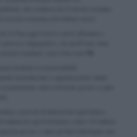
biente, che costituiscono il classico esempio
 di crescita economica dovrebbero avere).
che la Cina oggi si trova a dover affrontare e
piÃ¹ gravosa e impegnativa, che perÃ² non viene
Pil
economici standard, come il ben noto
.
nno trasferito la responsabilitÃ
uadre di produzione a organizzazione statale
i, la popolazione cinese di bovini, pecore e capre
nte.
rficie a pascolo di dimensioni equivalenti a
94 milioni di capi di bestiame contro i 92 milioni
riguarda pecore e capre gli Stati Uniti hanno una