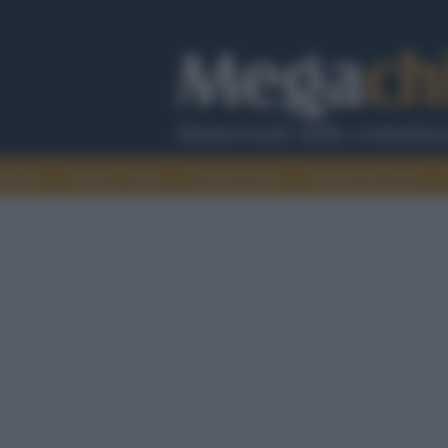
cazione
Guerra e verità
Cervelli in fuga
Fondata sul lavoro