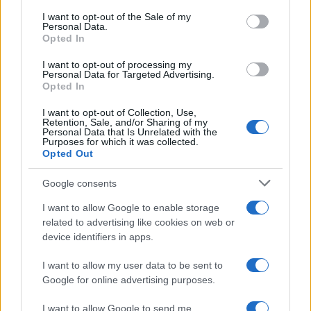
services and may gather and store information including but
I want to opt-out of the Sale of my
Personal Data.
not limited to your visit or usage behaviour. You may click to
Opted In
grant or deny consent to Google and its third-party tags to
use your data for below specified purposes in below Google
I want to opt-out of processing my
Da Kiev a Roma, istruzioni per fabbricare un nemico interno
consent section.
Personal Data for Targeted Advertising.
Opted In
I want to opt-out of Collection, Use,
Retention, Sale, and/or Sharing of my
Personal Data that Is Unrelated with the
Purposes for which it was collected.
Opted Out
Google consents
I want to allow Google to enable storage
related to advertising like cookies on web or
device identifiers in apps.
I want to allow my user data to be sent to
Google for online advertising purposes.
Syndication
Culture
I want to allow Google to send me