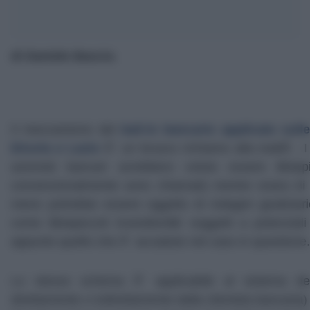
di Daniele Basciu
.
Il meccanismo del
bail-in bancario applicato sul
Etruria e Lazio
Ã¨ un brusco richiamo alla realtÃ . I 
azionisti bancari avrebbero voluto essere â€œpic
convenzionalmente sono chiamati) mentre erano di 
meno potrebbe essere oggetto di indagini giudiziarie
come â€œpiccoli investitoriâ€ soggetti a potenzial
appunto quello che Ã¨ accaduto nel caso in questione.
Lo stesso schema Ã¨ applicabile al sistema dei
direttamente o indirettamente dalla clientela bancaria