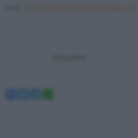
Fonte:
http://www.retemmt.it/piccoli-risparmiatori-piccol
DONAZIONE
Facebook
Twitter
Telegram
WhatsApp