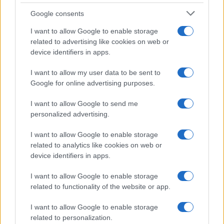
Google consents
I want to allow Google to enable storage
related to advertising like cookies on web or
device identifiers in apps.
I want to allow my user data to be sent to
Google for online advertising purposes.
Syndication
Culture
I want to allow Google to send me
Salute
Globalist
personalized advertising.
Megachip
Globalscience
I want to allow Google to enable storage
related to analytics like cookies on web or
GiULia
Globalsport
device identifiers in apps.
Prima Pagina
I want to allow Google to enable storage
related to functionality of the website or app.
Giornale dello
Facebook
I want to allow Google to enable storage
related to personalization.
Spettacolo