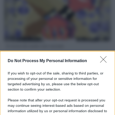
Il ritorno dei medici non vaccinati
Una lettera accorata del prof. Isidoro alla rivista "Sanità
Informazione" spiega perché non ci sono mai state basi
Do Not Process My Personal Information
scientifiche per togliere i medici non vaccinati dal lavoro
If you wish to opt-out of the sale, sharing to third parties, or
L'omicidio economico dell'Italia: ce lo chiede l'Europa
processing of your personal or sensitive information for
targeted advertising by us, please use the below opt-out
section to confirm your selection.
Please note that after your opt-out request is processed you
may continue seeing interest-based ads based on personal
L'Ucraina ha finito lo scudo
information utilized by us or personal information disclosed to