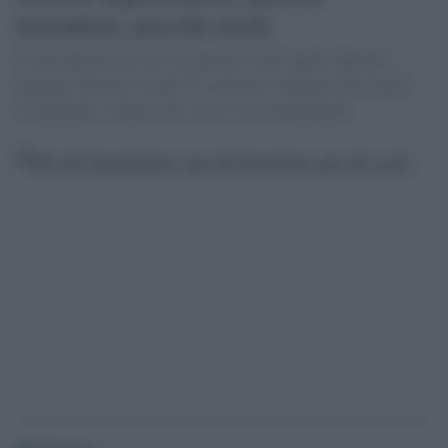
investitori, piccoli crack
Il meccanismo del bail-in bancario sulle banche Marche,
Popolare, Etruria e Lazio Ã¨ un brusco richiamo alla realtÃ .
Il risparmio si tutela solo con la via costituzionale