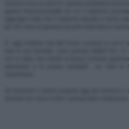
Governo circa un anno fa. Questa prospettiva promu
agraria finanziarizzataâ€ (in cui il risparmio prece
aggiunge il fatto che il risparmio allocato in forme obb
per sÃ© privo di garanzia da parte della Banca Centra
Ãˆ oggi evidente che lâ€™unico scenario in cui lo St
tutte le sue formeâ€, come previsto dallâ€™Art. 47 d
con lo Stato che tramite la Banca Centrale garantisc
depositanti e la propria solvibilitÃ sui Titoli di
risparmiatori.
Gli strumenti e sistemi proposti oggi dal Governo e 
alchimie che vanno contro i principi della Costituzione
.