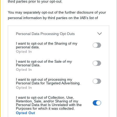
third parties prior to your opt-out.
You may separately opt-out of the further disclosure of your
personal information by third parties on the IAB’s list of
Se all'Europa rimanessero tre neuroni correrebbe a far pace
downstream participants.
con la Russia
Personal Data Processing Opt Outs
This information may also be disclosed by us to third parties
on the IAB’s List of Downstream Participants that may further
I want to opt-out of the Sharing of my
disclose it to other third parties.
personal data.
Il rubinetto di Rabat
Opted In
Please note that this website/app uses one or more Google
services and may gather and store information including but
I want to opt-out of the Sale of my
Personal Data.
not limited to your visit or usage behaviour. You may click to
Opted In
grant or deny consent to Google and its third-party tags to
use your data for below specified purposes in below Google
I want to opt-out of processing my
Da Kiev a Roma, istruzioni per fabbricare un nemico interno
consent section.
Personal Data for Targeted Advertising.
Opted In
I want to opt-out of Collection, Use,
Retention, Sale, and/or Sharing of my
Personal Data that Is Unrelated with the
Purposes for which it was collected.
Opted Out