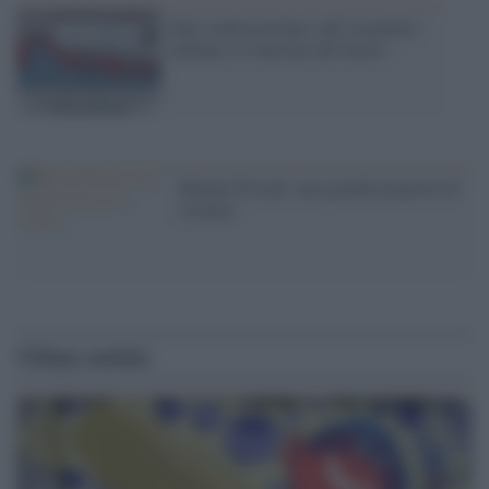
Dati controcorrente sull’economia
italiana e il mercato del lavoro
Moneta Fiscale, una grande proposta di
sistema
Ultime notizie