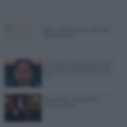
Italia: i numeri-monstre della crisi
bancaria latente
Lo scambio commerciale con l'Italia
non è l'unica cosa che interessa alla
Cina
Nino Galloni: I veri problemi
davanti al governo