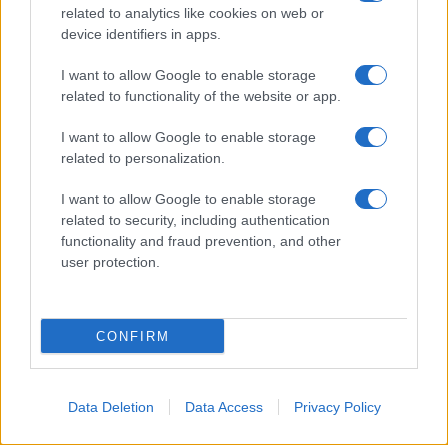
related to analytics like cookies on web or
device identifiers in apps.
I want to allow Google to enable storage
Syndication
Culture
related to functionality of the website or app.
Salute
Globalist
I want to allow Google to enable storage
related to personalization.
Megachip
Globalscience
I want to allow Google to enable storage
GiULia
Globalsport
related to security, including authentication
functionality and fraud prevention, and other
Prima Pagina
user protection.
Giornale dello
Facebook
CONFIRM
Spettacolo
Twitter
Wondernet
Data Deletion
Data Access
Privacy Policy
Cookie Policy
Giuliana Sgrena