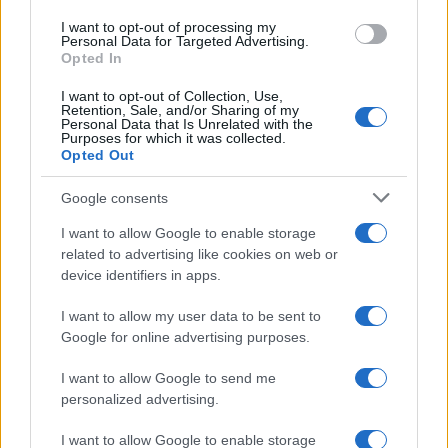
con la Russia
use your data for below specified purposes in below Google
I want to opt-out of processing my
consent section.
Personal Data for Targeted Advertising.
Opted In
I want to opt-out of Collection, Use,
Il rubinetto di Rabat
Retention, Sale, and/or Sharing of my
Personal Data that Is Unrelated with the
Purposes for which it was collected.
Opted Out
Google consents
Da Kiev a Roma, istruzioni per fabbricare un nemico interno
I want to allow Google to enable storage
related to advertising like cookies on web or
device identifiers in apps.
I want to allow my user data to be sent to
Google for online advertising purposes.
I want to allow Google to send me
personalized advertising.
I want to allow Google to enable storage