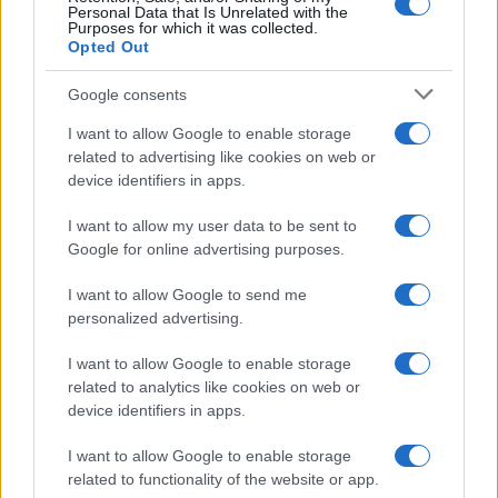
Personal Data that Is Unrelated with the
Purposes for which it was collected.
Opted Out
Google consents
I want to allow Google to enable storage
related to advertising like cookies on web or
device identifiers in apps.
I want to allow my user data to be sent to
Google for online advertising purposes.
Syndication
Culture
I want to allow Google to send me
Salute
Globalist
personalized advertising.
Megachip
Globalscience
I want to allow Google to enable storage
related to analytics like cookies on web or
GiULia
Globalsport
device identifiers in apps.
Prima Pagina
I want to allow Google to enable storage
related to functionality of the website or app.