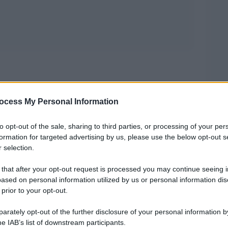
ocess My Personal Information
a Daniele Repossi
.
to opt-out of the sale, sharing to third parties, or processing of your per
formation for targeted advertising by us, please use the below opt-out s
 selection.
 that after your opt-out request is processed you may continue seeing i
ased on personal information utilized by us or personal information dis
 TV
, ho quindi capito che nei prossimi mesi il
 prior to your opt-out.
nosciamo.
rately opt-out of the further disclosure of your personal information by
he IAB’s list of downstream participants.
 noi piccoli mortali, per cercare di evitare la