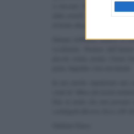
ci riescano. Dipende non solo da
dalla societÃ occidentale. Siamo v
di fronte alla paura: non la capisc
Dunque dobbiamo metterci in moto
occidentale. Premere dall”intern
piccoli, isolati, nemici. Creare l
paura. Impedire i loro movimenti.
In una parola: organizzare una re
centri di “difesa del nostro territo
Fare in modo che non possano 
costringerli alla resa. Ecco ciÃ² 
Giulietto Chiesa