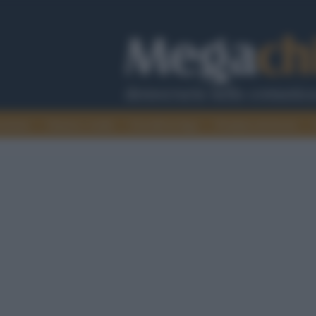
cazione
Guerra e verità
Cervelli in fuga
Fondata sul lavoro