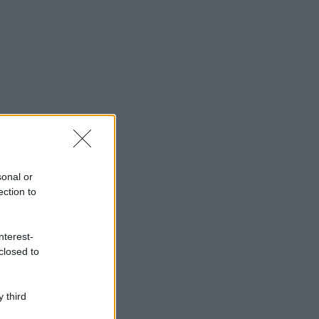
sonal or
ection to
nterest-
closed to
 third