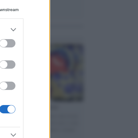
Downstream
er and store
me notizie
to grant or
ed purposes
torno dei medici non vaccinati
ttera accorata del prof. Isidoro alla rivista
tà Informazione" spiega perché non ci sono
ate basi scientifiche per togliere i medici
accinati dal lavoro