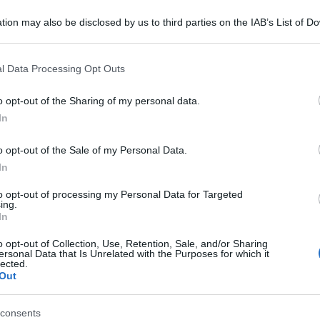
 possiamo fare per proteggerci.
tion may also be disclosed by us to third parties on the IAB’s List of 
 that may further disclose it to other third parties.
ombra che riescono a disegnare il destino del
 that this website/app uses one or more Google services and may gath
l Data Processing Opt Outs
Ulti
aci di impedirglielo?
including but not limited to your visit or usage behaviour. You may click 
 to Google and its third-party tags to use your data for below specifi
o opt-out of the Sharing of my personal data.
ogle consent section.
alitÃ , quindi non posso credere che questa volta
In
darci una controparte capace di contrastare le
o opt-out of the Sale of my Personal Data.
In
e quello del suo team, voi siete la risposta della
to opt-out of processing my Personal Data for Targeted
ing.
In
o opt-out of Collection, Use, Retention, Sale, and/or Sharing
Il ri
ersonal Data that Is Unrelated with the Purposes for which it
lected.
Una le
Out
"Sani
mai st
consents
non v