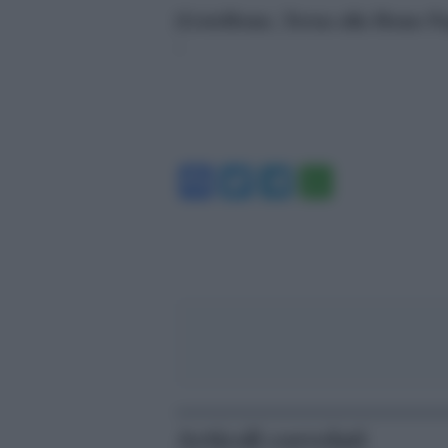
[GotoHome_Torna alla Home Pa
‘
Facebook
Twitter
Telegram
WhatsA
Articoli correlati