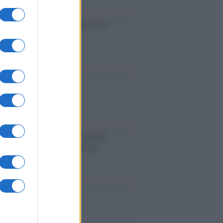
cidio economico dell'Italia: ce lo
e l'Europa
aina ha finito lo scudo
l'Europa rimanessero tre neuroni
rebbe a far pace con la Russia
binetto di Rabat