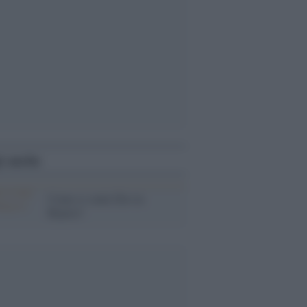
i anche
Come si sente Dio in
Rojava?