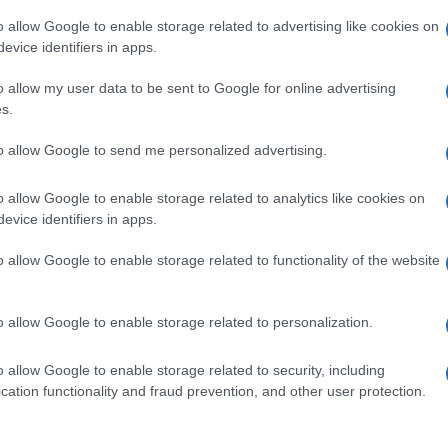
o allow Google to enable storage related to advertising like cookies on
L'omi
evice identifiers in apps.
 Sono i due giganti Russia e Cina. Solo loro, al
chied
 l”Occidente (l”America e l”Europa). Lo dico a
o allow my user data to be sent to Google for online advertising
s.
gimi politici da cui sono retti. Ãˆ una questione
mere oggi.
to allow Google to send me personalized advertising.
L'Ucr
 Ã¨ che loro “possono farlo”. CioÃ¨ possono
o allow Google to enable storage related to analytics like cookies on
evice identifiers in apps.
 tutti i mostri che ci circondano. Entrambi non
hanno bisogno. Ma vogliono essere rispettati. E
o allow Google to enable storage related to functionality of the website
Se al
 tentativo di sottometterli. Non perchÃ© sono
corre
esentano la maggioranza della popolazione di
o allow Google to enable storage related to personalization.
i sottometteranno, saranno schiavizzati senza
o allow Google to enable storage related to security, including
Il ru
cation functionality and fraud prevention, and other user protection.
nno lo scontro. Ci provano, ma non Ã¨ detto che