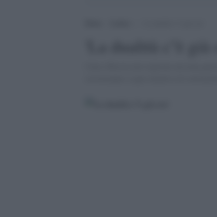
Home
>
Lettere
>
‘La dualità c”è già ora’
'La dualità c''è già 
Cina e Russia non vogliono nessuna guerr
resisteranno a ogni tentativo di sottomett