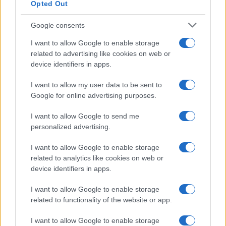
Opted Out
Google consents
I want to allow Google to enable storage
related to advertising like cookies on web or
device identifiers in apps.
I want to allow my user data to be sent to
Google for online advertising purposes.
Syndication
Culture
I want to allow Google to send me
Salute
Globalist
personalized advertising.
Megachip
Globalscience
I want to allow Google to enable storage
related to analytics like cookies on web or
GiULia
Globalsport
device identifiers in apps.
Prima Pagina
I want to allow Google to enable storage
related to functionality of the website or app.
Giornale dello
Facebook
I want to allow Google to enable storage