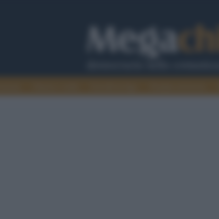
cazione
Guerra e verità
Cervelli in fuga
Fondata sul lavoro