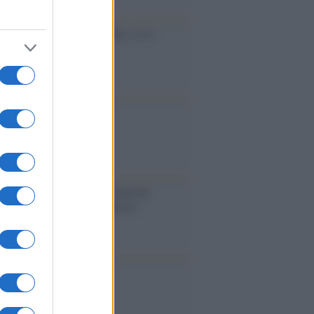
cidio economico dell'Italia: ce lo
e l'Europa
aina ha finito lo scudo
l'Europa rimanessero tre neuroni
rebbe a far pace con la Russia
binetto di Rabat