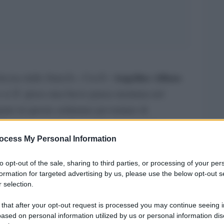
Angelino Alfano
ecisa dallo StatoÂ». CosÃ¬
e si Ã¨ preso una breve pausa montana nel
to in queste settimane per tentare di
 frodatore dello Stato della storia italiana
.
ocess My Personal Information
Vattimo
sofo â€“ ed europarlamentare â€“
viene
di Torino
to opt-out of the sale, sharing to third parties, or processing of your per
. E pochi giorni dopo lâ€™ignobile
formation for targeted advertising by us, please use the below opt-out s
i Stefano RodotÃ
, accusato addirittura di
 selection.
ver definito, con rigorosa scelta dei termini,
 that after your opt-out request is processed you may continue seeing i
» uno sciagurato proclama proveniente dal
ased on personal information utilized by us or personal information dis