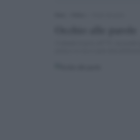
Home
>
Politica
>
Occhio alle parole
Occhio alle parole
Â«Quando in gioco câ€™Ã¨ una grande qua
politica e le stesse regole della deliber