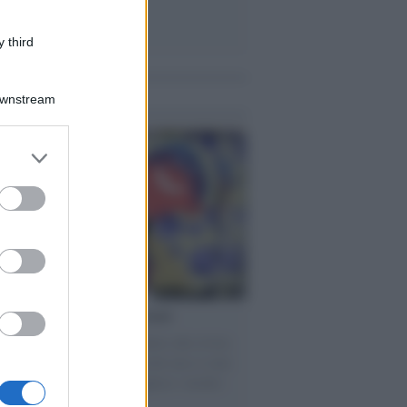
 third
me notizie
Downstream
er and store
to grant or
ed purposes
torno dei medici non vaccinati
ttera accorata del prof. Isidoro alla rivista
tà Informazione" spiega perché non ci sono
ate basi scientifiche per togliere i medici
accinati dal lavoro