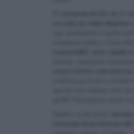
Ãˆ a proposito del Tav che Ã¨ st
varcando un confine linguistico 
oggi, proiettandola su quella realt
congiuntura politica e sociale deli
responsabilitÃ grave: significa c
abnorme, sdoganando il potenziale 
scenari astorici o anti-storici ma
condizioni per la messa al bando â
ogni atto non conforme, delle stess
quellâ€™immaginario cruento (come
introdurc
Significa, in altre parole,
esistenziale di uno â€œstato d
originario e letterale del termine,