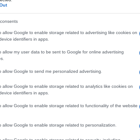
per difendere la propria pessima causa.
Out
L'omi
la carognata del ministro Alfano
che
nei
chied
consents
li e nobili cittadini di questo paese Ã¨
o allow Google to enable storage related to advertising like cookies on
. Nel senso che lâ€™uscita a freddo, brutale
evice identifiers in apps.
degli interni contro il mitissimo RodotÃ fa senza
L'Ucr
o allow my user data to be sent to Google for online advertising
si puÃ² capire benissimo perchÃ©
po
s.
ve un diversivo per mascherare le malefatte
to allow Google to send me personalized advertising.
nel momento in cui occorre
oprattutto
Se al
o allow Google to enable storage related to analytics like cookies on
ibili a difesa di un sistema degli affari che ha
corre
evice identifiers in apps.
oprio forziere
.
o allow Google to enable storage related to functionality of the website
ema di ridotta capacitÃ linguistica. Tanto
Il ru
scere il significato grammaticale del termine
o allow Google to enable storage related to personalization.
intelligere
n primo luogo capire. In latino
, cioÃ¨
o allow Google to enable storage related to security, including