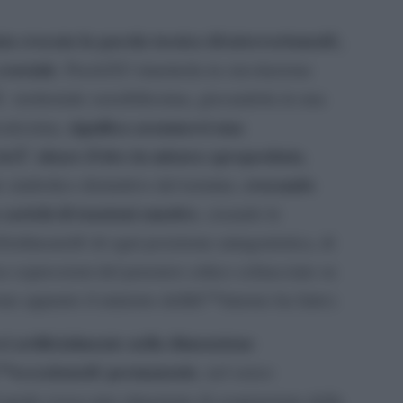
ata evocata la parola tossica â€œterrorismoâ€,
cruciale
. PerchÃ© rimetterla in circolazione
Ã territoriale sensibilissima, giocandola in una
significa assumersi una
catissima,
ioÃ¨ alzare il tiro in misura spropositata
,
evocando
simbolico distruttivo del termine,
 carichi di tensioni emotive
, creando le
€œlineareâ€ di ogni posizione antagonistica, di
e espressioni del pensiero critico schiacciate su
 appunto il ministro dellâ€™interno ha fatto).
i artificialmente nella dimensione
â€™eccezioneâ€ permanente
, nel senso
 il quale evoca una situazione di sospensione della