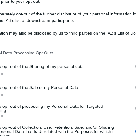
 prior to your opt-out.
rately opt-out of the further disclosure of your personal information by
ro spazio â€“ Ã¨ giÃ stato ampiamente trattato
he IAB’s list of downstream participants.
una
châ€™esso, il Tav. E se non rivelasse
Ulti
tion may also be disclosed by us to third parties on the IAB’s List of 
 assetto politico e comunicativo
. Val la pena
 that may further disclose it to other third parties.
™, a cominciare dal livello, di per sÃ©
 that this website/app uses one or more Google services and may gath
l Data Processing Opt Outs
including but not limited to your visit or usage behaviour. You may click 
 to Google and its third-party tags to use your data for below specifi
o opt-out of the Sharing of my personal data.
ogle consent section.
proclama eversivo di di Silvio
 recente
In
dichiarato che si trattava di un atto
o opt-out of the Sale of my Personal Data.
Ãˆ senza
, nessuno di noi si sarebbe stupito.
In
uente, condannato in via definitiva, compaia
Il ri
to opt-out of processing my Personal Data for Targeted
nare i propri seguaci contro i propri giudici
,
ing.
Una le
In
ente capire perchÃ© uno con quella storia di
"Sani
mai st
o opt-out of Collection, Use, Retention, Sale, and/or Sharing
golden share
cui sia stata regalata la
del
ersonal Data that Is Unrelated with the Purposes for which it
non v
lected.