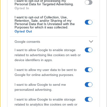
I want to opt-out of processing my
Da Kiev a Roma, istruzioni per fabbricare un nemico interno
consent section.
Personal Data for Targeted Advertising.
Opted In
I want to opt-out of Collection, Use,
Retention, Sale, and/or Sharing of my
Personal Data that Is Unrelated with the
Purposes for which it was collected.
Opted Out
Google consents
I want to allow Google to enable storage
related to advertising like cookies on web or
device identifiers in apps.
I want to allow my user data to be sent to
Google for online advertising purposes.
Syndication
Culture
I want to allow Google to send me
Salute
Globalist
personalized advertising.
Megachip
Globalscience
I want to allow Google to enable storage
related to analytics like cookies on web or