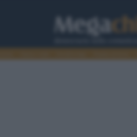
cazione
Guerra e verità
Cervelli in fuga
Fondata sul lavoro