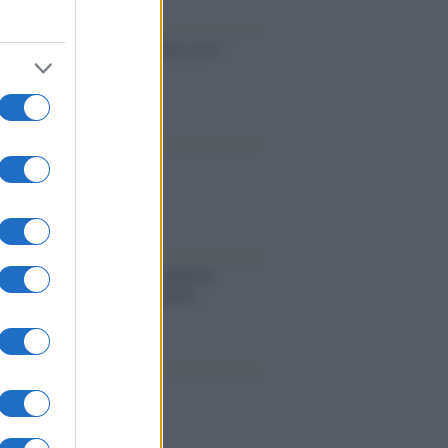
cidio economico dell'Italia: ce lo
e l'Europa
aina ha finito lo scudo
l'Europa rimanessero tre neuroni
rebbe a far pace con la Russia
binetto di Rabat