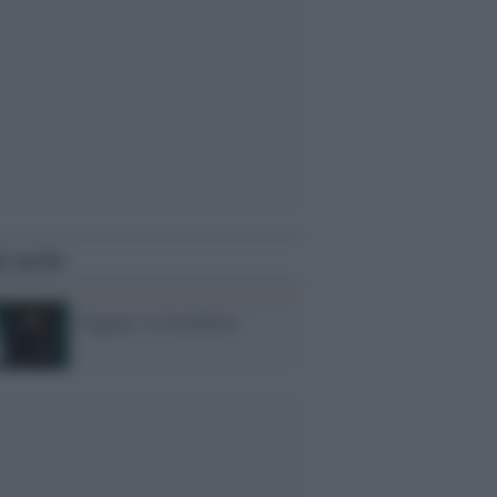
i anche
Giggino 'a Cartelletta