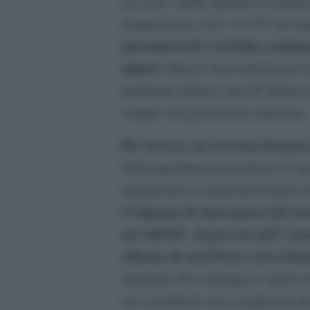
ma sarÃ molto superiore in quanto
maggioranza, cioÃ¨ al 53% dei seg
giovandosi dei voti della coalizi
minori
. Questo meccanismo perver
tradizione italiana, pur all”intern
sempre stati governi di coalizione.
Per trovare un Governo formato d
Nella legislatura precedente il Ca
maggioranza composita formata da p
l”esigenza di sbarazzarsi del rica
un”attivitÃ di governo piÃ¹ omog
riforme di cui il Paese aveva bis
elettorale che correggesse quell”o
era considerato una sciagura da alc