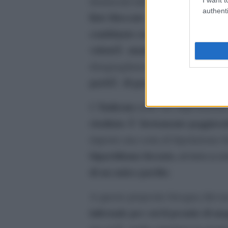
denunciati dall”appello dei costitu
authenti
liste bloccate
, come nel porcellu
combinato con le soglie d”acces
volontÃ manifestata dal corpo el
disuguaglianza nel voto censurato 
paritÃ di genere
, come prescritta
Italicum
L”
nella sua impostazione
risultato Ã¨ fortemente peggiora
imporre una sorta di bipolarismo f
bipartitismo forzato, ovvero a c
di un unico partito
.
A questo proposito bisogna rileva
infernale per cui il premio di ma