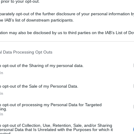
pensamenti
che possono allignare persino nella
 prior to your opt-out.
 partiti in Parlamento.
rately opt-out of the further disclosure of your personal information by
he IAB’s list of downstream participants.
ttorale Ã¨ una dimostrazione in corpore vivo
Ulti
icameralismo
tion may also be disclosed by us to third parties on the IAB’s List of 
che, solo qualche anno fa, tanto
 that may further disclose it to other third parties.
l ritorno di alcuni istituti tipici delle leggi
 that this website/app uses one or more Google services and may gath
ole italiane dei fanciulli figli di un Dio minore.
l Data Processing Opt Outs
including but not limited to your visit or usage behaviour. You may click 
icurezza Maroni
).
 to Google and its third-party tags to use your data for below specifi
o opt-out of the Sharing of my personal data.
ogle consent section.
In
bbiamo confidare che le virtÃ¹ del
ivare un circuito decisionale meno asfittico e di
o opt-out of the Sale of my Personal Data.
In
 mettere becco in una questione che Ã¨ di
Il ri
Ã della democrazia
.
to opt-out of processing my Personal Data for Targeted
ing.
Una le
In
"Sani
li non vâ€™Ã¨ nâ€™Ã¨ una tanto vitale per
mai st
o opt-out of Collection, Use, Retention, Sale, and/or Sharing
bliche e che tocchi tanto da vicino la vita
ersonal Data that Is Unrelated with the Purposes for which it
non v
lected.