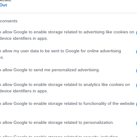
Togliatti
a legge elettoraleâ€, affermava
,
Out
Legge Truffa
L'omi
cussione in corso sulla
, l”8
chied
consents
Gian Domenico Romagnosi
cento anni fa
o allow Google to enable storage related to advertising like cookies on
e elezioni altro non Ã¨ che la teoria della
evice identifiers in apps.
ne â€“ e quindi che â€“ Ã¨ manifesto essere la
L'Ucr
o allow my user data to be sent to Google for online advertising
iÃ¹ geloso che l”ordinamento dello Stato deve
s.
il sistema elettorale
rne potremmo dire che
to allow Google to send me personalized advertising.
rialeâ€
, cioÃ¨ determina l”ordinamento
Se al
o allow Google to enable storage related to analytics like cookies on
corre
evice identifiers in apps.
esta legge elettorale darebbe vita ad un
o allow Google to enable storage related to functionality of the website
ficando radicalmente il volto della
prefigurata dai Costituenti
. In particolare
Il ru
o allow Google to enable storage related to personalization.
i di incostituzionalitÃ del porcellum
, giÃ
o allow Google to enable storage related to security, including