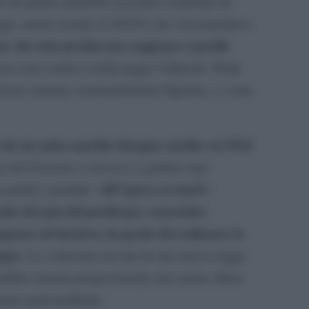
 un partito potrebbe accedere al premio di
gi, anche avendo il 20/25% dei voti popolari e
one che non producono seggi per i partiti
so non esisteva nella legge Calderoli. Nella
o di un sistema sostanzialmente bipolare, ci sono
a un unico partito bisogna risalire al 1924
.
po del Governo si trovava a guidare una
All”epoca si sentÃ¬
artiti e partitini.
tto dei piccoli partiti per consentire
enea ed incisiva, in grado di realizzare le
ogno
. La soluzione trovata fu una nuova legge
rribile sistema proporzionale che anche allora
une parti politiche.