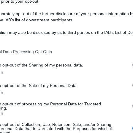
 prior to your opt-out.
 climatica, la povertÃ energetica, l”attacco ai
rately opt-out of the further disclosure of your personal information by
 nel mondo si produca ogni anno piÃ¹ energia,
he IAB’s list of downstream participants.
etici Ã¨ ancora negato al 20% della popolazione
Ulti
tion may also be disclosed by us to third parties on the IAB’s List of 
sigenza, la rete mira a costruire e rafforzare
 that may further disclose it to other third parties.
e un piano di lavoro complessivo che tenga al
 that this website/app uses one or more Google services and may gath
l Data Processing Opt Outs
gne sindacali e iniziative politiche utili a
including but not limited to your visit or usage behaviour. You may click 
 to Google and its third-party tags to use your data for below specifi
o opt-out of the Sharing of my personal data.
ogle consent section.
In
a ampia e inclusiva, sentita e ripresa anche
o opt-out of the Sale of my Personal Data.
 il Lavoro in Difesa del
In
it/ambiente/2015/11/02/news/parte_campagna_weareth
Il ri
to opt-out of processing my Personal Data for Targeted
l suo interno realtÃ organizzate di diversi paesi:
ing.
Una le
In
Campaign against Climate Change (Regno Unito),
"Sani
mai st
o opt-out of Collection, Use, Retention, Sale, and/or Sharing
maximo (Portogallo), Green Economy Network
ersonal Data that Is Unrelated with the Purposes for which it
non v
lected.