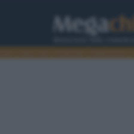
cazione
Guerra e verità
Cervelli in fuga
Fondata sul lavoro