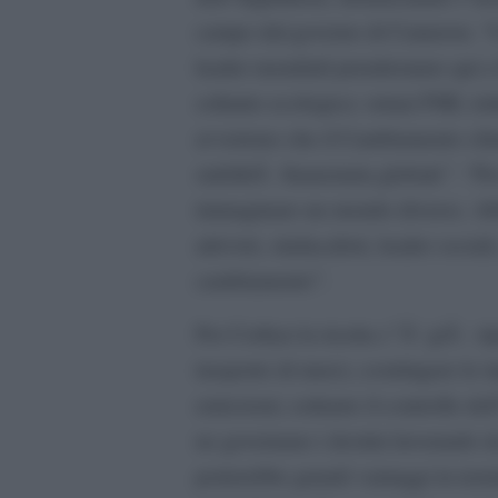
campo dal governo di Cameron. “Con
leader mondiali prenderanno qui a
soltanto ecologica: ormai FMI, istit
avvertono che il Cambiamento clim
stabilitÃ finanziaria globale”. “P
immaginare un mondo diverso. Abbi
attivisti, sindacalisti, leader socia
cambiamento”.
Per Corbyn la ricetta c”Ã¨ giÃ : ri
trasporto di merci, costringere le 
emissioni; sottrarre il controllo de
ne governano i destini lavorando d
porterebbe grandi vantaggi in term