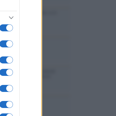
cidio economico dell'Italia: ce lo
e l'Europa
aina ha finito lo scudo
l'Europa rimanessero tre neuroni
rebbe a far pace con la Russia
binetto di Rabat