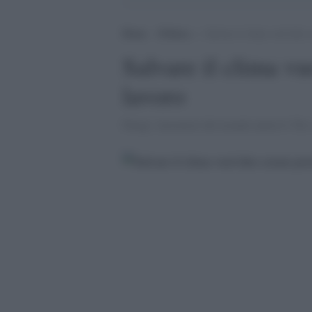
Home
>
Politica
>
Salvare il clima vuol dire c
Salvare il clima vu
lavoro
Parigi: lavoratori del mondo unitevi! Per s