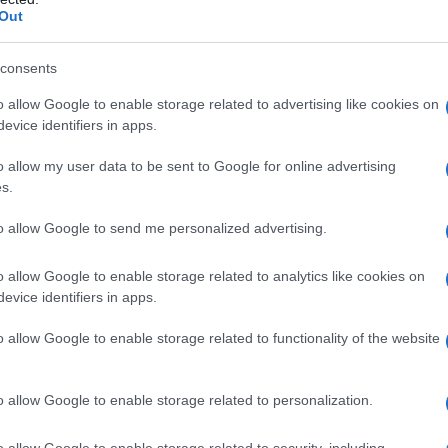
bs Campaign (Sud Africa) e il Work Centre
Out
L'omi
chied
consents
 secondo il documento presentato dalla
o allow Google to enable storage related to advertising like cookies on
e e per i prossimi venti anni, l”impegno di 120
evice identifiers in apps.
 anno in attivitÃ a difesa del clima. Tra esse,
L'Ucr
o allow my user data to be sent to Google for online advertising
 edifici; l”implementazione massiva e diffusa di
s.
nsizione verso forme di trasporto sostenibili; la
to allow Google to send me personalized advertising.
 di produzione industriale.
Se al
o allow Google to enable storage related to analytics like cookies on
corre
i
evice identifiers in apps.
g/main[/url]
, attivista e scrittrice canadese,
o allow Google to enable storage related to functionality of the website
movimenti per la giustizia climatica grazie al suo
Il ru
erthing, Capitalism VS The Climate, non sono
o allow Google to enable storage related to personalization.
re “verdi”. Accanto ad essi occorre valorizzare e
o allow Google to enable storage related to security, including