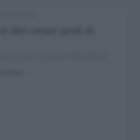
reare posti di lavoro
ol dire creare posti di
alvare il clima. E i vostri diritti. [Marica Di Pierri]