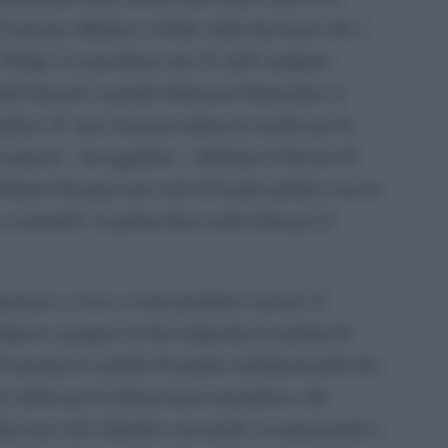
viene riflettere a fondo sulle decisioni che i
 Parigi. La questione non Ã¨ piÃ¹ neppure
uti bancari e grandi istituzioni finanziarie ci
atico Ã¨ una concreta minaccia anche per la
er questo – ha aggiunto – abbiamo il dovere di
amo bisogno non solo di leader politici, ma di
li, comunitÃ in prima linea nella lotta per il
pensare a cosa e come produrre; tassare il
imprese a pagare la loro impronta in termini di
ll”energia al cartello di quattro multinazionali che
a subito per la democrazia energetica, che
ini non solo climatici, ma anche occupazionali e