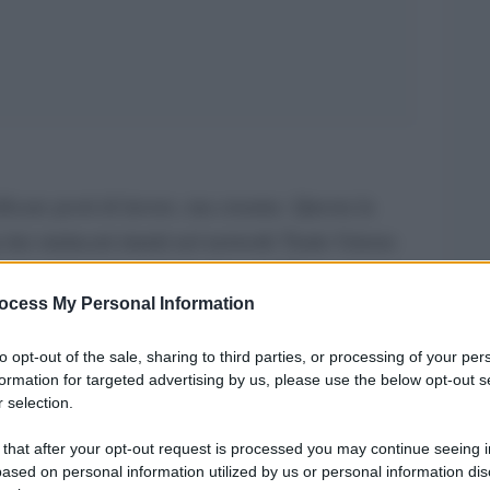
ificare posti di lavoro, ma crearne. Questa la
gi dai sindacati riuniti nel network Trade Unions
come ridurre le emissioni non puÃ² prescindere
ocess My Personal Information
oro e i diritti del lavoro. Sono circa cinquanta le
etwork, provenienti da 17 paesi: Argentina,
to opt-out of the sale, sharing to third parties, or processing of your per
Italia (ne Ã¨ partner la CGIL), Corea, Nepal,
formation for targeted advertising by us, please use the below opt-out s
 selection.
rica, Russia, Svizzera, Trinidad e Tobago,
 in piedi un”iniziativa globale e multi settoriale
 that after your opt-out request is processed you may continue seeing i
ased on personal information utilized by us or personal information dis
ontrollo democratico dell”energia e in questo