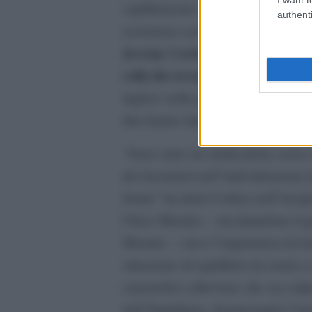
capillarizzare la pluralitÃ dei lav
authenti
[url”La K
assistenza sociale, cura.
Jeremy Corbyn”]https://ruptly.t
rally-the-troops-ahead-of-climat
inglesi: nella gremita Salle Olymp
due hanno dato vita ad un dibattito
“Sono stato un sindacalista, resto
dei lavoratori nell”individuazione d
fronte” ha detto Corbyn nell”incipi
Chico Mendez – riscattandone il 
Morales – circa l”importanza di ri
situazione di equilibrio tra uomo 
catastrofico alluvione che sta col
dell”Inghilterra, denunciando l”in