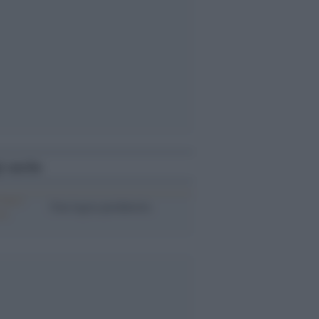
i anche
Una logica predatoria