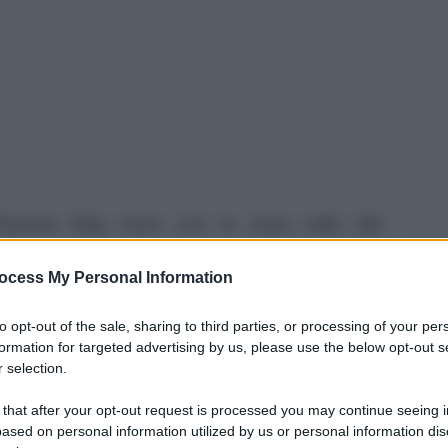
eresa May esce con le ossa rotte dal
o Conservatore. E colpa non
è
dell’attacco di
ocess My Personal Information
a proprio nel bel mezzo del suo comizio più
é del ‘disturbatore’ che l’ha interrotta per
to opt-out of the sale, sharing to third parties, or processing of your per
 licenziamento.
formation for targeted advertising by us, please use the below opt-out s
 selection.
 that after your opt-out request is processed you may continue seeing i
ased on personal information utilized by us or personal information dis