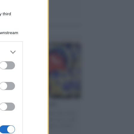
 third
me notizie
Downstream
er and store
to grant or
ed purposes
torno dei medici non vaccinati
ttera accorata del prof. Isidoro alla rivista
tà Informazione" spiega perché non ci sono
ate basi scientifiche per togliere i medici
accinati dal lavoro