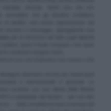
eno sinora. Quella di May sembra infatti più
 mandato vincente. Tant’
è
vero che non
 ammettere che gli irlandesi avrebbero
 di sterline solo previa approvazione del
to lanciato il messaggio, appoggiando una
erno
per la rimozione del tetto sugli stipendi
n politica, tanto
è
facile comprare i voti, tanto
a le condizioni vengano meno.
ntomi di una crisi di governo non nuova e che
 Bretagna diventano ancora più interessanti
europea e internazionale in generale. Le
ena concluse con una vittoria della Merkel
’AFD e soprattutto dal declino – per non dire
cuno – della socialdemocrazia incarnata dal