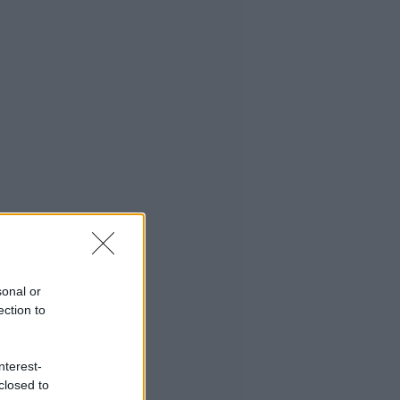
sonal or
ection to
nterest-
closed to