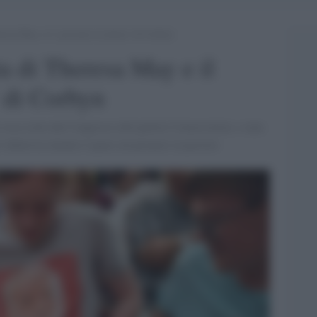
resa May e il ‘governo in attesa’ di Corbyn
a di Theresa May e il
’ di Corbyn
 ossa rotte dal Congresso del partito Conservatore, e non
r laburista intanto è quasi un premier in pectore