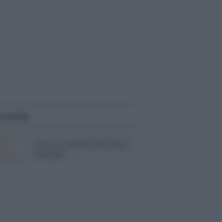
i anche
Cina. La borghesia del nuovo
millennio