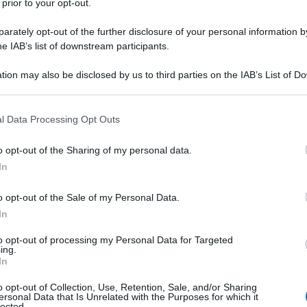
 prior to your opt-out.
rately opt-out of the further disclosure of your personal information by
he IAB’s list of downstream participants.
Ulti
tion may also be disclosed by us to third parties on the IAB’s List of 
 that may further disclose it to other third parties.
 that this website/app uses one or more Google services and may gath
l Data Processing Opt Outs
including but not limited to your visit or usage behaviour. You may click 
 to Google and its third-party tags to use your data for below specifi
o opt-out of the Sharing of my personal data.
ogle consent section.
In
o opt-out of the Sale of my Personal Data.
In
mentari conservatori, capitanati da Grant
Il ri
to opt-out of processing my Personal Data for Targeted
rtito – che hanno sfidato ufficialmente la
ing.
Una le
In
 fa scudo attorno alla Prima Ministra. ‘Non
è
il
"Sani
 che mettono in discussione la tempistica
mai st
o opt-out of Collection, Use, Retention, Sale, and/or Sharing
ersonal Data that Is Unrelated with the Purposes for which it
non v
 la sfida alla leadership in sé. Non il
‘if’
ma il
lected.