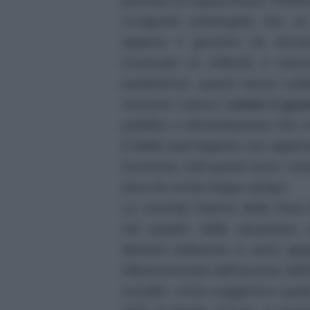
permise di sopravvivere. Perlom
un’agonia prolungata che un
appena il governo ha dovuto
incassato un miliardo e mezzo
parlamento, questi hanno subi
mozione Labour
contro il gov
pubblici: a dimostrazione che, i
è
labile quel legame non appen
Insomma, tutti questi sono i si
dura da ormai troppo tempo.
Le vicende interne della Gran
nel quadro della situazione 
elezioni tedesche si sono app
ridimensionata dall’ascesa dell
suicidio, come suggerisce qual