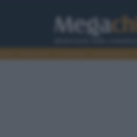
cazione
Guerra e verità
Cervelli in fuga
Fondata sul lavoro