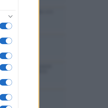
cidio economico dell'Italia: ce lo
e l'Europa
aina ha finito lo scudo
l'Europa rimanessero tre neuroni
rebbe a far pace con la Russia
binetto di Rabat