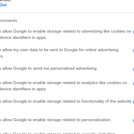
Out
L'omi
 testa sotto la sabbia», ha dichiarato dal
chied
consents
el dirlo assicura di non lavorare per Boris
o allow Google to enable storage related to advertising like cookies on
 del Ministro degli Esteri Johnson alla carica
evice identifiers in apps.
 di primo Ministro) sono note sin da quando
L'Ucr
o allow my user data to be sent to Google for online advertising
s.
ianco principale di Theresa May. Definito di
to allow Google to send me personalized advertising.
n’, ha tuttavia un suo pacchetto di sostenitori
sui cadaveri della Libia
riuscir
à
a scalfire. Va
Se al
o allow Google to enable storage related to analytics like cookies on
corre
 principale dopo quella di Primo Ministro. Il
evice identifiers in apps.
ettive cruciali che poi cadono a pioggia sulle
o allow Google to enable storage related to functionality of the website
i casi, le riceve da altri e le fa eseguire. Il
Il ru
son – che va dove soffia il vento della sua
o allow Google to enable storage related to personalization.
le a chi vuole piegare il governo May in una
tale della Brexit, in cui May dopo pi
ù
di un
o allow Google to enable storage related to security, including