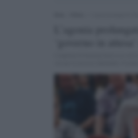
Home
>
Politica
>
L’agonia prolungata di The
L’agonia prolungat
‘governo in attesa
L'inquilina di Downing Street esce con le
solo per la sua tosse indomabile. Il leade