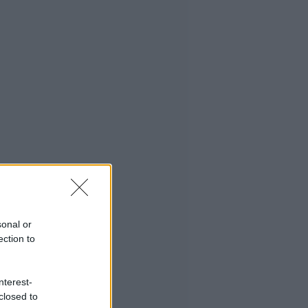
sonal or
ection to
nterest-
closed to