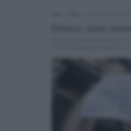
Home
>
Politica
>
Etruria: tanto tuonò che pi
Etruria: tanto tuon
Sapevamo che sulla questione banche si s
assiste all’affondamento del PD e questo 