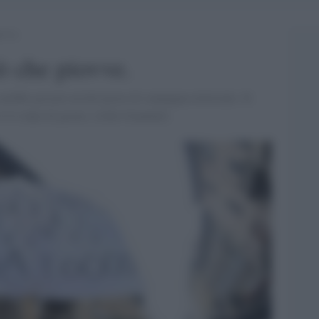
ovve.
ò che piovve.
arebbe giocato un bel pezzo di campagna elettorale. Si
è il colpo di grazia. [Aldo Giannuli]