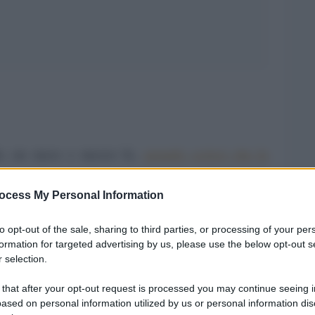
le, un mese e mezzo fa,
quando scrissi che la
era solo guerriglia
preventiva nei confronti della
ocess My Personal Information
covando l’attacco su Banca Etruria e che su
pezzo di campagna elettorale. Stiamo assistendo
to opt-out of the sale, sharing to third parties, or processing of your per
il colpo di grazia.
formation for targeted advertising by us, please use the below opt-out s
 selection.
 that after your opt-out request is processed you may continue seeing i
ased on personal information utilized by us or personal information dis
 stanno abbandonando la barca che affonda e, a