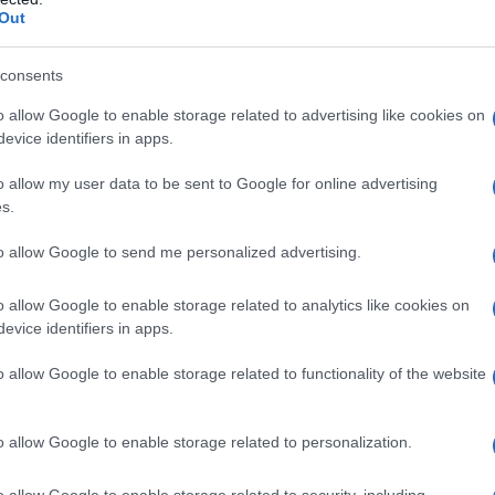
.
Out
L'omi
ù di 350 parlamentari, frutto in parte del premio
chied
consents
ibuitogli nel 2003, in parte della confluenza di
o allow Google to enable storage related to advertising like cookies on
el che hanno più che compensato gli scissionisti
evice identifiers in apps.
retani da allocare, è facile prevedere che, (per
L'Ucr
o allow my user data to be sent to Google for online advertising
quadrilatero “rosso” regga per gli uninominali)
s.
di 150-160. E bisogna mettere nel conto le
to allow Google to send me personalized advertising.
articolare Renzi ne vorrà piazzare un po’) e forse
Se al
o allow Google to enable storage related to analytics like cookies on
enti da Capo Progressista o dagli alfaniani.
corre
evice identifiers in apps.
ientreranno il 40%. Per di più, nessuno è in grado
o allow Google to enable storage related to functionality of the website
rana ed i seggi “sicuri”, fra capolista del
Il ru
inali molto forti (ma ce ne sono ancora?) al
o allow Google to enable storage related to personalization.
a Camera ed una ventina al Senato. La strage
o allow Google to enable storage related to security, including