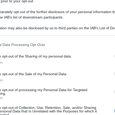
 prior to your opt-out.
n in questi giorni, sembra di legge “Il Fatto”:
rately opt-out of the further disclosure of your personal information by
 sono gentilmente invitati a farsi da parte per
he IAB’s list of downstream participants.
Ulti
tion may also be disclosed by us to third parties on the IAB’s List of 
 that may further disclose it to other third parties.
 più niente da fare.
Possono anche pensare ad
 that this website/app uses one or more Google services and may gath
i, in attesa di trovare un nuovo segretario, ma
l Data Processing Opt Outs
including but not limited to your visit or usage behaviour. You may click 
per prevedere la débacle elettorale del Pd.
 to Google and its third-party tags to use your data for below specifi
o opt-out of the Sharing of my personal data.
ogle consent section.
In
 ad un 25% (stessa quota di 5 anni fa) mentre
niente, se dovessero prendere il 20 dovrebbero
o opt-out of the Sale of my Personal Data.
des per ringraziare.
In
Il ri
to opt-out of processing my Personal Data for Targeted
mi giorni, ma già da adesso non è difficile
ing.
Una le
In
rospetta davanti al Pd. Intanto per un po’ tutti
"Sani
mai st
o opt-out of Collection, Use, Retention, Sale, and/or Sharing
buro sulla questione Etruria, ma subito dopo si
ersonal Data that Is Unrelated with the Purposes for which it
non v
lected.