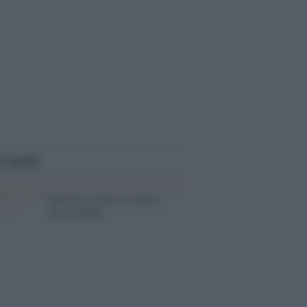
i anche
Marine Le Pen e le quote
rosa italiane