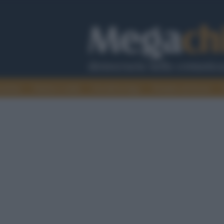
cazione
Guerra e verità
Cervelli in fuga
Fondata sul lavoro