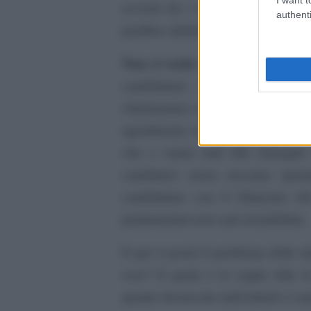
avverrà fra i numeri due ed i num
authenti
partibus infidelium.
Non ci vuole molto a capire che
candidature: la grande maggio
chiederanno un buon piazzamento 
ugualmente vorranno almeno un pai
che o vanno tutti allo sbaraglio
candidarsi senza nessuna sper
candidature con il bilancino del
parlamentari non sarà ricandidata.
E qui si porrà il problema delle 
esse? E quale è la soglia oltre 
quante fuoruscite individuali ci s