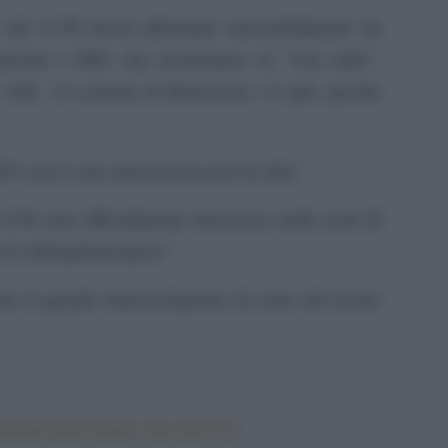
 che il Pd dovrà affrontare inesorabilmente da
odestra e M5s che inviteranno al “voto utile”.
re volte –il carisma di Renzi-non c’è più, perché
20% non è una meta da leccarsi le dita!
l Pd sarà ufficialmente retrocesso nella serie B
ora lo abbandoneranno?
nte il grande rimescolamento di carte del nostro
etruria-tanto-tuono-che-piovve/
.