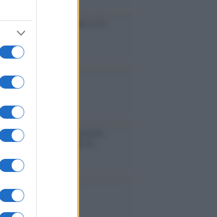
cidio economico dell'Italia: ce lo
e l'Europa
aina ha finito lo scudo
l'Europa rimanessero tre neuroni
rebbe a far pace con la Russia
binetto di Rabat