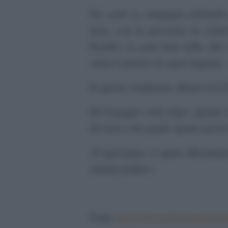
Poi verrà la campagna elettorale
terzo, con la pressione di centr
Peraltro, la carta forte delle alt
ormai è polvere da sparo bagnata.
In queste condizioni, ditemi se il 
Ed il peggio verrà dopo, quando i
dei terzi o dei quarti: quanti anc
Al quel punto si aprirà ufficialme
sistema politico.
Fonte:
http://www.aldogiannuli.it/