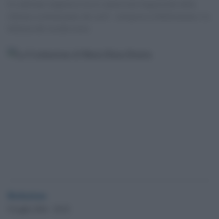
Il confronto impietoso tra le contorsioni linguistiche della
riforma costituzionale che sarÃ sottoposta al Referenzum e la
bellezza del vecchio testo.
Redazione
9 Luglio 2016 - 20.52