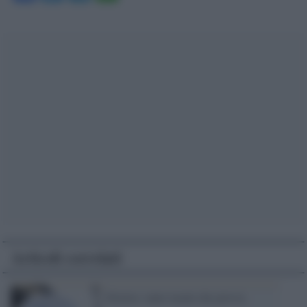
Articoli correlati
Etruria: tanto tuonò che piovve.