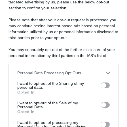
targeted advertising by us, please use the below opt-out
section to confirm your selection.
Please note that after your opt-out request is processed you
may continue seeing interest-based ads based on personal
L'Ucraina ha finito lo scudo
information utilized by us or personal information disclosed to
third parties prior to your opt-out.
You may separately opt-out of the further disclosure of your
personal information by third parties on the IAB’s list of
Se all'Europa rimanessero tre neuroni correrebbe a far pace
downstream participants.
con la Russia
Personal Data Processing Opt Outs
This information may also be disclosed by us to third parties
on the IAB’s List of Downstream Participants that may further
I want to opt-out of the Sharing of my
disclose it to other third parties.
personal data.
Il rubinetto di Rabat
Opted In
Please note that this website/app uses one or more Google
services and may gather and store information including but
I want to opt-out of the Sale of my
Personal Data.
not limited to your visit or usage behaviour. You may click to
Opted In
grant or deny consent to Google and its third-party tags to
use your data for below specified purposes in below Google
I want to opt-out of processing my
Da Kiev a Roma, istruzioni per fabbricare un nemico interno
consent section.
Personal Data for Targeted Advertising.