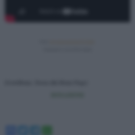
Fonte:
http://www.pandoratv.it/?p=9461
.
Introduzione a cura di Pino Cabras
[GotoHome_Torna alla Home Page]
DONAZIONE
Facebook
Twitter
Telegram
WhatsApp