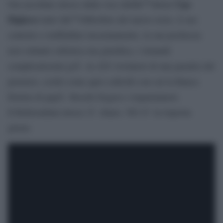
Ugo
Ora ascoltate invece dalla voce dellâ€™attore
Dighero
tutto lâ€™obbrobrio del nuovo testo, il suo
contorto e truffaldino incasinamento, la sua pochezza
non soltanto stilistica ma giuridica, i rimandi
complicatissimi giÃ in sÃ© rivelatori di una paralisi del
pensiero, scritti come quei codicilli con cui la Banca
Etruria di papÃ Boschi fregava i risparmiatori.
Il Referendum invece Ã¨ chiaro. NO Ã¨ la risposta
giusta.