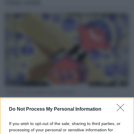
Ultime notizie
Il ritorno dei medici non vaccinati
Una lettera accorata del prof. Isidoro alla rivista "Sanità
Informazione" spiega perché non ci sono mai state basi
Do Not Process My Personal Information
scientifiche per togliere i medici non vaccinati dal lavoro
If you wish to opt-out of the sale, sharing to third parties, or
L'omicidio economico dell'Italia: ce lo chiede l'Europa
processing of your personal or sensitive information for