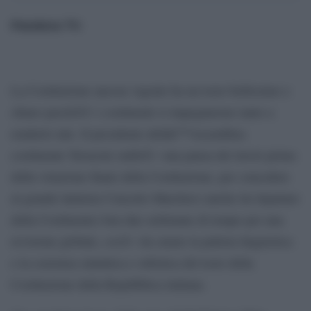
Pandora TV
.
La Costituzione ancora vigente ha un testo bellissimo e
chiaro perchÃ© i costituenti si impegnarono tanto a
renderlo tale. Il presidente dellâ€™Assemblea
costituente Terracini stabilÃ¬ una pausa dei lavori prima
della votazione finale della Costituzione, per concedere
al grande latinista Concetto Marchesi (anche lui deputato
della Costituente) ben due settimane di tempo per una
revisione globale, cosÃ¬ da curare la pulizia linguistica
e la coerenza sintattica e stilistica del testo della
Costituzione della Repubblica italiana.