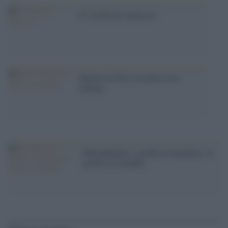
'E'' la Boschi, bellezza!'
Marine Le Pen e le quote rosa
italiane
#SalvaBanche: i profitti ai banchieri, le
perdite ai cittadini