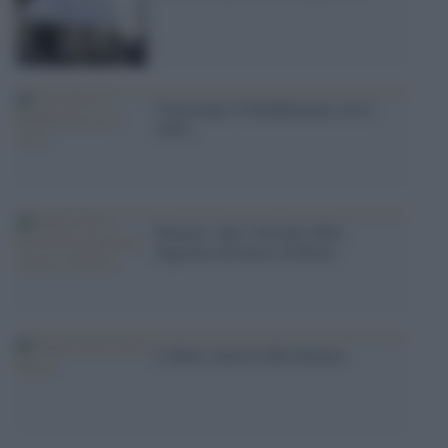
Vinceranno il RefeRenzum con il
100%
Farmaci, tutti i brevetti della
Sapienza all'amico di Renzi
L'albero marcio della finanza