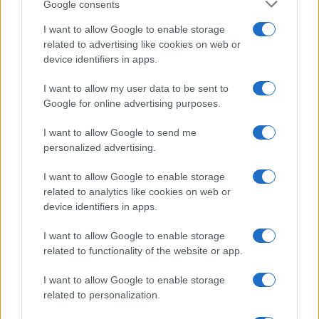
Google consents
I want to allow Google to enable storage
related to advertising like cookies on web or
device identifiers in apps.
I want to allow my user data to be sent to
Google for online advertising purposes.
Syndication
Culture
I want to allow Google to send me
Salute
Globalist
personalized advertising.
Megachip
Globalscience
I want to allow Google to enable storage
related to analytics like cookies on web or
GiULia
Globalsport
device identifiers in apps.
Prima Pagina
I want to allow Google to enable storage
related to functionality of the website or app.
Giornale dello
Facebook
I want to allow Google to enable storage
related to personalization.
Spettacolo
Twitter