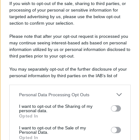
Articoli correlati
If you wish to opt-out of the sale, sharing to third parties, or
processing of your personal or sensitive information for
targeted advertising by us, please use the below opt-out
Franco Cardini: Il pasticcio catalano
section to confirm your selection.
Please note that after your opt-out request is processed you
may continue seeing interest-based ads based on personal
information utilized by us or personal information disclosed to
third parties prior to your opt-out.
#NoGuerra #NoNato, per un Paese
sovrano e neutrale
You may separately opt-out of the further disclosure of your
personal information by third parties on the IAB’s list of
downstream participants.
Personal Data Processing Opt Outs
This information may also be disclosed by us to third parties
Il mito della Magna Charta
on the IAB’s List of Downstream Participants that may further
I want to opt-out of the Sharing of my
disclose it to other third parties.
personal data.
Opted In
Please note that this website/app uses one or more Google
services and may gather and store information including but
I want to opt-out of the Sale of my
Personal Data.
not limited to your visit or usage behaviour. You may click to
Opted In
Reato di negazionismo: gli storici lo
grant or deny consent to Google and its third-party tags to