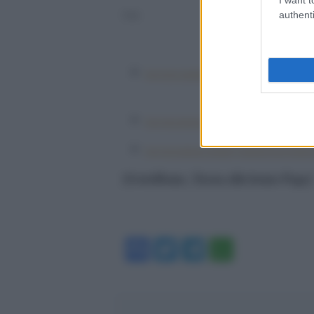
authenti
Fonti:
http://www.voltairenet.org/article178635.html
.
http://www.cbsnews.com/8301-505263_162-57585638/boston-
http://www.infowars.com/falsely-identified-boston-bomber-f
[GotoHome_Torna alla home Page]
Facebook
Twitter
Telegram
WhatsA