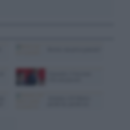
l
Boston: una prova generale?
di
Venezuela: il fascismo
USA non passerà
ani
Attentato a Di Matteo:
le'
perché lui, perché ora