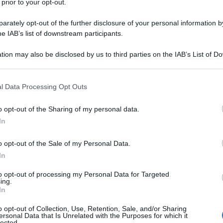
uadra di agenti che si occupavano
 prior to your opt-out.
rately opt-out of the further disclosure of your personal information by
iers. Erano coinvolti nelle fasi di cattura dei
he IAB’s list of downstream participants.
tion may also be disclosed by us to third parties on the IAB’s List of 
 that may further disclose it to other third parties.
 that this website/app uses one or more Google services and may gath
ipathi
l Data Processing Opt Outs
, Ã¨
giÃ morto in circostanze non
including but not limited to your visit or usage behaviour. You may click 
 to Google and its third-party tags to use your data for below specifi
o opt-out of the Sharing of my personal data.
ogle consent section.
In
o opt-out of the Sale of my Personal Data.
a legata al caso dellâ€™attentato di Boston.
In
to opt-out of processing my Personal Data for Targeted
Ibragim Todashev
ovane ceceno
, Ã¨ stato ucciso
ing.
In
 in Florida, il 22 maggio scorso, nel corso di
o opt-out of Collection, Use, Retention, Sale, and/or Sharing
ersonal Data that Is Unrelated with the Purposes for which it
lected.