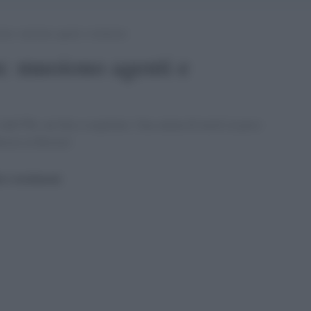
ston: muoiono agenti e testimoni
n: muoiono agenti e
dall''Fbi, un falso sospettato. Una catena di morti in poco
iesta su Boston.'