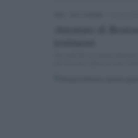
Home
>
Zero 11 Settembre
>
Attentato di Bo
Attentato di Bosto
testimoni
'Due agenti Fbi, un testimone interrogato 
piÃ¹ di un mese colpisce da vicino l''inch