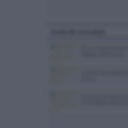
Articoli correlati
Siria: il veleno in coda. I
Rapporto ONU sui gas
I misteri della maratona 
Boston
'La strage dei bimbi siri
e l''Occidente senza paro