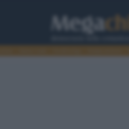
cazione
Guerra e verità
Cervelli in fuga
Fondata sul lavoro