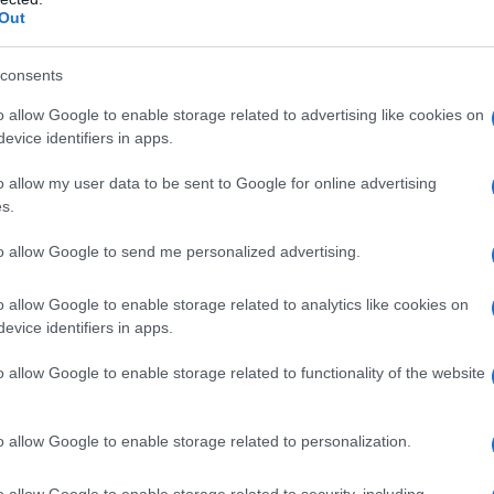
â€™FBI – pur non facendo il nome di Todashev –
Out
¨ deceduto veniva interrogato in relazione
consents
o allow Google to enable storage related to advertising like cookies on
evice identifiers in apps.
e dellâ€™FBI Ã¨ stato accompagnato da due
o allow my user data to be sent to Google for online advertising
s.
altri
esso la palazzina di appartamenti in cui abitava.
to allow Google to send me personalized advertising.
John Miller
 Ã¨ andato stortoÂ», ha detto
,
o allow Google to enable storage related to analytics like cookies on
evice identifiers in apps.
stiene che il suo agente ha subito ferite non
o allow Google to enable storage related to functionality of the website
 ed Ã¨ stato Â«coinvolto nella sparatoriaÂ»,
o allow Google to enable storage related to personalization.
o allow Google to enable storage related to security, including