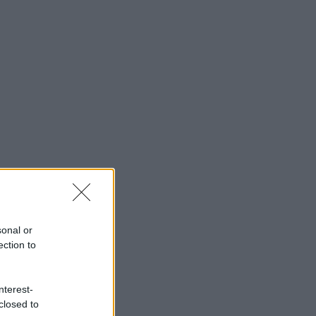
sonal or
ection to
nterest-
closed to