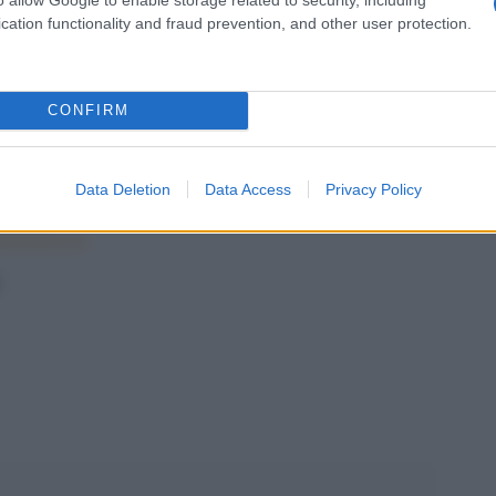
cation functionality and fraud prevention, and other user protection.
CONFIRM
Data Deletion
Data Access
Privacy Policy
bombing-suspects-friend-ibragim-todashev-killed-in-fbi-shootout/
.
ound-dead-in-river/
.
pp