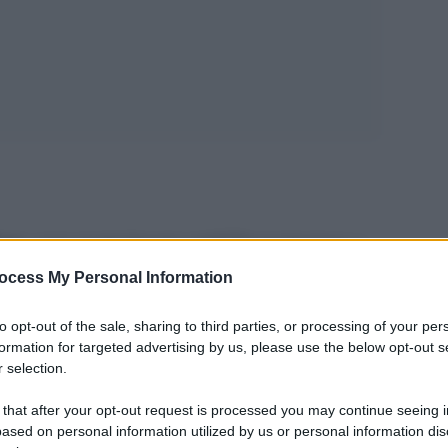
haw
, sono morti durante unâ€™esercitazione a
. I due uomini tentavano di scendere con un
ocess My Personal Information
barcazione. Ma a causa del cattivo tempo sono
to opt-out of the sale, sharing to third parties, or processing of your per
formation for targeted advertising by us, please use the below opt-out s
 selection.
enze dellâ€™impatto.
 that after your opt-out request is processed you may continue seeing i
ased on personal information utilized by us or personal information dis