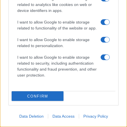
Informazione" spiega perché non ci sono mai state basi
related to analytics like cookies on web or
scientifiche per togliere i medici non vaccinati dal lavoro
device identifiers in apps.
I want to allow Google to enable storage
L'omicidio economico dell'Italia: ce lo chiede l'Europa
related to functionality of the website or app.
I want to allow Google to enable storage
related to personalization.
L'Ucraina ha finito lo scudo
I want to allow Google to enable storage
related to security, including authentication
functionality and fraud prevention, and other
user protection.
Se all'Europa rimanessero tre neuroni correrebbe a far pace
con la Russia
CONFIRM
Data Deletion
Data Access
Privacy Policy
Il rubinetto di Rabat