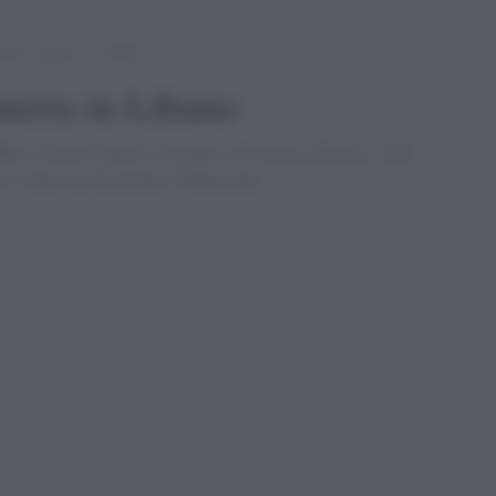
nuova guerra in Libano
uerra in Libano
tta siriana il partito coloniale cerca nuovi obiettivi. Una
ile evitare un''invasione.[T.Meyssan]'