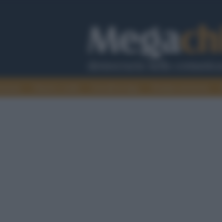
cazione
Guerra e verità
Cervelli in fuga
Fondata sul lavoro