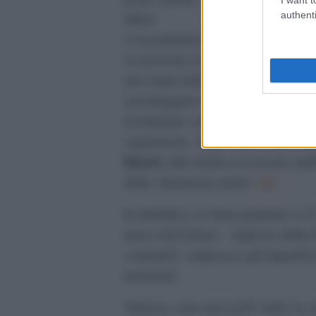
authenti
rifiuti
si accumulavano lungo le strade. N
accusavano il governo di negligenz
nel centro della capitale che i polit
saccheggiare lo Stato a spese dei c
rivoluzione colorata paragonabile 
organizzata dagli Stati Uniti d
Hariri
; altri media evocavano un
[1]
della “primavera araba”
.
In definitiva, la furia popolare si
unico del Libano – imposto dalla F
comunitÃ religiosa e gli impedisce
nazionali.
Tuttavia, sette mesi piÃ¹ tardi, la cr