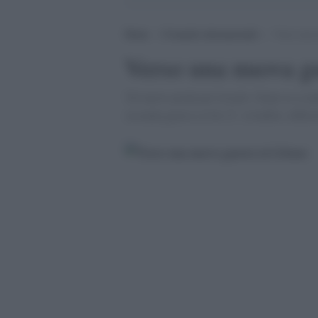
Home
>
Cronache internazionali
>
Verso una 
Verso una nuova g
'Di nuovo preda per Israele. Dopo la sconfi
seconda guerra civile Ã¨ evitabile, diffic