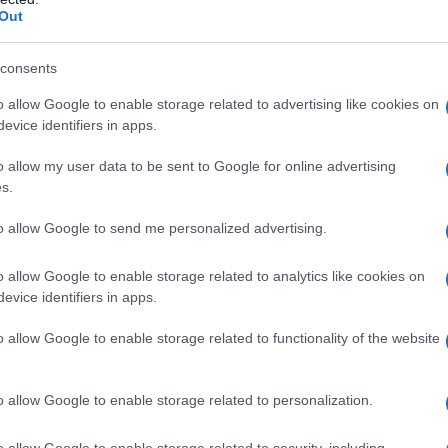
 corso dei sette mesi trascorsi da allora,
Out
“crisi dellâ€™immondizia”
casione della
, da
L'omi
chied
consents
crisi di fiducia con
one dei Cedri”, poi da una
o allow Google to enable storage related to advertising like cookies on
evice identifiers in apps.
a carico di
chiamata in causa internazionale
L'Ucr
o allow my user data to be sent to Google for online advertising
s.
arsi da soli senza dover sfociare in
to allow Google to send me personalized advertising.
Se al
o allow Google to enable storage related to analytics like cookies on
corre
evice identifiers in apps.
ndizia non viene piÃ¹ raccolta.
o allow Google to enable storage related to functionality of the website
ciata improvvisamente la Â«crisi dei rifiutiÂ»:
il contratto di raccolta dei rifiuti da
Il ru
o allow Google to enable storage related to personalization.
diventato unâ€™enorme discarica, via via che i
o allow Google to enable storage related to security, including