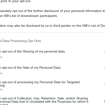
 prior to your opt-out.
obiettivo. Sebbene una seconda guerra civile
rately opt-out of the further disclosure of your personal information by
he IAB’s list of downstream participants.
cile evitare una nuova invasione.
Ulti
tion may also be disclosed by us to third parties on the IAB’s List of 
 that may further disclose it to other third parties.
putati in violazione della Costituzione
 that this website/app uses one or more Google services and may gath
l Data Processing Opt Outs
alto funzionario di essere eletto meno di due
including but not limited to your visit or usage behaviour. You may click 
 to Google and its third-party tags to use your data for below specifi
. Non fu insediato dal suo predecessore, Emile
o opt-out of the Sharing of my personal data.
ogle consent section.
In
, alla presenza del rappresentante della ex
ard Kouchner, seduti non sul podio, ma fra i
o opt-out of the Sale of my Personal Data.
In
Il ri
to opt-out of processing my Personal Data for Targeted
Michel
i Doha e l”elezione incostituzionale di
ing.
Una le
In
"Sani
n aveva conosciuto alcun evento politico di
mai st
o opt-out of Collection, Use, Retention, Sale, and/or Sharing
ersonal Data that Is Unrelated with the Purposes for which it
non v
lected.