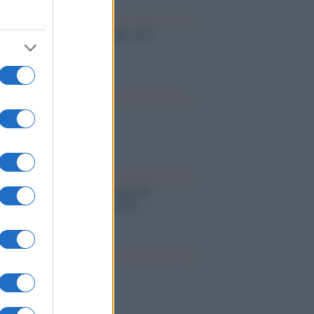
cidio economico dell'Italia: ce lo
e l'Europa
aina ha finito lo scudo
l'Europa rimanessero tre neuroni
rebbe a far pace con la Russia
binetto di Rabat