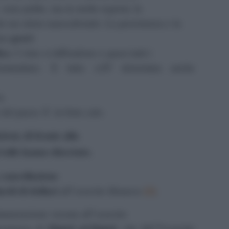
 sono pulite, ma in molte regioni, la
o un odore nauseabondo. La persistenza e la
gravi
nno
ica
. I virus si diffondono e quasi tutti i
™ammalano. E tutto ciÃ² determina anche
la
 del paese Ã¨ in forte calo.
irut, di fronte alla
 Golfo hanno disertato.
cancellazione
a
ardi di dollari
[2]
all”esercito libanese
.
munerazione versata all”esercito
Majed al-Majed
imonianza di
, che lâ€™esercito