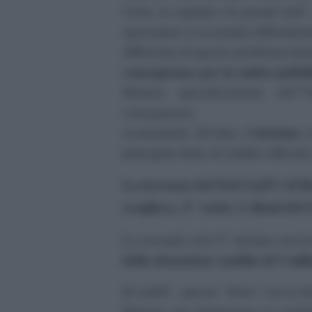
Certo, la capitale e le grandi cittÃ
spazzatura si accumula diffondend
diffusione di questo problema ha
conseguenze per la salute pubbl
libanesi episodicamente sâ€
conseguenze
turismo
economiche. Di fatto, il
, 
principale fonte di reddito ufficiale
La terrazza del
di Be
Petit CafÃ©
scogliera, Ã¨ vuota. I clienti del
La seconda crisi Ã¨ iniziata con l
della donazione saudita di 3 mili
In realtÃ , questo “dono” era la ri
libanese per distruggere la test