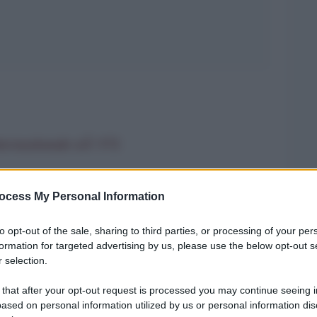
nternazionale nÂ°172
ocess My Personal Information
tta piÃ¹ la propria costituzione e non ha piÃ¹
to opt-out of the sale, sharing to third parties, or processing of your per
formation for targeted advertising by us, please use the below opt-out s
 selection.
a, Ã¨ ridiventato una facile preda per
 that after your opt-out request is processed you may continue seeing i
one contro la Siria ha portato il partito
ased on personal information utilized by us or personal information dis