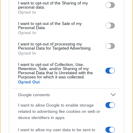
I want to opt-out of the Sharing of my
disclose it to other third parties.
personal data.
Il rubinetto di Rabat
Opted In
Please note that this website/app uses one or more Google
services and may gather and store information including but
I want to opt-out of the Sale of my
Personal Data.
not limited to your visit or usage behaviour. You may click to
Opted In
grant or deny consent to Google and its third-party tags to
use your data for below specified purposes in below Google
I want to opt-out of processing my
Da Kiev a Roma, istruzioni per fabbricare un nemico interno
consent section.
Personal Data for Targeted Advertising.
Opted In
I want to opt-out of Collection, Use,
Retention, Sale, and/or Sharing of my
Personal Data that Is Unrelated with the
Purposes for which it was collected.
Opted Out
Google consents
I want to allow Google to enable storage
related to advertising like cookies on web or
device identifiers in apps.
I want to allow my user data to be sent to