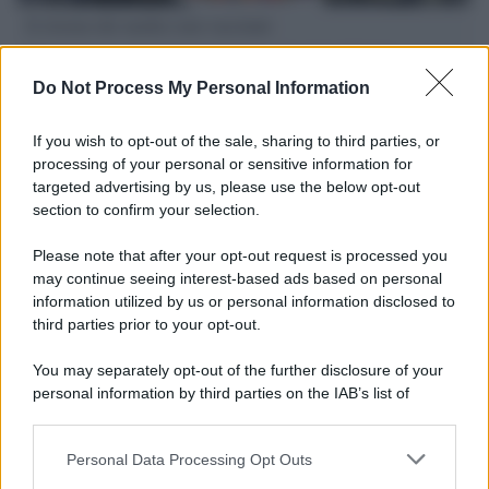
Il ritorno dei medici non vaccinati
Una lettera accorata del prof. Isidoro alla rivista "Sanità
Informazione" spiega perché non ci sono mai state basi
Do Not Process My Personal Information
scientifiche per togliere i medici non vaccinati dal lavoro
If you wish to opt-out of the sale, sharing to third parties, or
L'omicidio economico dell'Italia: ce lo chiede l'Europa
processing of your personal or sensitive information for
targeted advertising by us, please use the below opt-out
section to confirm your selection.
Please note that after your opt-out request is processed you
may continue seeing interest-based ads based on personal
L'Ucraina ha finito lo scudo
information utilized by us or personal information disclosed to
third parties prior to your opt-out.
You may separately opt-out of the further disclosure of your
personal information by third parties on the IAB’s list of
Se all'Europa rimanessero tre neuroni correrebbe a far pace
downstream participants.
con la Russia
Personal Data Processing Opt Outs
This information may also be disclosed by us to third parties
on the IAB’s List of Downstream Participants that may further