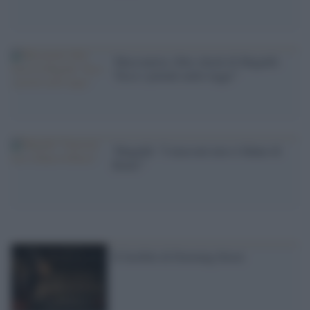
'Massoneria, libro shock di Magaldi:
''Ecco i potenti nelle logge'''
'Magaldi: ''I massoni non si fidano di
Renzi'''
Il fusibile di Downing Street