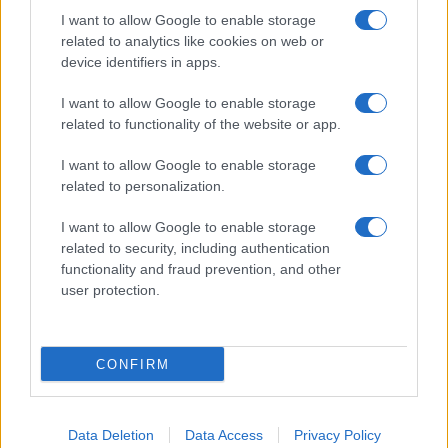
Megachip
Globalscience
I want to allow Google to enable storage
related to analytics like cookies on web or
GiULia
Globalsport
device identifiers in apps.
Prima Pagina
I want to allow Google to enable storage
related to functionality of the website or app.
Giornale dello
Facebook
I want to allow Google to enable storage
related to personalization.
Spettacolo
Twitter
I want to allow Google to enable storage
Wondernet
related to security, including authentication
Cookie Policy
functionality and fraud prevention, and other
Giuliana Sgrena
user protection.
Preferenze Privacy
CONFIRM
©2020 Megachip • All right reserved.
Data Deletion
Data Access
Privacy Policy
Syndication