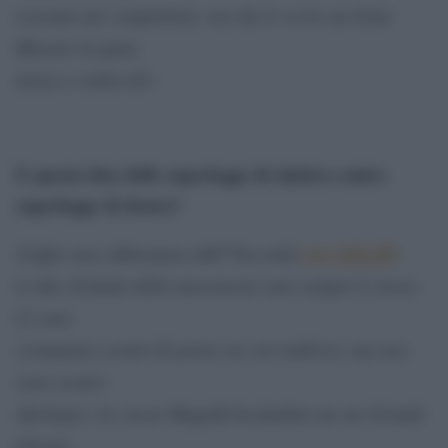
eravamo dei complottisti, ora che le scrive un Gran
Maestro la gente
inizia a crederciÂ».
E questa idea delle superlogge di sinistra contro
superlogge di destra?
Â«Qui sono abbastanza dâ€™accordo
con Adinolfi
:
le idee di fondo della massoneria sono sempre le stesse.
Ci sono
certamente scontri di potere tra veri indirizzi, ma non
sono scontri
ideologici. Lo stesso Magaldi ha fondato un suo Grande
Oriente