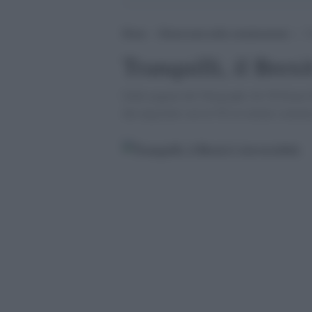
Home
>
Democrazia nella comunicazione
>
Tr
Tranquilli, il Brexi
Dalle pagine del Telegraph, Sir William H
dai negoziati con la UE ai trattati comme