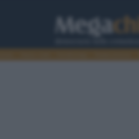
cazione
Guerra e verità
Cervelli in fuga
Fondata sul lavoro