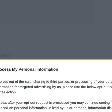
l premier
a anche Nigel Farage.
ocess My Personal Information
zoncina. Un mio lettore mi
fe; chi guiderÃ la Gran
to opt-out of the sale, sharing to third parties, or processing of your per
formation for targeted advertising by us, please use the below opt-out s
, che non sa cosa sia
 selection.
 capace di garantire la â€œ
continuity of government
â€
 that after your opt-out request is processed you may continue seeing i
trolla silenzioso
ased on personal information utilized by us or personal information dis
â€ Ã¨ una superficiale