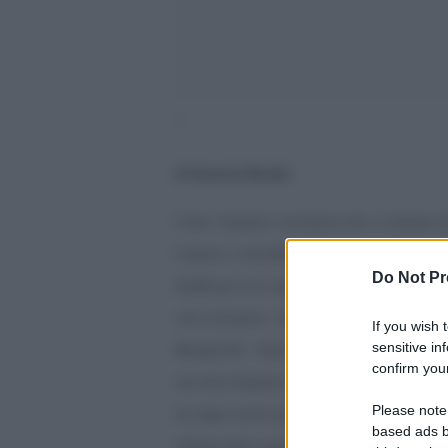
‘
di Maurizio Blondet
Come? Il popolo vota â€œ
leave
â€, e si dimette i
Cameron; si ritira Boris Johnson e adesso se ne v
Do Not Pr
â€œDa qui se ne vanno tuttiâ€, come dice una can
scrive nel panico: â€œIl Brexit sarÃ una catastro
If you wish 
sensitive in
Bretagna?â€. Panico comprensibile in un italiano
confirm your
una classe dirigente nazionale, unâ€™aristocrazia
Please note
da cinque secoli in qua. Di fronte a quello che con
based ads b
il Regno Unito, qualunque altro â€œStato profondo