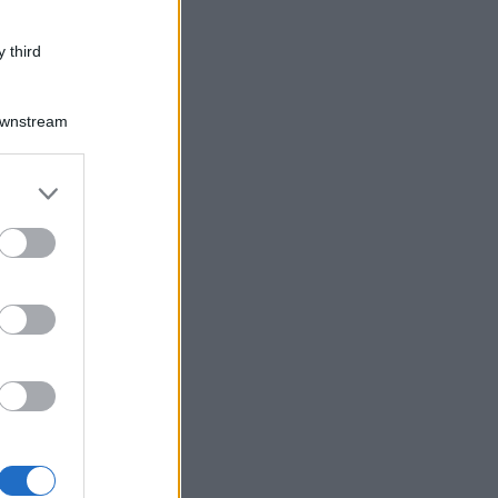
 third
Downstream
er and store
to grant or
ed purposes