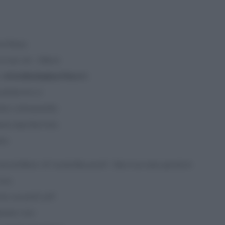
da Thierry
in aria: che il Brexit
 e di â€œBuckingham Palace
â€,
 globale dove si
ndo si allontanerebbe
tto dagli Stati Uniti,
uro.
ata dal Brexit â€“ ricorda Meyssan â€“ . Dato il suo status speciale di
rona
,
erto, non potrÃ piÃ¹
gheranno verso