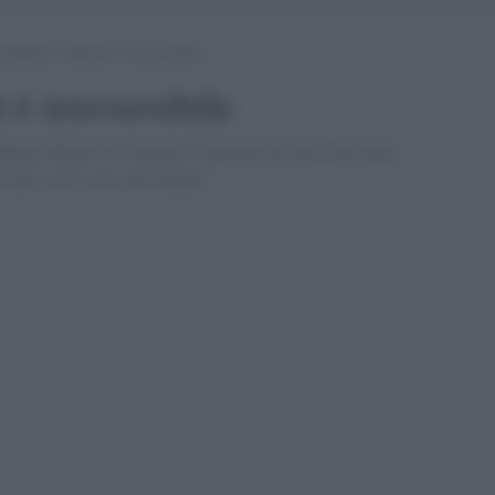
anquilli, il Brexit è irreversibile
t è irreversibile
ague delinea la strategia di governo dei prossimi anni,
rciali con il resto del mondo.