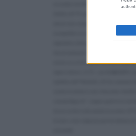
un sacrificio che William Hague consiglia di acce
authenti
â€œNon câ€™Ã¨ modo di rassicurare queste impre
mercato unico europeo, dal momento che quasi c
incompatibile col controllo dellâ€™immigrazioneâ€
imprenditori, â€œla gara nel dibattito conservato
idee per mantenere la Gran Bretagna alta nella clas
nazioni con cui fare affariâ€. Per intanto, propone
del 12.5%
imprese inferiore al 15%; anzi â€œ
com
repubblica dâ€™Irlandaâ€, ciÃ² che certamente d
aziende di trasferire la sede a Francoforte. â€œTut
conclude Hague â€“ compresi quelli di noi che h
devono ora fare il salto mentale di accettare ciÃ²
lavorare a come compensare quel che abbiamo per
nazionaliâ€.