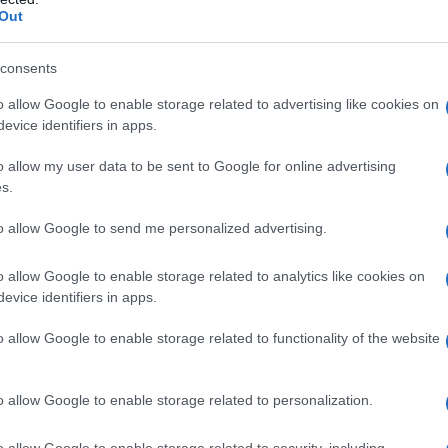
Out
ezzare il tono sovranamente placato di questa
consents
que sia il prossimo leader
o allow Google to enable storage related to advertising like cookies on
ropeaâ€, assevera il barone
evice identifiers in apps.
o referendum, chi spera
o allow my user data to be sent to Google for online advertising
 â€œirreversibileâ€,
s.
i governo dei
to allow Google to send me personalized advertising.
i di Segretario di
ltra per i trattati
o allow Google to enable storage related to analytics like cookies on
evice identifiers in apps.
gno un campione a tempo
ro degli esteri, dunque.
o allow Google to enable storage related to functionality of the website
ato unico europeo?
o allow Google to enable storage related to personalization.
o allow Google to enable storage related to security, including