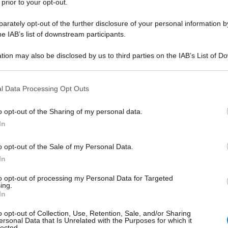
 prior to your opt-out.
re coi â€œLordâ€ e con
rately opt-out of the further disclosure of your personal information by
to da un Pari (mai che ci
he IAB’s list of downstream participants.
ta e fedelissimo alla
tion may also be disclosed by us to third parties on the IAB’s List of 
. Stavolta sâ€™Ã¨
 that may further disclose it to other third parties.
 that this website/app uses one or more Google services and may gath
l Data Processing Opt Outs
including but not limited to your visit or usage behaviour. You may click 
illiam
 to Google and its third-party tags to use your data for below specifi
o opt-out of the Sharing of my personal data.
ogle consent section.
ereditario alla camera
In
onarchia. Titolo: â€œWe
o opt-out of the Sale of my Personal Data.
to build a new and
In
tutti per il Brexit,
to opt-out of processing my Personal Data for Targeted
ing.
Bretagna nuova e
In
o opt-out of Collection, Use, Retention, Sale, and/or Sharing
ersonal Data that Is Unrelated with the Purposes for which it
lected.