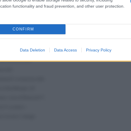
ttare serenamente:
cation functionality and fraud prevention, and other user protection.
se sullâ€™accesso continuato al
ertamente sarÃ
CONFIRM
. Ascoltino, tali
re per sviluppare nuove
Data Deletion
Data Access
Privacy Policy
sifica delle grandi
 una tassazione sulle
e nella
iminuirÃ la tentazione delle
ti in Gran Bretagna â€“
anno votato â€˜
Remainâ€™
,
 che Ã¨ accaduto e
so con nuovi vantaggi