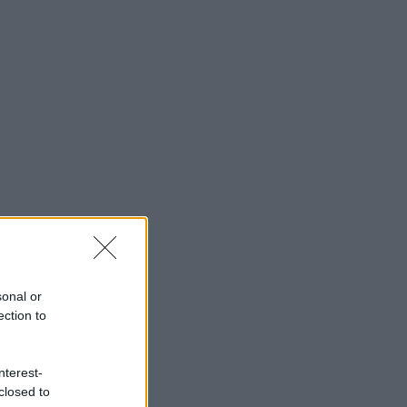
sonal or
ection to
nterest-
closed to