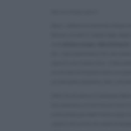
Meyssan ha dunque ragione?
Questo conferma la tesi lanciata due settimane fa 
Meyssan, e che allora Ã¨ sembrato troppo campato 
decisione strategica della â€œGentryâ€
sia una
allo scopo di riposizionare la City come centrale
negozia lo yuan, la moneta cinese. Lo Stato profo
non solo dalla UE ad egemonia tedesca, ma soprattu
che ormai giudica superpotenza finita, e senza fut
â€œLa City di Londra non Ã¨ direttamente influenz
Stato indipendente sotto lâ€™autoritÃ della Co
non ha mai fatto parte dellâ€™Unione europea. C
ospitare le sedi sociali di certe aziende che ripie