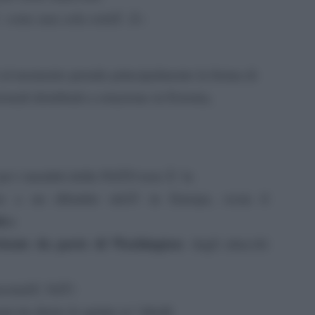
 come una sola entitÃ .Â»
) al momento prende principalmente la forma di
ionali distribuiti a rotazione in Estonia,
 per i membri della NATO non Ã¨ la
e a un dibattito tabÃ¹ in Europa, ossia il
i e
riente da parte di Washington
: dagli attacchi
entaâ€, NdT
)
rmi da dietro le quinte ai “ribelli