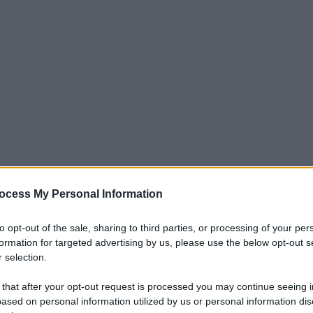
ocess My Personal Information
prendeva
Dmitry
to opt-out of the sale, sharing to third parties, or processing of your per
formation for targeted advertising by us, please use the below opt-out s
n”osservazione ironica: Â«Non siamo mica noi
 selection.
i piÃ¹ ai confini della NATOÂ».
 that after your opt-out request is processed you may continue seeing i
ased on personal information utilized by us or personal information dis