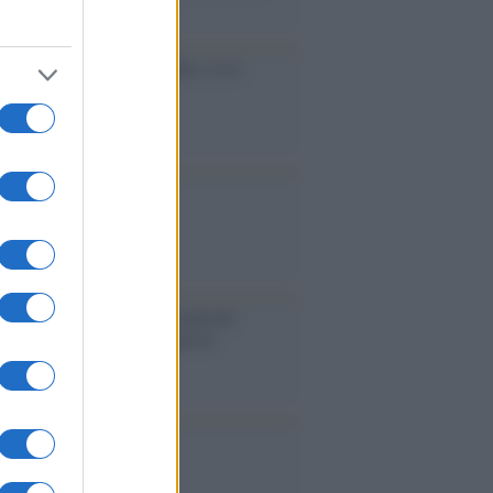
accinati dal lavoro
cidio economico dell'Italia: ce lo
e l'Europa
aina ha finito lo scudo
l'Europa rimanessero tre neuroni
rebbe a far pace con la Russia
binetto di Rabat