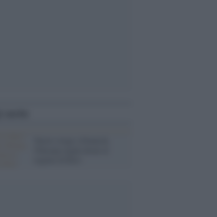
i anche
Nuove stragi a Donetsk,
l'Europa regala droni al
regime di Kiev