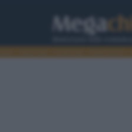
cazione
Guerra e verità
Cervelli in fuga
Fondata sul lavoro