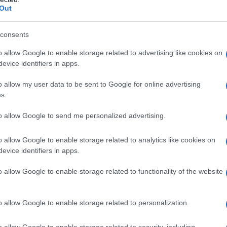
non v
Out
one stabile in un deserto devastato dalle
L'omi
consents
chied
o allow Google to enable storage related to advertising like cookies on
evice identifiers in apps.
re concluso. Basta guardare alla voce II del
stability
â€ (â€œproiettare stabilitÃ â€,
o allow my user data to be sent to Google for online advertising
L'Ucr
s.
to allow Google to send me personalized advertising.
zza nel proprio territorio,
 stabilitÃ al di lÃ dei suoi confiniÂ».
o allow Google to enable storage related to analytics like cookies on
Se al
evice identifiers in apps.
corre
o allow Google to enable storage related to functionality of the website
: un
uovo velocitÃ nel caso in cui la candidata
Il ru
o allow Google to enable storage related to personalization.
llary Clinton, sia al comando della Casa
o allow Google to enable storage related to security, including