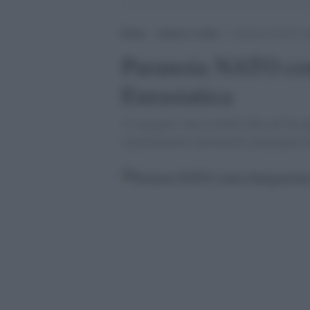
Home
>
Guerra e verità
>
Paranoia NATO cont
Paranoia NATO con
Eurasiatica
'Il ''progetto'' che la NATO offre all''Oc
organizzazioni eurasiatiche propongono b