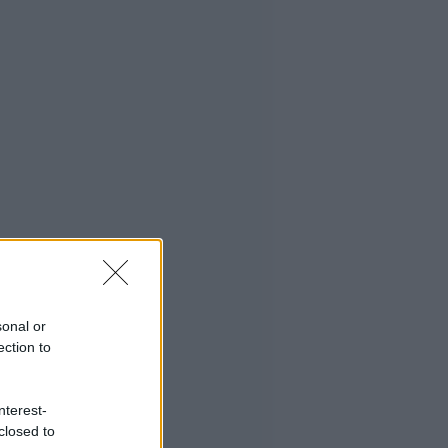
sonal or
ection to
nterest-
closed to