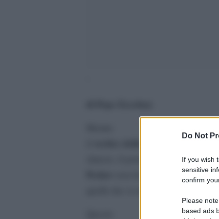
‘
di Pepe Escobar
.
Mentre
Do Not Pr
vertice della NATO
il
a Varsavia 
slancio, il portavoce del Cremlino
If you wish 
sensitive in
Peskov
non ha potuto contenere u
confirm your
quelli che si avvicinano sempre d
Please note
based ads b
Questo