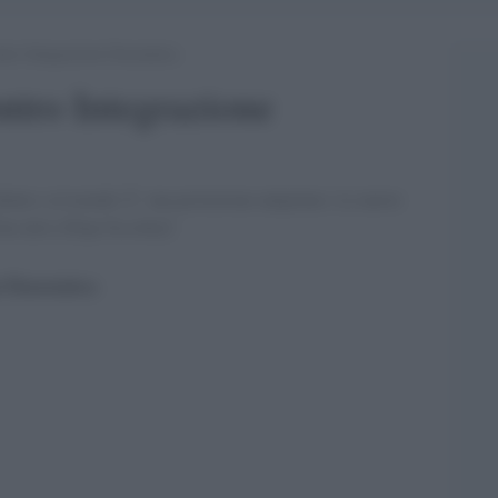
ro Integrazione Eurasiatica
tro Integrazione
cidente e al mondo Ã¨ una proiezione unipolare. Le nuove
en altro [Pepe Escobar]'