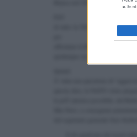
Bianca nel 2017.
authenti
PiÃ¹
di tutto la NATO Ã¨ ora ritornat
per
affrontare la Russia. Questo Ã¨ il t
qualunque sia il modo in cui quest
Quindi
Ã¨ tutta una questione di “aggress
questa idea, la NATO viene piega
la piÃ¹ plastica possibile, dal Balti
Mar Nero, e consegnare potenteme
dal segretario generale Jens Stolte
Â«Se qualcuno dei nostri alle