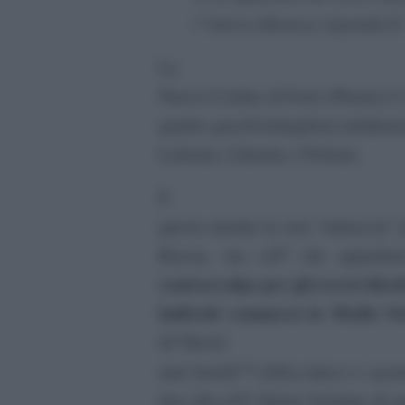
l”intera alleanza risponderÃ
La
Nuova Cortina di Ferro (Plastica?
quattro gracili battaglioni multinaz
Lettonia, Lituania e Polonia.
E
questo mentre la vera “minaccia”
Russia, ma ciÃ² che appartien
contraccolpo per gli errori dirett
indiretti commessi in Medio O
â€˜Shock
(â€œcolpisci e sgom
and Aweâ€™
fino alle piÃ¹ felpate forniture di a