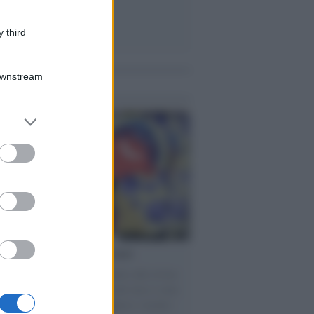
 third
Downstream
me notizie
er and store
to grant or
ed purposes
torno dei medici non vaccinati
ttera accorata del prof. Isidoro alla rivista
tà Informazione" spiega perché non ci sono
ate basi scientifiche per togliere i medici