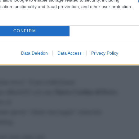
cation functionality and fraud prevention, and other user protection.
Da Ki
nemi
a alla sua missione (remixata) da Guerra Fredda
CONFIRM
ema chiave del vertice di Varsavia (e oltre),
Data Deletion
Data Access
Privacy Policy
a notizia venga cucinata.
ione russa”. E per confezionare
Nuova Cortina di Ferro
ta affinchÃ© crei una
,
co al
nte questo “chiaro messaggio” enunciato
nberg:
ati viene attaccato