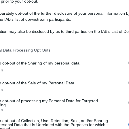
 prior to your opt-out.
 si basa sui fatti: solo sui miti. Uno dei
rately opt-out of the further disclosure of your personal information by
n Ã¨ che sia la NATO a trascinare
he IAB’s list of downstream participants.
so il loro “ruolo tradizionale” di
tion may also be disclosed by us to third parties on the IAB’s List of 
. In realtÃ Ã¨ vero proprio il contrario:
Ulti
 that may further disclose it to other third parties.
te di rifare il marchio ai vassalli europei circa
 that this website/app uses one or more Google services and may gath
l Data Processing Opt Outs
 ancora piÃ¹ NATO.
including but not limited to your visit or usage behaviour. You may click 
 to Google and its third-party tags to use your data for below specifi
o opt-out of the Sharing of my personal data.
ogle consent section.
In
rimasta incentrata sulle operazioni
â€œ
fuori
o opt-out of the Sale of my Personal Data.
In
rima volta.
to opt-out of processing my Personal Data for Targeted
Il ri
ing.
In
Una le
asse stabilitÃ ” in Afghanistan (perdendo
"Sani
o opt-out of Collection, Use, Retention, Sale, and/or Sharing
gruppo di tribÃ¹ armate di kalashnikov) e in
mai st
ersonal Data that Is Unrelated with the Purposes for which it
lected.