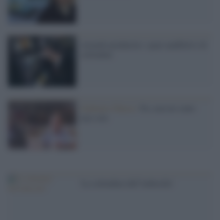
Azzardo predatorio: spazi anaffettivi di
solitudine
Giulietto Chiesa /
No, non mi sento
mai solo
'La solitudine dell''imbecille'