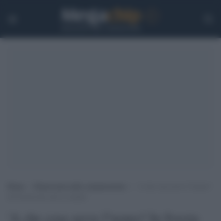
Home
>
Democrazia nella comunicazione
>
‘A che cosa serve l”uomo?
In Svezia non serve a niente’
'A che cosa serve l''uomo? In Svezia