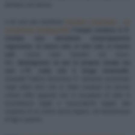
dichiara una donna.
A 40 anni dal manifesto
Familjen i framtiden – en
socialistisk familjepolitik
l”utopia svedese si Ã¨
rivelata una desolante emancipazione
regressiva
.
Si nasce soli, si vive soli, si muore
soli.
Come nota Gandini nel Docu-
film:
â€œOgnuno va per la propria strada ma
non c”Ã¨ nulla che li tenga insiemeâ€
.
Questâ€™ultimo fenomeno Ã¨ talmente aumentato
negli ultimi anni che lo Stato svedese ha dovuto
creare uffici appositi che si occupano di tutte le
incombenze legali e burocratiche legate alla
scoperta di un morto senza legami, nel disinteresse
di figli e parenti.