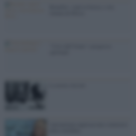
Bruxelles: crepi la Grecia, e stia
lontana da Mosca
'"Crisi dell''Islam" e progresso
spirituale'
La nostra vita low
Antropologia anglosassone e ministero
della solitudine