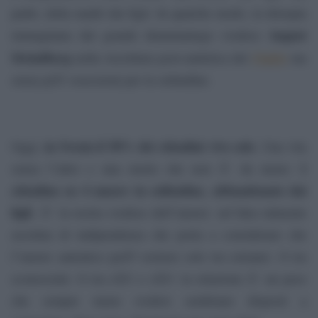
padri, della madri dai figli. In qualche modo, la distopia
August
immaginata dal grande drammaturgo svedese
Strindberg
nella riscrittura post-amletica del
ma
Padre
senza piÃ¹ ossessioni per la solitudine.
in Svezia il 50% dei cittadini vive solo
Oggi,
. Una vita
1
senza l”altro e una morte che non Ã¨ da meno:
cittadino su 4 muore in solitudine, abbandonato dai
figli
. Ãˆ la teoria svedese dell”amore: un”idea talmente
assoluta di indipendenza che porta a considerare che
l”amore autentico puÃ² esistere solo tra estranei. O tra
sconosciuti. O tra sÃ© e sÃ©: la relazione Ã¨ un peso
che sempre meno svedesi sembrano disposti a