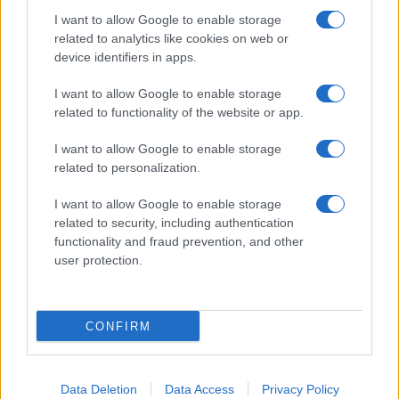
Megachip
Globalscience
I want to allow Google to enable storage
related to analytics like cookies on web or
GiULia
Globalsport
device identifiers in apps.
Prima Pagina
I want to allow Google to enable storage
related to functionality of the website or app.
Giornale dello
Facebook
I want to allow Google to enable storage
related to personalization.
Spettacolo
Twitter
I want to allow Google to enable storage
Wondernet
related to security, including authentication
Cookie Policy
functionality and fraud prevention, and other
Giuliana Sgrena
user protection.
Preferenze Privacy
CONFIRM
©2020 Megachip • All right reserved.
Data Deletion
Data Access
Privacy Policy
Syndication