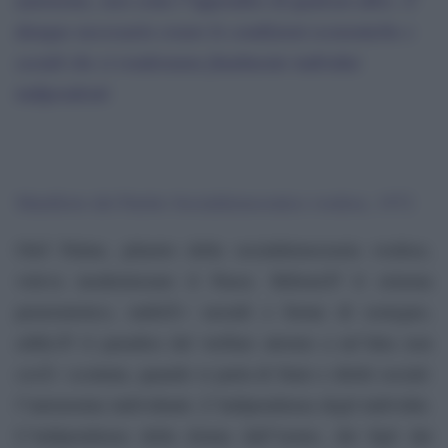
autonomo, non come l”appendice di qualcun altro. Ãˆ
dunque necessario creare le condizioni economiche e
sociali che ci renderanno finalmente individui
indipendenti
Manifesto del Partito Socialdemocratico svedese, 1972
Olof Palme, pilastro della socialdemocrazia svedese,
voleva modernizzare il Paese. RiformÃ² il sistema
pensionistico, stabilÃ¬ sussidi e forme di sostegno,
edificÃ² il paradiso del welfare attorno a un”idea non
cosÃ¬ scontata, quando si parla di Stato e diritti sociali:
l”autonomia individuale. L”indipendenza degli individui.
L”indipendenza della donna dall”uomo, dei figli dai