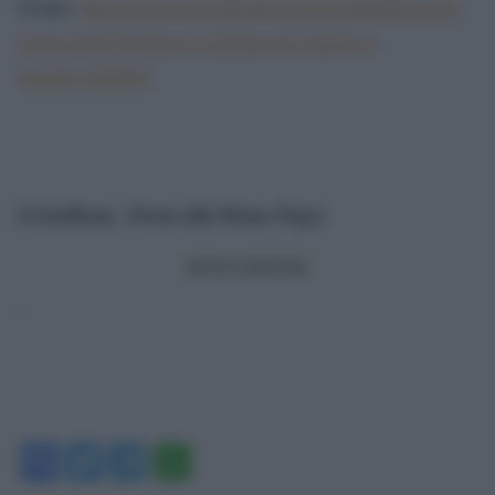
Fonte:
http://www.vita.it/it/article/2016/08/05/a-che-
cosa-serve-luomo-in-svezia-non-serve-a-
niente/140360/
.
[GotoHome_Torna alla Home Page]
DONAZIONE
‘
Facebook
Twitter
Telegram
WhatsApp