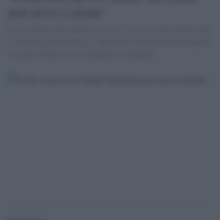
non serve a niente'
'Era il paradiso del welfare. Cosa Ã¨ successo alla Svezia? Nel
suo ultimo documentario, l''autore di Videocracy Erik Gandini
racconta un Paese in cui domina la solitudine'