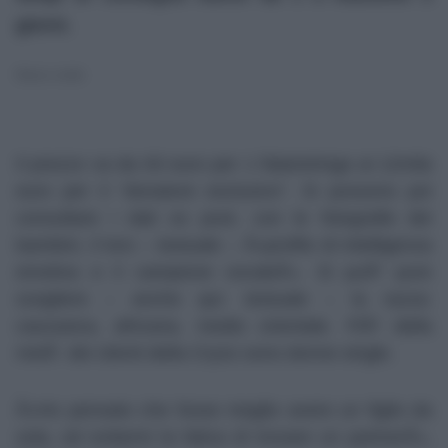
giorni.
Razza a scelta
Il prezzo va da 63 euro per 1 fiala/siringa ai 12mila
euro per il “donatore esclusivo”. Si possono poi
consultare i dati ex post, con le fotografie dei
bambini, il loro – testuale – Â«profilo di intelligenza
emotiva e il campione vocaleÂ». Si puÃ² pure
scegliere – anche qui: testuale – la razza:
caucasica, africana, medio orientale. PiÃ¹ della
metÃ dei clienti della Cryos sono donne single.
Â«Ho pensato che fosse meglio avere un figlio da
sola, ed evitarmi la fatica di trovare un partnerÂ»,