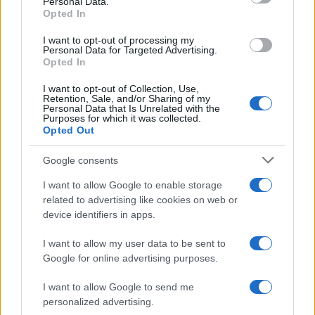
Personal Data.
not limited to your visit or usage behaviour. You may click to
Opted In
grant or deny consent to Google and its third-party tags to
use your data for below specified purposes in below Google
I want to opt-out of processing my
Da Kiev a Roma, istruzioni per fabbricare un nemico interno
consent section.
Personal Data for Targeted Advertising.
Opted In
I want to opt-out of Collection, Use,
Retention, Sale, and/or Sharing of my
Personal Data that Is Unrelated with the
Purposes for which it was collected.
Opted Out
Google consents
I want to allow Google to enable storage
related to advertising like cookies on web or
device identifiers in apps.
I want to allow my user data to be sent to
Google for online advertising purposes.
Syndication
Culture
I want to allow Google to send me
Salute
Globalist
personalized advertising.