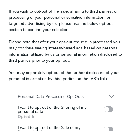
scientifiche per togliere i medici non vaccinati dal lavoro
If you wish to opt-out of the sale, sharing to third parties, or
L'omicidio economico dell'Italia: ce lo chiede l'Europa
processing of your personal or sensitive information for
targeted advertising by us, please use the below opt-out
section to confirm your selection.
Please note that after your opt-out request is processed you
may continue seeing interest-based ads based on personal
L'Ucraina ha finito lo scudo
information utilized by us or personal information disclosed to
third parties prior to your opt-out.
You may separately opt-out of the further disclosure of your
personal information by third parties on the IAB’s list of
Se all'Europa rimanessero tre neuroni correrebbe a far pace
downstream participants.
con la Russia
Personal Data Processing Opt Outs
This information may also be disclosed by us to third parties
on the IAB’s List of Downstream Participants that may further
I want to opt-out of the Sharing of my
disclose it to other third parties.
personal data.
Il rubinetto di Rabat
Opted In
Please note that this website/app uses one or more Google
services and may gather and store information including but
I want to opt-out of the Sale of my