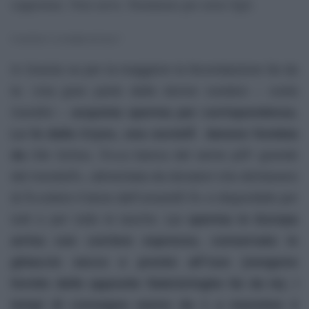
sopportare. Non serve. Nemmeno per avere figli.
Il manifesto “La famiglia del futuro”
In Svezia va per la maggiore la fecondazione fai da
te. Una gran parte delle donne svedesi – svela
Gandini –
acquista
sperma per corrispondenza.
Lo fa dalla Cryos, una societÃ danese fondata
da
Ole Schou. Â«La banca del seme piÃ¹ grande
del mondoÂ», alimentata da donatori che dichiarano
di Â«volere il bene dell”umanitÃ Â» e disponibile per
tutti e per tutte le tasche.
Lo sperma in Europa
arriva con corriere espresso, conservato in
ghiaccio secco e pronto all”uso (vengono
fornite delle apposite fiale/siringhe fai da te). I
tempi di consegna vanno da 1 a massimo 2