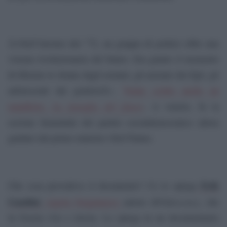
Â«Nell”inverno del ”72, un gruppo di politici ebbe una
visione rivoluzionaria del futuro. Era giunto il momento
di liberare le donne dagli uomini, gli anziani dai figli, gli
adolescenti dai genitoriÂ».
Venne scritto anche un
La famiglia del futuro
manifesto,
. A volerlo, fu la
sezione femminile del partito socialdemocratico allora
guidato dal primo ministro Olof Palme.
Erik
Che cosa prevedeva il documento? Ce lo spiega
Gandini
Videocracy
, regista bergamasco
autore di
, che
in Svezia vive e lavora. Lo spiega in un documentario