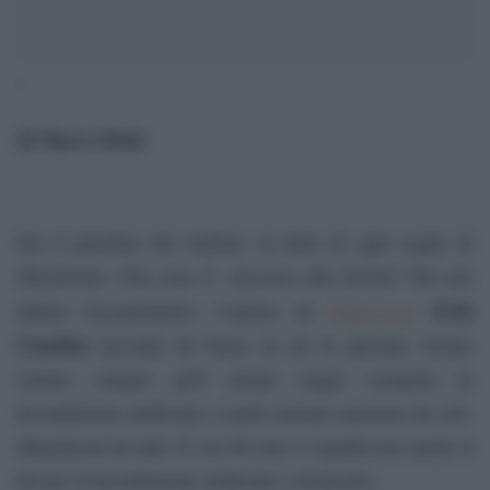
‘
di Marco Dotti
.
Era il paradiso del welfare, la meta di ogni sogno di
liberazione. Che cosa Ã¨ successo alla Svezia? Nel suo
Videocracy
Erik
ultimo documentario, l”autore di
Gandini
racconta un Paese in cui le persone vivono
isolate, sempre piÃ¹ donne single scelgono la
fecondazione artificiale e molti anziani muoiono da soli,
dimenticati da tutti. E con 80 euro vi spediscono anche il
kit per la fecondazione artificiale a domicilio.