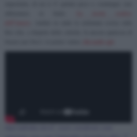
importante, di cui si Ã¨ parlato poco o, comunque, non
La teoria svedese
abbastanza in Italia:
dell”amore
.
Andato in onda la settimana scorsa sulla
Rai (che, a dispetto delle critiche, fa ancora qualcosa di
cliccando qui
buono) per Doc3, lo potete vedere
.
Ogni individuo dovrÃ essere considerato come