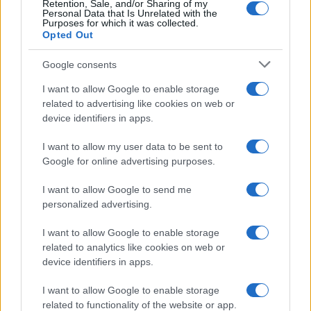
Retention, Sale, and/or Sharing of my
Personal Data that Is Unrelated with the
Purposes for which it was collected.
Opted Out
Google consents
I want to allow Google to enable storage
related to advertising like cookies on web or
device identifiers in apps.
I want to allow my user data to be sent to
Google for online advertising purposes.
Syndication
Culture
I want to allow Google to send me
Salute
Globalist
personalized advertising.
Megachip
Globalscience
I want to allow Google to enable storage
related to analytics like cookies on web or
GiULia
Globalsport
device identifiers in apps.
Prima Pagina
I want to allow Google to enable storage
related to functionality of the website or app.