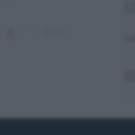
Se al
corre
2
1
3
…
Successivi
Il ru
Da Ki
nemi