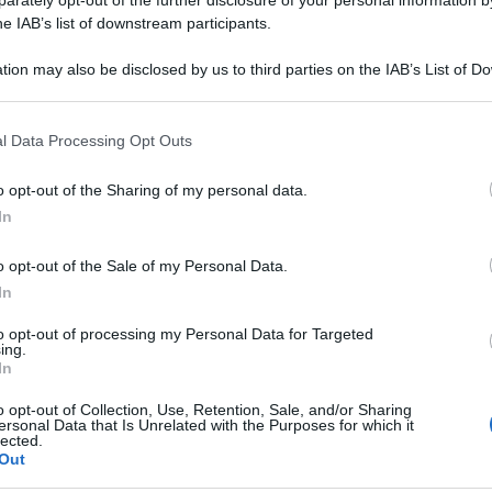
3+3 Trucchi Covid: come
Le fake news dei grandi
he IAB’s list of downstream participants.
si fa a sovrastimare le
media smascherate dal
“vite salvate”
curriculum di Putin
tion may also be disclosed by us to third parties on the IAB’s List of 
 that may further disclose it to other third parties.
 that this website/app uses one or more Google services and may gath
l Data Processing Opt Outs
including but not limited to your visit or usage behaviour. You may click 
 to Google and its third-party tags to use your data for below specifi
o opt-out of the Sharing of my personal data.
ogle consent section.
In
o opt-out of the Sale of my Personal Data.
In
to opt-out of processing my Personal Data for Targeted
ing.
In
o opt-out of Collection, Use, Retention, Sale, and/or Sharing
ersonal Data that Is Unrelated with the Purposes for which it
lected.
Out