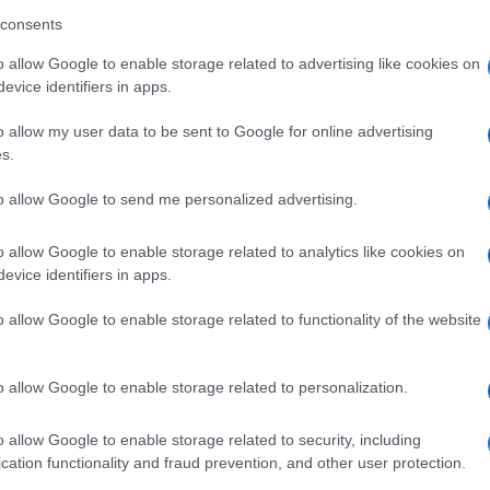
consents
o allow Google to enable storage related to advertising like cookies on
evice identifiers in apps.
o allow my user data to be sent to Google for online advertising
s.
o il giorno X /
Ma che brutto gioco!
ilitazione per
/
Programmi tv come
to allow Google to send me personalized advertising.
are l'estradizione
addestramento di
Assange
massa alla
o allow Google to enable storage related to analytics like cookies on
sottomissione
evice identifiers in apps.
Ulti
o allow Google to enable storage related to functionality of the website
o allow Google to enable storage related to personalization.
o allow Google to enable storage related to security, including
cation functionality and fraud prevention, and other user protection.
aduno dei padroni
Nuove censure