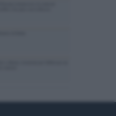
l'Europa rimanessero tre neuroni
rebbe a far pace con la Russia
binetto di Rabat
ev a Roma, istruzioni per fabbricare un
co interno