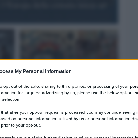
l’Europa della censura inizia ad
ocess My Personal Information
Tra Tele Netanyahu e censura a Visione TV
to opt-out of the sale, sharing to third parties, or processing of your per
formation for targeted advertising by us, please use the below opt-out s
 selection.
 that after your opt-out request is processed you may continue seeing i
ased on personal information utilized by us or personal information dis
 prior to your opt-out.
rately opt-out of the further disclosure of your personal information by