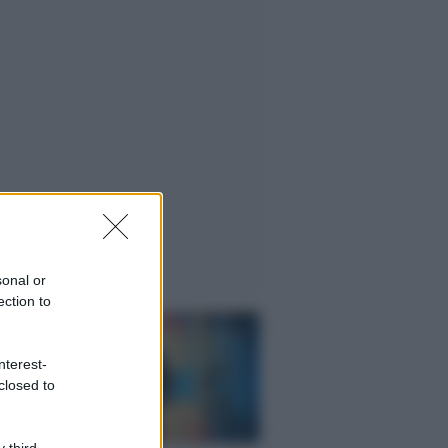
sonal or
ection to
nterest-
closed to
 third