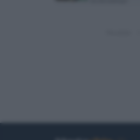
ma chissenefrega?
Precedenti