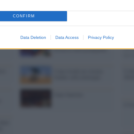
ersali /
WEF
digitali /
La
os 2024:
"macchina del
CONFIRM
ostruire la
FAANG" si abbatte
cia". No, grazie
su Visione TV
Il ri
Una le
Data Deletion
Data Access
Privacy Policy
"Sani
o
Miss Olanda 2023 e le
mai st
kermesse della propaganda
non v
L'omi
vio
Come trionfa un sistema
chied
fondato sulla menzogna
Dopo Sanremo
u
L'Ucr
fanno
m,