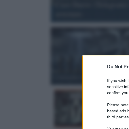
Caso Durov (Telegram): 
arrestare
Do Not Pr
L'Invincibile Complotto
If you wish 
sensitive in
confirm your
Please note
based ads b
third parties
You may sepa