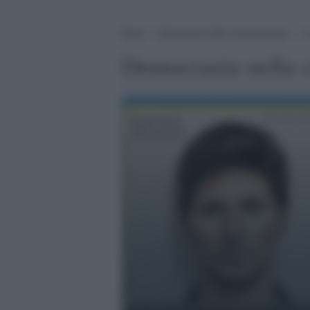
Home
>
Democrazia nella comunicazione
>
P
Democrazia nella 