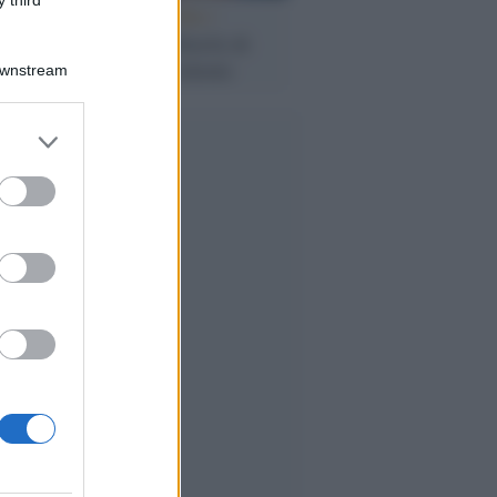
La proposta USA /
Assange e la libertà di
stampa in Occidente
Downstream
er and store
to grant or
ed purposes