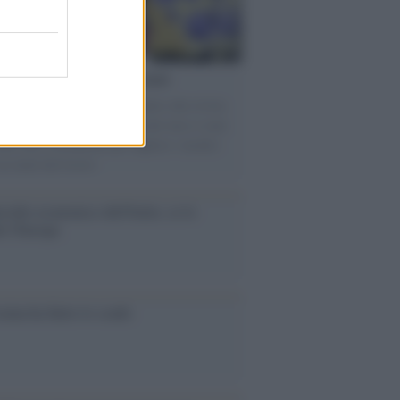
torno dei medici non vaccinati
ttera accorata del prof. Isidoro alla rivista
tà Informazione" spiega perché non ci sono
ate basi scientifiche per togliere i medici
accinati dal lavoro
cidio economico dell'Italia: ce lo
e l'Europa
aina ha finito lo scudo