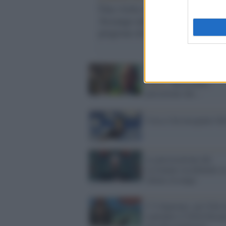
Una visita a Julian
univ
Assange nella
Dav
prigione di Belmarsh
"ric
fidu
Una riflessione di Marc
Guzzi /
Ho la netta
percezione che...
Cosa ci ha insegnato Sil
La persecuzione del
Leviatano occidentale s
Julian Assange
C’è Sanremo: gli USA 
esplodere il Nord Strea