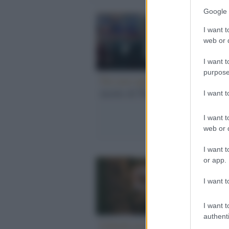
Google 
I want t
web or d
I want t
purpose
Un caso aperto /
La
Vers
morte di Naval'nyj
Mob
I want 
evit
di 
I want t
web or d
I want t
or app.
I want t
I want t
authenti
Libertà occidentali /
Il r