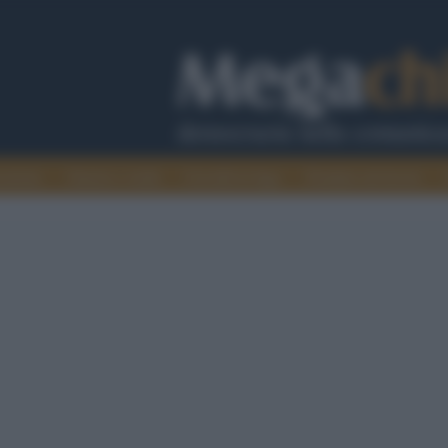
cazione
Guerra e verità
Cervelli in fuga
Fondata sul lavoro