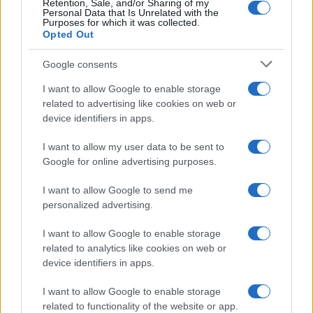
Retention, Sale, and/or Sharing of my
Personal Data that Is Unrelated with the
Purposes for which it was collected.
Opted Out
Google consents
I want to allow Google to enable storage
related to advertising like cookies on web or
device identifiers in apps.
I want to allow my user data to be sent to
Google for online advertising purposes.
Syndication
Culture
I want to allow Google to send me
Salute
Globalist
personalized advertising.
Megachip
Globalscience
I want to allow Google to enable storage
related to analytics like cookies on web or
GiULia
Globalsport
device identifiers in apps.
Prima Pagina
I want to allow Google to enable storage
related to functionality of the website or app.