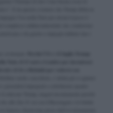
iamo l’Europa (il che è una buona cosa) al
mico”. E da questo a temere che Trump abbia in
mpegno Usa nella Nato per alcuni il passo è
uel complesso militar-industriale che condiziona
americana e da guerre e impegni militare trae i
Perché l’11 e 12 luglio Trump
zi: al domani.
ella Nato, il 13 sarà a Londra per incontrare
xit e il 16 a Helsinki per vedersi con
fibrillare molte cancellerie, e infatti già si agitano
i e giornalisti impegnati a sottolineare quanto
e il criticone Trump, magari incautamente perché
he allo Zar. E vai con il Russiagate e le bufale
 le famose chiarissime prove dell’avvelenamento