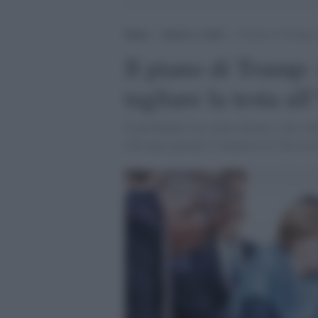
Home
>
Guerra e verità
>
Il piano di Trump: 
Il piano di Trump:
tagliare la testa a
Il presidente Usa vuole ritirare i suoi so
rilevanza epocale. L’America ce l’ha con 