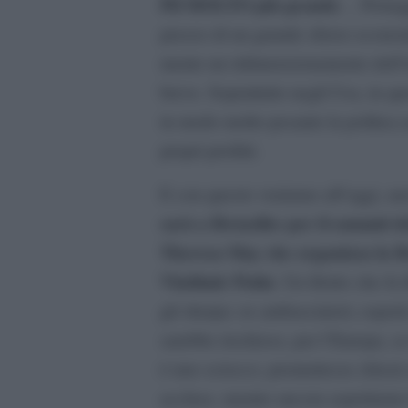
Pil MOLTO più grande
… Protegg
prezzo di un grande sforzo econo
mente un ridimensionamento dell’i
breve. Soprattutto negli Usa, in q
in modo molto pesante la politica 
propri profitti.
E con questo veniamo all’oggi, an
sarà a Bruxelles per il summit d
Theresa May che organizza la Bre
Vladimir Putin
. Un filotto che fa 
gli sherpa: ex ambasciatori, espert
sarebbe rischioso, per l’Europa, s
è uno sciocco, promettesse chissà c
accluse, mentre ancora aspettiamo