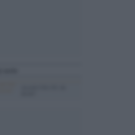
i anche
Accordo USA-UE: chi
decide?