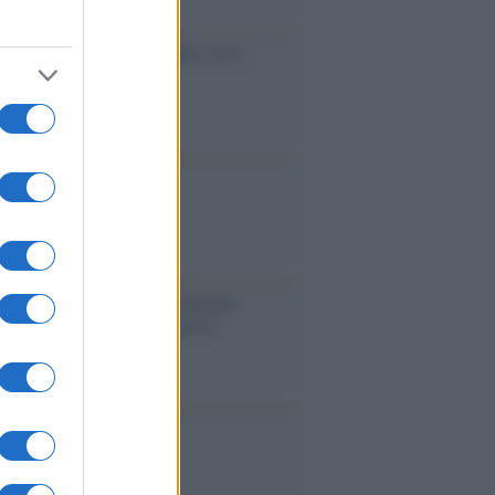
cidio economico dell'Italia: ce lo
e l'Europa
aina ha finito lo scudo
l'Europa rimanessero tre neuroni
rebbe a far pace con la Russia
binetto di Rabat