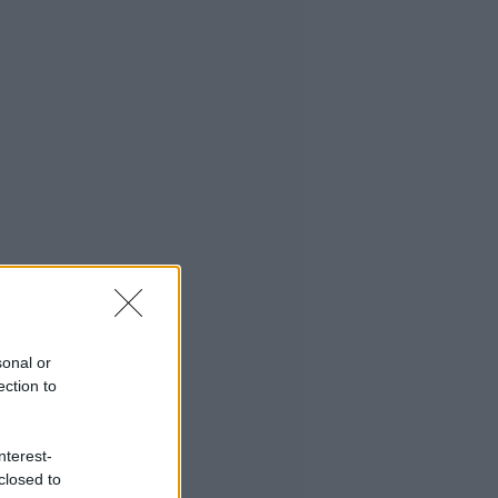
sonal or
ection to
nterest-
closed to