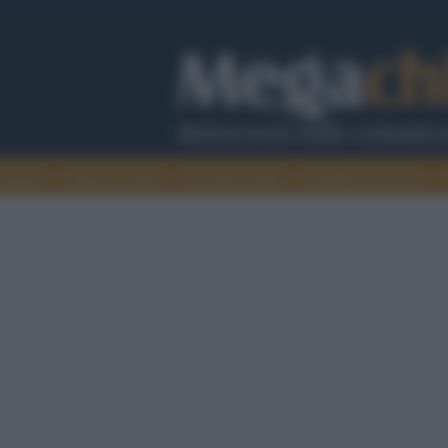
cazione
Guerra e verità
Cervelli in fuga
Fondata sul lavoro