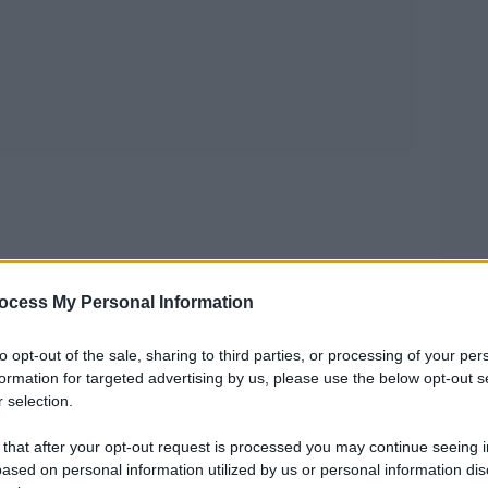
ington Post di Jeff “Mister Amazon” Bezos,
ocess My Personal Information
 buca delle lettere al deep State che non ama
il Pentagono studia l’ipotesi di
te anticipata:
to opt-out of the sale, sharing to third parties, or processing of your per
formation for targeted advertising by us, please use the below opt-out s
ila soldati americani
che vi sono dislocati,
 selection.
la seconda guerra mondiale. I soliti portavoce
 that after your opt-out request is processed you may continue seeing i
rsi: sono studi che si fanno con regolarità per
ased on personal information utilized by us or personal information dis