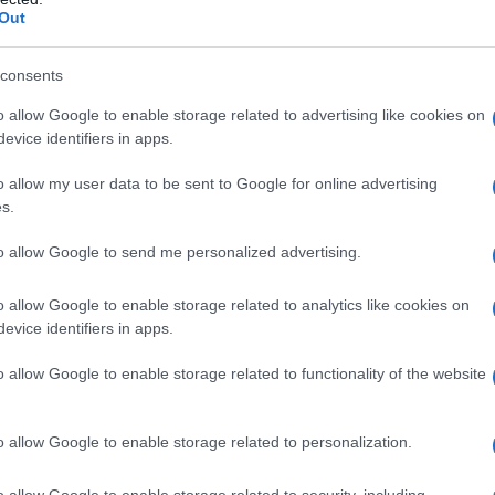
Out
i do mai niente”, unite alla firma negata al
L'omi
 schiaffo di pari violenza.
chied
consents
di ritirare le truppe (e magari spostarle nella
o allow Google to enable storage related to advertising like cookies on
evice identifiers in apps.
Trump vuole anche ritirare la
, capiremmo che
L'Ucr
o-atlantico
che la Germania storicamente
o allow my user data to be sent to Google for online advertising
s.
a detiene in Asia.
to allow Google to send me personalized advertising.
la Germania?
Certo non solo perché la Merkel
Se al
 dalla Casa Bianca si nota con evidenza che negli
o allow Google to enable storage related to analytics like cookies on
corre
evice identifiers in apps.
ha avuto una sola guida politica: quella
la decisa, o consentita, dalla Germania. In altre
o allow Google to enable storage related to functionality of the website
o e l’anima della Ue hanno sede a Berlino.
E
Il ru
significa
o allow Google to enable storage related to personalization.
ittando delle sue attuali difficoltà,
a almeno che non risponde direttamente, come
o allow Google to enable storage related to security, including