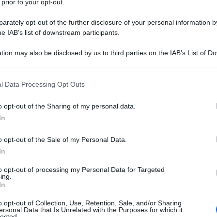
efici degli investimenti della Difesa, eccetera
 prior to your opt-out.
presa in esame.
rately opt-out of the further disclosure of your personal information by
he IAB’s list of downstream participants.
 è un fatto clamoroso.
Soprattutto se si pensa
Ulti
tion may also be disclosed by us to third parties on the IAB’s List of 
ro catalogo di attacchi alla Germania di
 that may further disclose it to other third parties.
lle politiche migratorie (comprensive di pubblici
 that this website/app uses one or more Google services and may gath
l Data Processing Opt Outs
 Seehofer, il rivale della cancelliera) alle ironie
including but not limited to your visit or usage behaviour. You may click 
 to Google and its third-party tags to use your data for below specifi
ssioni perché venga mandato a monte il progetto
o opt-out of the Sharing of my personal data.
ogle consent section.
vo dalla Russia (a favore, chiaro, del gas
In
È vero, la
oni tedesche di acciaio e alluminio.
o opt-out of the Sale of my Personal Data.
ndosi come l’ultima garante dell’ordine
In
di Obama
e andando negli Usa a fare a Trump la
Il ri
to opt-out of processing my Personal Data for Targeted
ing.
essico, lei che aveva convinto l’Europa a
Una le
In
"Sani
Ma
rdogan perché il Muro lo facesse la Turchia.
mai st
o opt-out of Collection, Use, Retention, Sale, and/or Sharing
 sul tavolo dell’ultimo G7
, dicendo alla
ersonal Data that Is Unrelated with the Purposes for which it
non v
lected.