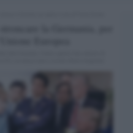
stroncare la Germania, per tagliare la testa all’Unione Europea
 stroncare la Germania, per
ll’Unione Europea
ldati dalla Germania. Ultimo capitolo d'un contrasto di
la UE, e ne attacca cuore e cervello [Fulvio Scaglione]