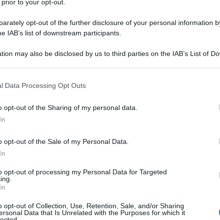
 prior to your opt-out.
 che ricorrono tra i maggiori azionisti delle
ane, come vedremo. E non solo di queste:
rately opt-out of the further disclosure of your personal information by
 di DeutscheBank – la banca tedesca che nel
he IAB’s list of downstream participants.
li investiti in titoli italiani, spingendo il nostro
Ulti
tion may also be disclosed by us to third parties on the IAB’s List of 
troâ€™ e nelle braccia del governo Monti –
 that may further disclose it to other third parties.
 azionista delle prime banche italiane, e
 that this website/app uses one or more Google services and may gath
l Data Processing Opt Outs
uenza politica
della RocciaNera non solo a
including but not limited to your visit or usage behaviour. You may click 
politica di Washington insiste del resto
 to Google and its third-party tags to use your data for below specifi
o opt-out of the Sharing of my personal data.
ogle consent section.
 cultore di studi strategici alla Luiss).
In
ock, a cui l
”Economist
ha dedicato una
o opt-out of the Sale of my Personal Data.
 paesaggio finanziario globale?
In
Il ri
to opt-out of processing my Personal Data for Targeted
ing.
Una le
In
 della finanziarizzazione e globalizzazione
"Sani
mai st
o opt-out of Collection, Use, Retention, Sale, and/or Sharing
ersonal Data that Is Unrelated with the Purposes for which it
non v
lected.