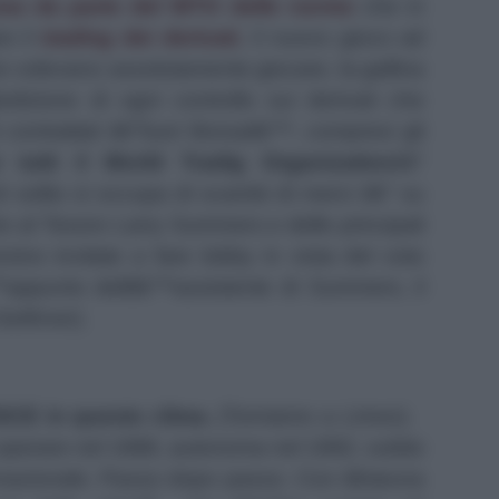
nea da parte del WTO
delle norme
che in
e il
trading
dei derivati
, il nuovo gioco ad
e volevano assolutamente giocare, la gallina
izione di ogni controllo sui derivati che
 contrattati â€˜fuori Borsaâ€™, compresi gli
 tutti il World Tradig Organization
â€“
 solito si occupa di scambi di merci â€“ su
o al Tesoro Larry Summers e delle principali
no invitate a fare lobby in vista del voto
appunto dellâ€™assistente di Summers, il
 Geithner).
E in questo clima.
(Torniamo a
Limes
).
operare nel 1988, autonoma nel 1992, subito
ternazionale. Passo dopo passo. Con â€œuna