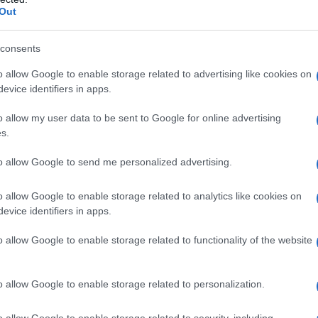
Out
ivitÃ finanziarie internazionali primarie Ã¨
L'omi
il globale dal 1970 al 2010, raggiungendo i
chied
consents
 25% del quale legato agli scambi di merci.
 â€˜derivatiâ€™ negoziati fuori dalle Borse
o allow Google to enable storage related to advertising like cookies on
evice identifiers in apps.
gno 2013 aveva raggiunto i 693mila miliardi di
L'Ucr
egati al mercato delle valute. E al Foreign
o allow my user data to be sent to Google for online advertising
 scambiano mediamente 1.900 miliardi di
s.
to allow Google to send me personalized advertising.
Se al
o allow Google to enable storage related to analytics like cookies on
corre
evice identifiers in apps.
loppa
, cominciata con Margaret Thatcher e
 megabanche che inventano nuovi prodotti
o allow Google to enable storage related to functionality of the website
re ogni barriera cosÃ¬ da rafforzare il loro
Il ru
ominio sul mondo, dove nuovi paesi stanno
o allow Google to enable storage related to personalization.
ono e prosperano gli
hedge fund
, i fondi a
 investimento, spesso collegati alle banche,
o allow Google to enable storage related to security, including