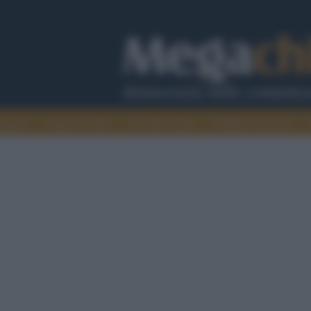
cazione
Guerra e verità
Cervelli in fuga
Fondata sul lavoro