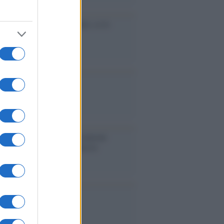
cidio economico dell'Italia: ce lo
e l'Europa
aina ha finito lo scudo
l'Europa rimanessero tre neuroni
rebbe a far pace con la Russia
binetto di Rabat