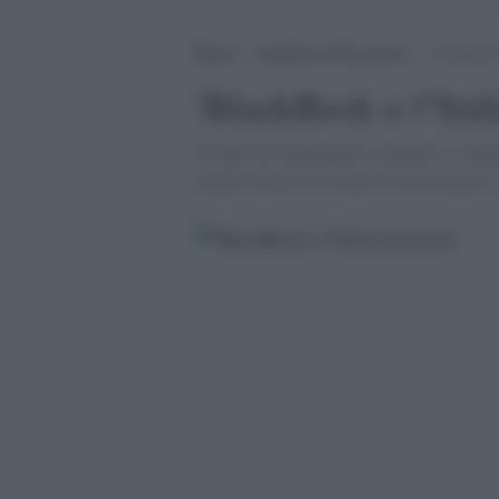
Home
>
Ambiente ed Economia
>
‘BlackRock
'BlackRock e l''Ita
'Fu davvero BlackRock a ispirare il ''camb
opachi intrecci fra fondi di investimento