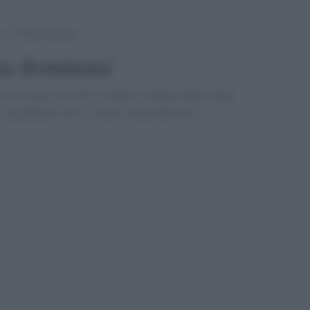
 e l”Italia dominata’
lia dominata'
io di scena'' del 2011 in Italia? La RocciaNera negli
 e megabanche che si stanno comprando tutto. '