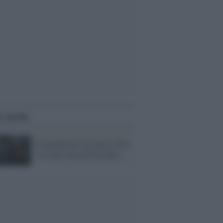
i anche
Il capitalismo di guerra USA
e la nuova povertà europea