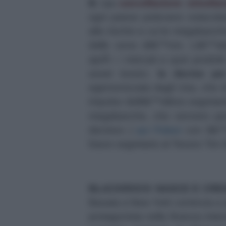
B.
La
cancellazione simulta
ogni paese potevano ostacolar
alto rischio a cui le megabanch
dalle uova dâ€™oro. Lâ€™abol
aprÃ¬ i mercati a quei prodotti
asset tossici,
la decise per
egemonizzata dagli Usa, che di
impulso dellâ€™allora segretari
megabanche, che vennero persi
decisivo (
qui Palast
con lâ€™
futuro segretario al Tesoro Tim
BLACKROCK NASCE E CRESC
Basata a New York comincia a 
protagonista nella finanza in