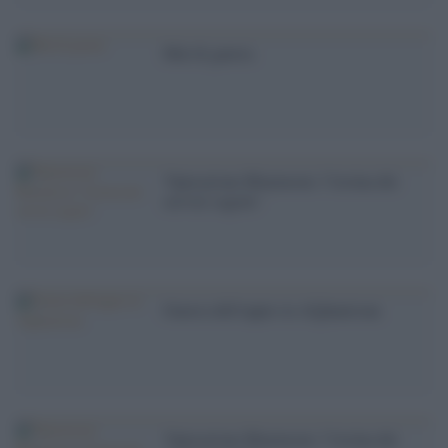
Mal di guerra
'Operazione Bluemoon: l''eroina dei
servizi segreti '
Guerra dell'oppio in Afghanistan
'Operazione Bluemoon: l''eroina dei