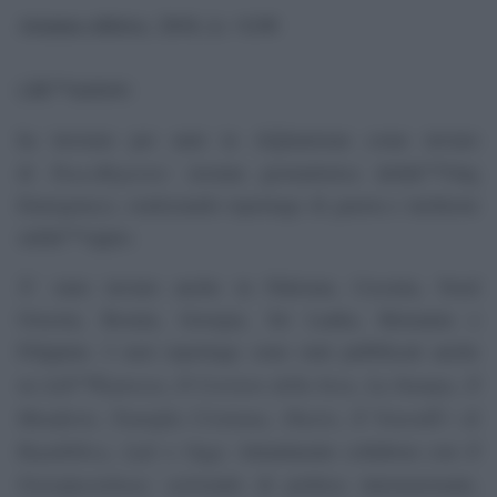
Arianna editrice, 2016, â‚¬ 8,90
Lâ€™autore:
ha lavorato per anni in Afghanistan come inviato
PeaceReporter
di
(testata giornalistica dellâ€™Ong
Emergency), realizzando reportage di guerra e inchieste
sullâ€™oppio.
Ãˆ stato inviato anche in Pakistan, Cecenia, Nord
Ossezia, Bosnia, Georgia, Sri Lanka, Birmania e
Filippine. I suoi reportage sono stati pubblicati anche
Lâ€™Espresso
Il Corriere della Sera
La Stampa
Il
su
,
,
,
Manifesto
Famiglia Cristiana
Diario
Il VenerdÃ¬ di
,
,
,
Repubblica
Left
Oggi
Il
,
e
. Attualmente collabora con
FattoQuotidiano
scrivendo di politica internazionale,