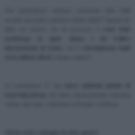
CIA
Una spregiudicata strategia, orchestrata dalla
secondo una pratica operativa attuata dallâ€™agenzia fin
oom della
dalla sua nascita, che ha provocato il b
produzione di oppio afgano e del traffico
internazionale di eroina
coinvolgimento degli
, con il
stessi militari alleati
, italiani compresi.
nuova epidemia globale di
La conseguenza Ã¨ una
tossicodipendenza
che miete silenziosamente centomila
vittime ogni anno, soprattutto in Europa e in Russia.
Chi ha tratto vantaggio da tutto questo?