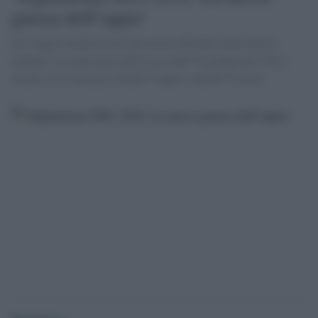
guerra dell''oppio'
Un viaggio-inchiesta nel lato meno dibattuto della guerra
afghana: la connivenza delle forze dâ€™occupazione USA e
alleate con il business dellâ€™oppio e dellâ€™eroina.