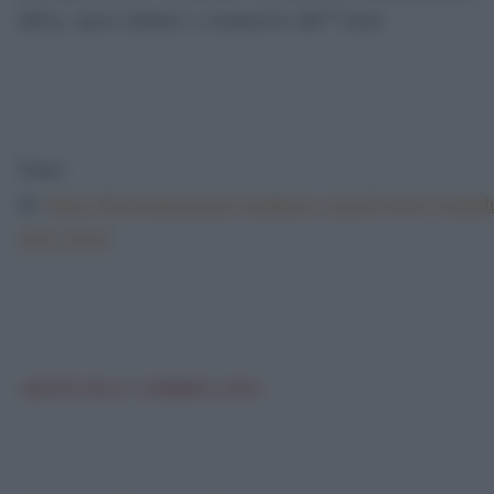
difesa, spese militari e commercio dâ€™armi.
Tratto
da:
https://byebyeunclesam.wordpress.com/2016/03/16/afgh
2001-2016/
.
ARTICOLO CORRELATO: