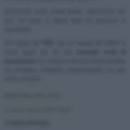
Sicuramente alcune grandi banche, sopravvissute alla
crisi solo grazie ai capitali frutto del riciclaggio di
narcodollari.
ISIS
Non ultimo lâ€™
, che sta facendo del traffico di
principali canali di
eroina afgana uno dei suoi
finanziamento
nel contesto di una terza guerra mondiale
non dichiarata, combattuta asimmetricamente con ogni
mezzo criminale.
Afghanistan 2001-2016.
La nuova guerra dellâ€™oppio
Enrico Piovesana
di
,