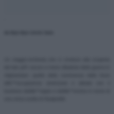
‘
da Bye Bye Uncle Sam
.
Un viaggio-inchiesta che ci conduce alla scoperta
del lato piÃ¹ oscuro e meno dibattuto della guerra in
Afghanistan: quello della connivenza delle forze
dâ€™occupazione americane e alleate con il
business dellâ€™oppio e dellâ€™eroina in nome di
una cinica scelta di
Realpolitik
.