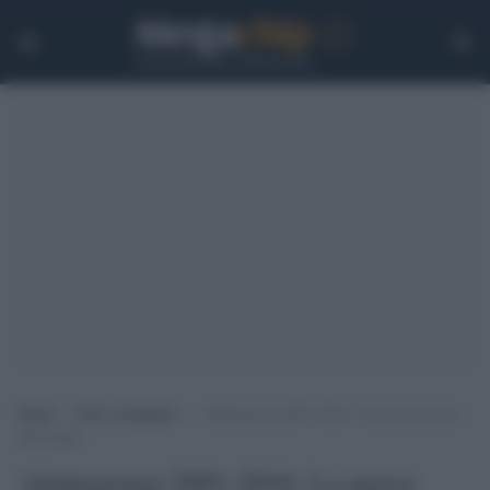
Home
>
Libri consigliati
>
‘Afghanistan 2001-2016. La nuova guerra
dell”oppio’
'Afghanistan 2001-2016. La nuova