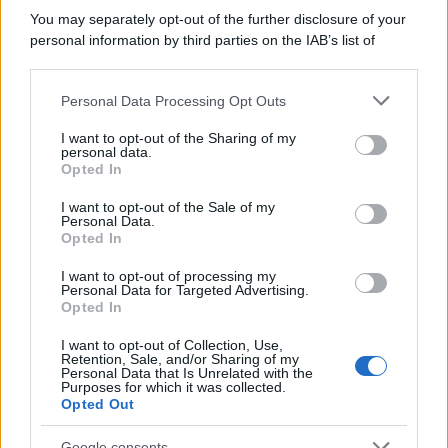
You may separately opt-out of the further disclosure of your
personal information by third parties on the IAB’s list of
Se all'Europa rimanessero tre neuroni correrebbe a far pace
downstream participants.
con la Russia
Personal Data Processing Opt Outs
This information may also be disclosed by us to third parties
on the IAB’s List of Downstream Participants that may further
I want to opt-out of the Sharing of my
disclose it to other third parties.
personal data.
Il rubinetto di Rabat
Opted In
Please note that this website/app uses one or more Google
services and may gather and store information including but
I want to opt-out of the Sale of my
Personal Data.
not limited to your visit or usage behaviour. You may click to
Opted In
grant or deny consent to Google and its third-party tags to
use your data for below specified purposes in below Google
I want to opt-out of processing my
Da Kiev a Roma, istruzioni per fabbricare un nemico interno
consent section.
Personal Data for Targeted Advertising.
Opted In
I want to opt-out of Collection, Use,
Retention, Sale, and/or Sharing of my
Personal Data that Is Unrelated with the
Purposes for which it was collected.
Opted Out
Google consents