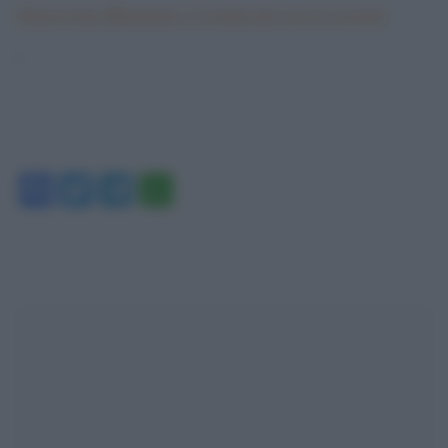
Operazione Bluemoon: l”eroina dei servizi segreti
.
‘
Facebook
Twitter
Telegram
WhatsApp