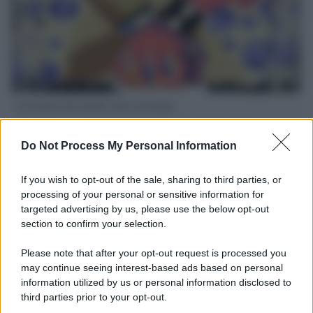
Il ritorno dei medici non vaccinati
Una lettera accorata del prof. Isidoro alla rivista "Sanità
Informazione" spiega perché non ci sono mai state basi
Do Not Process My Personal Information
scientifiche per togliere i medici non vaccinati dal lavoro
If you wish to opt-out of the sale, sharing to third parties, or
L'omicidio economico dell'Italia: ce lo chiede l'Europa
processing of your personal or sensitive information for
targeted advertising by us, please use the below opt-out
section to confirm your selection.
Please note that after your opt-out request is processed you
may continue seeing interest-based ads based on personal
L'Ucraina ha finito lo scudo
information utilized by us or personal information disclosed to
third parties prior to your opt-out.