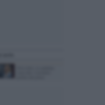
i anche
Silvia Salis, la candidata
senza idee: il prodotto
perfetto del potere