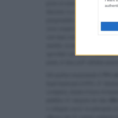
poste al centro di grandi viali ad ot
authenti
direzioni. La velocitÃ di percorre
paragonabile a quella di una metro
avere sempre la precedenza. Le fer
solo dopo aver acquistato il biglie
autobus, in modo da velocizzare la 
agevolare i portatori di handicap e
punta, le linee piÃ¹ affollate part
79% de
Gli autobus trasportando il
degli utenti pari al 90%; Ã¨ diminui
scomparsi, mentre il tasso di inqui
200 
pubblico Ã¨ integrato da oltre
e collegate con le vie principali, l
efficace che Ã¨ costato centinaia d