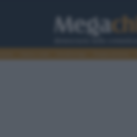
cazione
Guerra e verità
Cervelli in fuga
Fondata sul lavoro