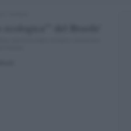
ica”” del Brasile’
e ecologica'''' del Brasile'
rna, opera di un sindaco visionario: soluzioni poco
oli funziona.