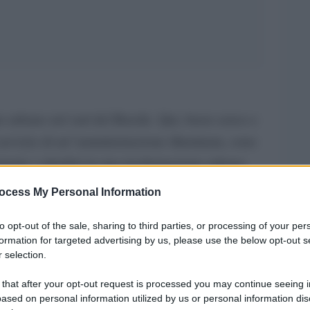
o urbano nel sud del Brasile. Qui, buon senso e
servizio di un”amministrazione illuminata, sono
amente i cittadini in una trasformazione urbana
re di urbanizzazione moderna, opera di un
ocess My Personal Information
soluzioni poco costose, semplici e ingegnose per
to opt-out of the sale, sharing to third parties, or processing of your per
i una metropoli in crescita.
formation for targeted advertising by us, please use the below opt-out s
 selection.
o mondo, e in particolare nelle loro degradate
disordinata
porto tra risorse e popolazione. La
 that after your opt-out request is processed you may continue seeing i
ased on personal information utilized by us or personal information dis
ttiva un circolo vizioso fatto di degrado umano,