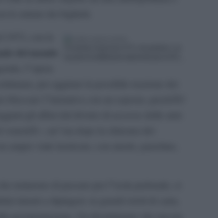
 le entrate dei biglietti.
el 1972, con la
Gli autobus trasportano il 79% dei pendolari, con
nale del mondo
un grado di soddisfazione degli utenti pari al 90%
genda, l”opera
settimana, per aggirare la possibile reazione dei
o bloccare l”iniziativa con un esposto, perchÃ©
giati gli affari dal divieto di accesso delle auto
o di venerdÃ¬, un”ora dopo la chiusura del
 un ampio viale lastricato, con aiuole, panchine,
he tentarono di passare per l”isola pedonale, si
ni intenti a dipingere su grandi rotoli di carta,
ulla pavimentazione. Un divertimento che ancora