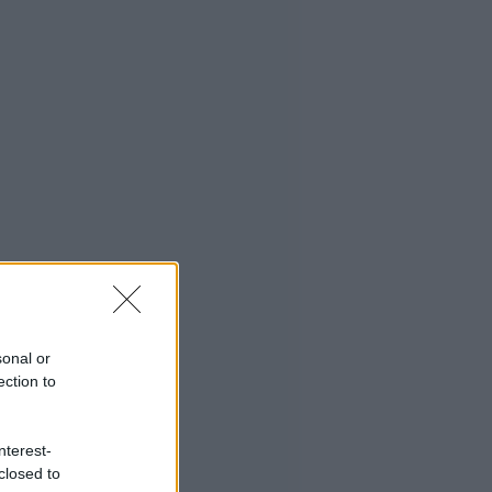
sonal or
ection to
nterest-
closed to