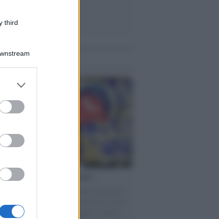
 third
Downstream
me notizie
er and store
to grant or
ed purposes
torno dei medici non vaccinati
ttera accorata del prof. Isidoro alla rivista
tà Informazione" spiega perché non ci sono
ate basi scientifiche per togliere i medici