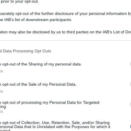
 prior to your opt-out.
soccupazione, malattie e criminalitÃ , problemi
rately opt-out of the further disclosure of your personal information by
estano insolubili. Ãˆ possibile immaginare un
he IAB’s list of downstream participants.
rso
?
tion may also be disclosed by us to third parties on the IAB’s List of 
Ulti
 that may further disclose it to other third parties.
iano affrontabili le problematiche delle
 that this website/app uses one or more Google services and may gath
democrazia, la buona amministrazione e la
l Data Processing Opt Outs
including but not limited to your visit or usage behaviour. You may click 
 to Google and its third-party tags to use your data for below specifi
o opt-out of the Sharing of my personal data.
ogle consent section.
In
capitale dello stato del ParanÃ¡ e il piÃ¹ grande
asile. Nonostante una popolazione che cresce al
o opt-out of the Sale of my Personal Data.
nni, passando dai 300.000 abitanti del 1950 ai
In
ello di benessere, sicurezza, protezione
to opt-out of processing my Personal Data for Targeted
Il ri
ing.
e stabilitÃ politica, che ne fanno un esempio non
In
Una le
e della maggior parte dei paesi industrializzati.
"Sani
o opt-out of Collection, Use, Retention, Sale, and/or Sharing
mai st
ersonal Data that Is Unrelated with the Purposes for which it
lected.