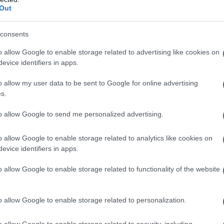
Jaime Lerner
non v
, un esperto di architettura e di
Out
lacchi, viene eletto sindaco di Curitiba, perchÃ©
L'omi
consents
 mettere d”accordo i diversi gruppi politici.
chied
o allow Google to enable storage related to advertising like cookies on
o mandato analizzando l”assetto urbanistico, i
evice identifiers in apps.
 elementi fondamentali per il buon funzionamento
o allow my user data to be sent to Google for online advertising
L'Ucr
otendo realizzare una metropolitana a causa
s.
asse comunali, ebbe l”idea geniale di
to allow Google to send me personalized advertising.
ealizzando un sistema integrato di trasporti
o allow Google to enable storage related to analytics like cookies on
zato per un altissimo livello di efficienza
Se al
evice identifiers in apps.
corre
vato dal totale congestionamento gli abitanti della
o allow Google to enable storage related to functionality of the website
ti al centro storico, le strade esistenti di
Il ru
o allow Google to enable storage related to personalization.
corridoi preferenziali per autobus
 realizzare
,
o allow Google to enable storage related to security, including