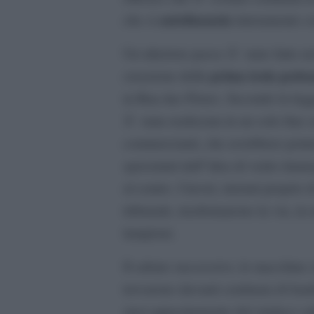
autofinanzia
che si
interamente con
Un ulteriore passo Ã¨ stato fatto n
prima isola pedo
creazione della
in Rua das Flores. Secondo la leg
Ã¨ stata realizzata in un solo fine 
commercianti, che avrebbero potut
spaventati dall”idea di veder danneg
al centro. I lavori, iniziati propri
tribunale, trasformarono la via, in
lampioni.
Il sabato successivo, le macchine c
trovarono davanti centinaia di bambi
stesi appositamente dal sindaco s