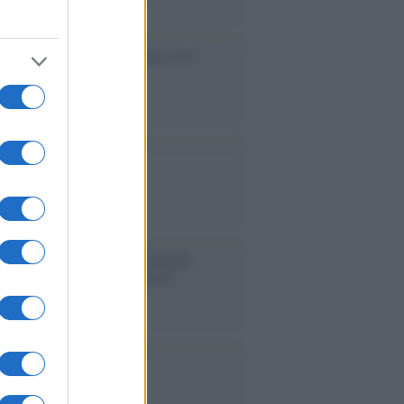
accinati dal lavoro
cidio economico dell'Italia: ce lo
e l'Europa
aina ha finito lo scudo
l'Europa rimanessero tre neuroni
rebbe a far pace con la Russia
binetto di Rabat