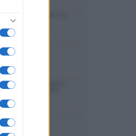
cidio economico dell'Italia: ce lo
e l'Europa
aina ha finito lo scudo
l'Europa rimanessero tre neuroni
rebbe a far pace con la Russia
binetto di Rabat