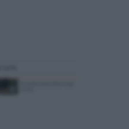
i anche
26 minuti prima della strage
di Oslo