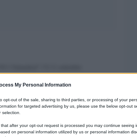
o “9/11 Unmasked” (“L’11 settembre
onsueto. Il sottotitolo (“An international review
ocess My Personal Information
i autori materiali sono stati “riuniti” in un panel
tile partire da questo panel, costituito da 23
to opt-out of the sale, sharing to third parties, or processing of your per
vorato, quasi tutti, dal 2011 ad oggi. Ma, prima
formation for targeted advertising by us, please use the below opt-out s
 selection.
deatori e organizzatori infaticabili di questo
zabeth Woodworth, che vi hanno dedicato
 that after your opt-out request is processed you may continue seeing i
ased on personal information utilized by us or personal information dis
 cominciare dal sito Internet Consensus 9/11, con