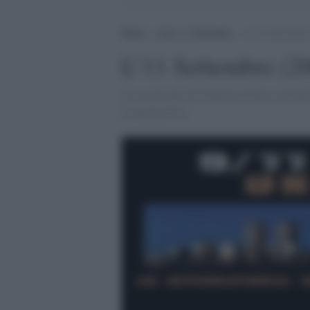
Home
>
Zero 11 Settembre
>
L’11 Settembre
L’11 Settembre (2
La recensione di Giulietto Chiesa all'ul
Consensus911.