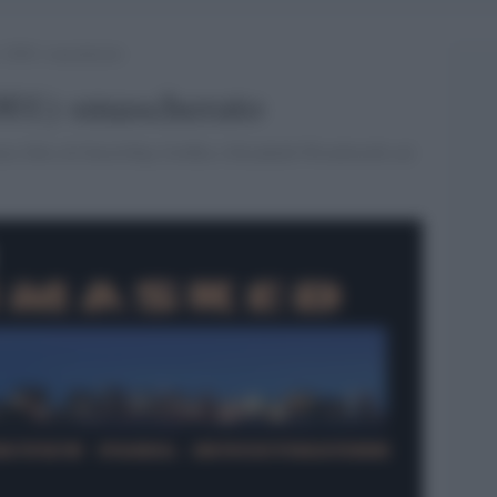
 (2001) smascherato
001) smascherato
timo libro di David Ray Griffin e Elizabeth Woodworth sul