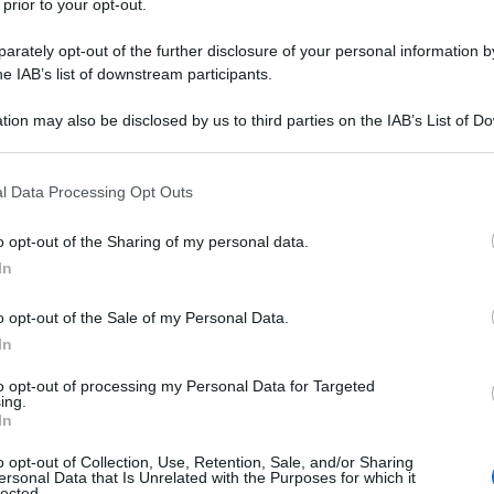
 prior to your opt-out.
del “9/11 Truth Movement”, il movimento mondiale
rately opt-out of the further disclosure of your personal information by
he IAB’s list of downstream participants.
Ulti
roverete in calce, con le loro qualifiche
tion may also be disclosed by us to third parties on the IAB’s List of 
 that may further disclose it to other third parties.
nti i nomi di sette membri onorari che hanno
 that this website/app uses one or more Google services and may gath
del Dottor Timothy E. Johnston (1930-2018), ex
l Data Processing Opt Outs
including but not limited to your visit or usage behaviour. You may click 
Columbia Britannica, che propose di usare il
 to Google and its third-party tags to use your data for below specifi
o opt-out of the Sharing of my personal data.
ogle consent section.
ndagine per ottenere il “consenso attorno alla
In
o opt-out of the Sale of my Personal Data.
piegare. Il “Metodo Delphi” è stato spesso
In
e nel campo medico, per fare in modo che una
Il ri
to opt-out of processing my Personal Data for Targeted
ing.
fettuata nella forma più limpida possibile,
Una le
In
"Sani
i ricercatori si influenzassero l’un l’altro,
mai st
o opt-out of Collection, Use, Retention, Sale, and/or Sharing
ersonal Data that Is Unrelated with the Purposes for which it
onali, o altri fattori estranei alla materia
non v
lected.