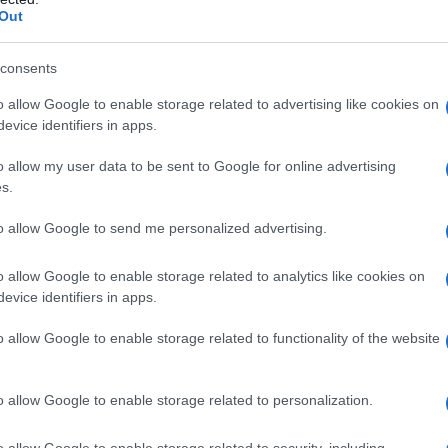
Out
ultati.
L'omi
chied
consents
 individuare i membri del panel tra quei
r essersi cimentati sui temi da dibattere — con un
o allow Google to enable storage related to advertising like cookies on
evice identifiers in apps.
sto gruppo di esperti vennero presentati (a
L'Ucr
o allow my user data to be sent to Google for online advertising
versi aspetti dubbi delle versioni ufficiali sugli
s.
nnero posti quesiti precisi, insieme alla
to allow Google to send me personalized advertising.
bile, in modo tale che essi, senza consultarsi
o giudizio. L’obiettivo era quello di concludere
Se al
o allow Google to enable storage related to analytics like cookies on
corre
ente consenso (e con quale grado) per definire
evice identifiers in apps.
ficiali.
o allow Google to enable storage related to functionality of the website
ono nove[2]. Il sito
www.consensus911.com
Il ru
o allow Google to enable storage related to personalization.
dopo anno e, di questo lavoro collettivo esistono
se, francese, tedesco, italiano, spagnolo.
o allow Google to enable storage related to security, including