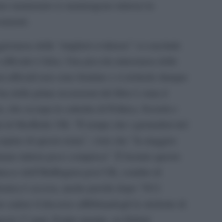
nno mantenuto (e mantengono tuttora) la
ocumenti.
ggioranza delle “migliori evidenze” si conclude
 ufficiale è falsa. Una piccola minoranza delle
i ufficiali non sono fondate e si richiede dunque
a delle prime recensioni del libro è stata d
, che occupa la cattedra di Politica, Società e
à di Sheffield, UK: “È tempo che i giornalisti del
cupino di questo tema”, visto che “la maggior
rimane tuttora poco compresa”. È bastato questo
ttacco dell’Huffington post UK, condito di
lemica è accesa, anche perché dopo “9/11
 cadere il discorso affibbiandogli le etichette di
esti 17 anni. Il tutto mentre, su Global