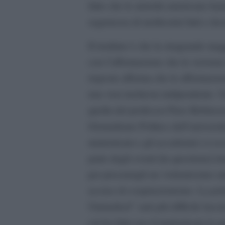
fatto che le autorità americane ha
segretezza di moltissimi fatti e d
Il risultato è che la stragrande ma
con l’affermazione che la versione
risposte afferma che le affermazion
una vera inchiesta indipendente. Un
quella del professor Piers Robinson
Giornalismo Politico dell’universit
mainstream e gli accademici si oc
parte degli eventi [in questione] 
per procurargli un violentissimo a
accuse di cospirazionismo. La po
Unmasked” sarà più difficile lasciar
cui ha fatto uso il mainstream in qu