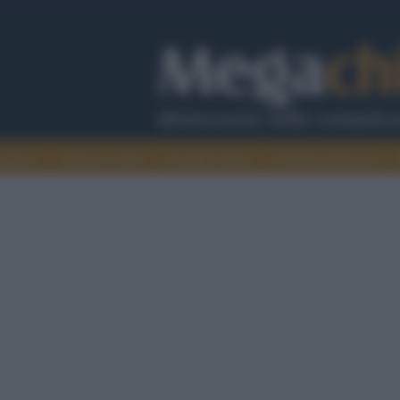
cazione
Guerra e verità
Cervelli in fuga
Fondata sul lavoro