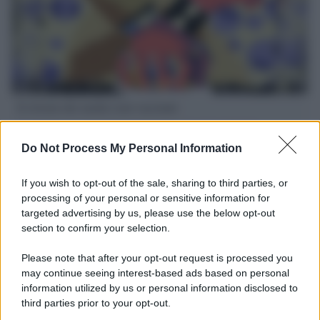
Il ritorno dei medici non vaccinati
Una lettera accorata del prof. Isidoro alla rivista "Sanità
Informazione" spiega perché non ci sono mai state basi
Do Not Process My Personal Information
scientifiche per togliere i medici non vaccinati dal lavoro
If you wish to opt-out of the sale, sharing to third parties, or
L'omicidio economico dell'Italia: ce lo chiede l'Europa
processing of your personal or sensitive information for
targeted advertising by us, please use the below opt-out
section to confirm your selection.
Please note that after your opt-out request is processed you
may continue seeing interest-based ads based on personal
L'Ucraina ha finito lo scudo
information utilized by us or personal information disclosed to
third parties prior to your opt-out.