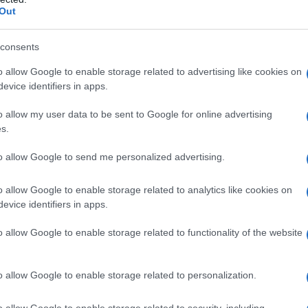
, Big Pharma, Big Banks, Big Media, Arms
Out
assano sotto il nome di
‘Deep State’
.
*
L'omi
chied
consents
 neghi l’esistenza e i poteri di questi apparati con la parola
o allow Google to enable storage related to advertising like cookies on
 una pagina del NYTimes, del Washington Post o sentito di P2 e
evice identifiers in apps.
tino)
L'Ucr
o allow my user data to be sent to Google for online advertising
s.
ano mai per rispetto della legge, non siamo
to allow Google to send me personalized advertising.
sopraccitati attacchi è ovvio (e noto): questo
e forse anche mentalmente instabile, ma così
Se al
o allow Google to enable storage related to analytics like cookies on
corre
a devastato la sacra tradizione di almeno 70
evice identifiers in apps.
e, dove le politiche reali furono sempre
o allow Google to enable storage related to functionality of the website
adow Government’
e
‘Deep State’
, fino alla
Il ru
ump va quindi abbattuto.
o allow Google to enable storage related to personalization.
fesso di ciò che appare. O forse è meglio
o allow Google to enable storage related to security, including