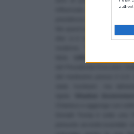
dire: si è circondato di alcuni 
authenti
moderna. Trump ha quindi c
titolo:
13818 –
82 FR 60
del
Presidential Executive Ord
del medesimo presso il
U.S. 
stata ‘nucleare’, ma talme
ripeto
‘Shadow Government
Chiarisco e aggiungo con ordin
Donald Trump è sotto una ‘Dr
presunto accordo-scandalo co
coinvolge anche la sua fami
dell’implacabile ex direttore 
di grave instabilità men
documentate dall’esplosivo be