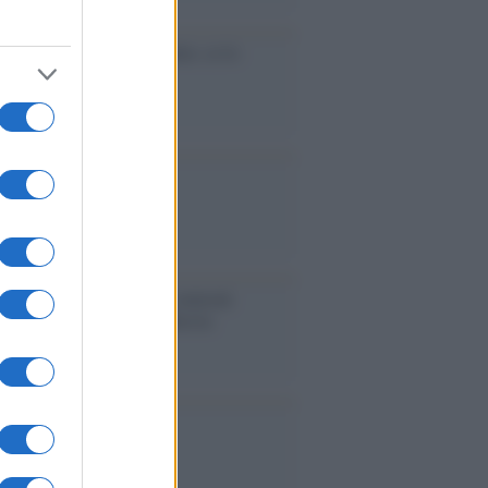
cidio economico dell'Italia: ce lo
e l'Europa
aina ha finito lo scudo
l'Europa rimanessero tre neuroni
rebbe a far pace con la Russia
binetto di Rabat