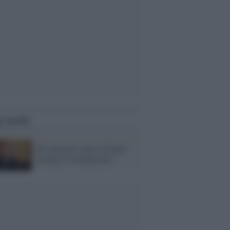
i anche
Gli attacchi contro Donald
Trump si moltiplicano