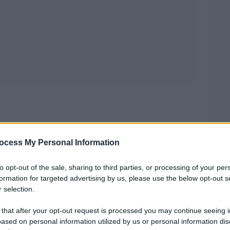
ocess My Personal Information
to opt-out of the sale, sharing to third parties, or processing of your per
formation for targeted advertising by us, please use the below opt-out s
 che si auto-censurino per salvarsi il sedere,
 selection.
 che due notizie bomba sul Presidente della
 that after your opt-out request is processed you may continue seeing i
 e accessibili a tutti, possano lo stesso per
ased on personal information utilized by us or personal information dis