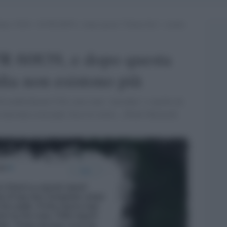
opo 13818 – 82 FR 60839, e dopo questa ”Ultima Ora”, i media
R 60839, e dopo questa
edia non esistono più
l'establishment USA sono state ‘suicidate’ e sepolte da
sincronia scioccanti. Ecco le storie... [Paolo Barnard]