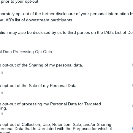
 prior to your opt-out.
re nel nulla sui maggiori media occidentali,
nti, forse avete letto in fretta: nei Pentagon
rately opt-out of the further disclosure of your personal information by
he IAB’s list of downstream participants.
-Contras, nell’Iraq-gate, i fatti erano occulti.
Ulti
i,
no, sono pubblici e accessibili da una
tion may also be disclosed by us to third parties on the IAB’s List of 
 that may further disclose it to other third parties.
omo più potente del pianeta
, eppure sono
 that this website/app uses one or more Google services and may gath
 tutti i grandi media con un accordo e con una
l Data Processing Opt Outs
including but not limited to your visit or usage behaviour. You may click 
o mi devo arrendere ai ‘complottisti’ e dire: i
 to Google and its third-party tags to use your data for below specifi
o opt-out of the Sharing of my personal data.
ogle consent section.
In
o opt-out of the Sale of my Personal Data.
sotto attacco da parte di due
Stati ombra
ben
In
 americano (e di ogni altro Stato): cioè il
Il ri
to opt-out of processing my Personal Data for Targeted
egreti da una parte – che comprendono CIA,
ing.
Una le
In
to il nome di
‘Shadow Government’
; e le
"Sani
mai st
o opt-out of Collection, Use, Retention, Sale, and/or Sharing
oro lobbysti che foraggiano il Congresso,
ersonal Data that Is Unrelated with the Purposes for which it
non v
lected.