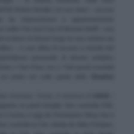
li ai danni di donne lungo la sua carriera sia
tico – e una sfilza di accuse a membri del
rio/abuso personale di denaro pubblico
ke o Tom Price, ecc.). Tutti questi scandali
ui poteri e/o sulle spiate dello
‘Shadow
lire chiunque. Trump, in assenza di
13818 –
gante coi piedi d’argilla. Non controlla l’FBI,
mico Comey e oggi da Christopher Wray che a
 Non controlla la CIA, diretta da Mike Pompeo,
lla la CIA. Non controlla la NSA diretta
s, che a sua volta non controlla la NSA. Non
GA, che gioca un ruolo centrale in tutte le
za in America. Questo per quanto riguarda