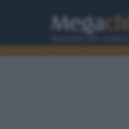
cazione
Guerra e verità
Cervelli in fuga
Fondata sul lavoro