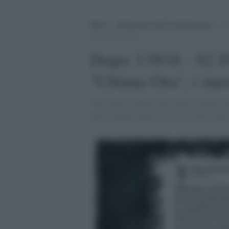
Home
>
Democrazia nella comunicazione
>
D
non esistono più
Dopo 13818 - 82 F
''Ultima Ora'', i m
Due notizie bomba sulla guerra interna al
tutti i grandi media con un accordo e una 