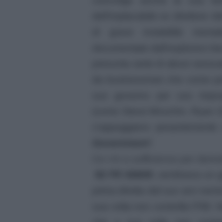
presunta serie di abusi sessua
da businessman che come poli
suo governo per uso improp
(come Steve Mnuchin, Ryan Zin
s’appoggiano pesantemente s
Government’
.
Ce n’è a sufficienza per demo
82 FR 60839
, sembrava un gi
prima diretta dal suo arci ne
sua volta non controlla l’FBI.
che a sua volta non contro
dall’Ammiraglio Michael Roger
ha nessuna influenza sulla N
inchieste di massima sicurez