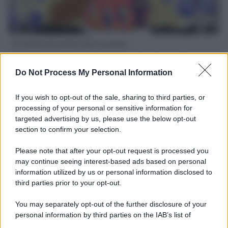
Il ritorno dei medici non vaccinati
Una lettera accorata del prof. Isidoro alla rivista "Sanità
Informazione" spiega perché non ci sono mai state basi
Do Not Process My Personal Information
scientifiche per togliere i medici non vaccinati dal lavoro
If you wish to opt-out of the sale, sharing to third parties, or
L'omicidio economico dell'Italia: ce lo chiede l'Europa
processing of your personal or sensitive information for
targeted advertising by us, please use the below opt-out
section to confirm your selection.
Please note that after your opt-out request is processed you
may continue seeing interest-based ads based on personal
L'Ucraina ha finito lo scudo
information utilized by us or personal information disclosed to
third parties prior to your opt-out.
You may separately opt-out of the further disclosure of your
personal information by third parties on the IAB’s list of
Se all'Europa rimanessero tre neuroni correrebbe a far pace
downstream participants.