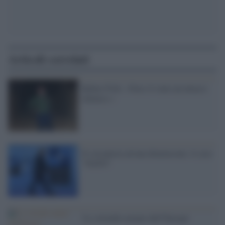
Articoli correlati
Robert Fisk: «Non c'è stato un attacco
chimico.»
Il sovranista ad una dimensione: il caso
"NATO"
'Le colombe armate dell''Europa'