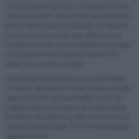
visto che il presunto gas a cui si è sostenuto fosse stato
esposto è incurabile e letale al 100%. Dopo quella bella
prova di improvvisazione e cialtroneria, si è ripetuta la
scena questa volta muovendo intere flotte, concitati
Consigli di Sicurezza, giorni del giudizio e gli Avengers
che a proposito escono con il nuovo episodio nelle
migliori sale il prossimo 25 Aprile.
L’ora più buia è quindi quella in cui sta sprofondando
l’Occidente, una gloriosa civiltà che sembra aver le idee
sempre più confuse, che mena fendenti a vuoto, che
scambia la realtà per il cinema come neanche l’ultimo
dei Veltroni, che combatte coi selfie ed i tweet e non si
raccapezza più in un mondo che gli sta inesorabilmente
sfuggendo di mano.