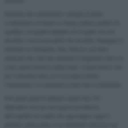
delusione.
Delusione dei commentatori e pioggia di penne
occidentaliste avvelenate su Trump, pallone gonfiato da
sgonfiare con pennini appuntiti che fa quello che non
dovrebbe e non fa mai quello che dovrebbe. Immagino le
telefonate tra Netanyahu, May, Macron e gli amici
americani che vedevano sgonfiarsi il trappolone messo in
scena, anche stavolta è andata male. L’impressione è che,
per l’ennesima volta, noi si sia sopravvalutata
l’intelligenza e la sofisticatezza delle élite occidentaliste.
Solo pochi giorni fa abbiamo espulso ben 150
diplomatici russi per una ragazza poi dimessa
dall’ospedale ed il padre che oggi mangia, legge il
giornale e piano piano si sta rimettendo chissà da cosa