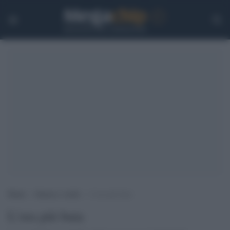
Home
>
Guerra e verità
>
L’ora più buia
L'ora più buia