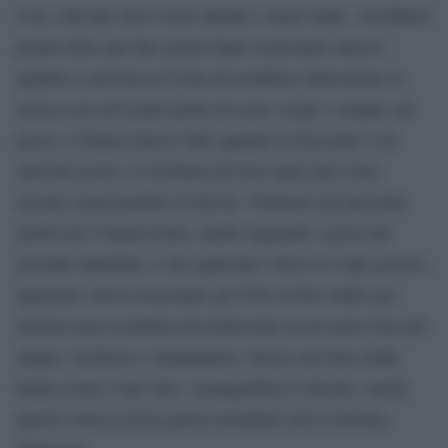
Così, alla fine deve esser andata e meno male. Avrebbero
potuto farlo già due giorni dopo il presunto attacco
quando è arrivata la Cook ed avrebbero dimostrato la
stessa cosa ed in più anche di esser svegli e sempre sul
pezzo. L’hanno invece fatto quando la faccenda s’era
intricata assai e si rischiava di non saper più come
uscirne senza perdere la faccia. Vedremo nei prossimi
giorni ma l’impressione, anche leggendo i pezzi dei
giornali mattutini, è che qualcuno voleva il colpo grosso,
qualcuno voleva trascinare gli USA al first strike per
iniziare una escalation da manovrare in un senso ben più
ampio, rischioso e drammatico. Invece del first strike
hanno avuto l’one shot, Armageddon è rinviato, anche
questa volta la terza guerra mondiale non è iniziata,