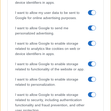
device identifiers in apps.
I want to allow my user data to be sent to
Google for online advertising purposes.
Syndication
Culture
I want to allow Google to send me
Salute
Globalist
personalized advertising.
Megachip
Globalscience
I want to allow Google to enable storage
related to analytics like cookies on web or
GiULia
Globalsport
device identifiers in apps.
Prima Pagina
I want to allow Google to enable storage
related to functionality of the website or app.
Giornale dello
Facebook
I want to allow Google to enable storage
related to personalization.
Spettacolo
Twitter
I want to allow Google to enable storage
Wondernet
related to security, including authentication
Cookie Policy
functionality and fraud prevention, and other
Giuliana Sgrena
user protection.