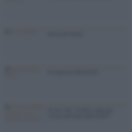
We are the World
Il crepuscolo della NATO
'Il sen. Cotti: ''Il M5S si batte per
l''uscita dell''Italia dalla NATO'''