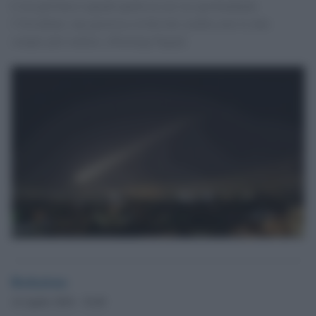
L’ora più buia è quindi quella in cui sta sprofondando
l’Occidente, una gloriosa civiltà che sembra aver le idee
sempre più confuse. [Pierluigi Fagan]
Redazione
14 Aprile 2018 - 10.40