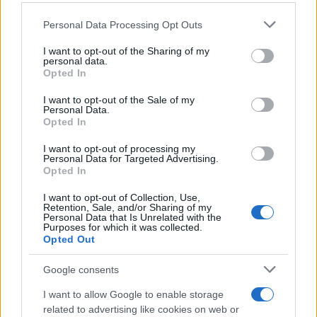
con la Russia
Personal Data Processing Opt Outs
This information may also be disclosed by us to third parties
on the IAB’s List of Downstream Participants that may further
I want to opt-out of the Sharing of my
disclose it to other third parties.
personal data.
Il rubinetto di Rabat
Opted In
Please note that this website/app uses one or more Google
services and may gather and store information including but
I want to opt-out of the Sale of my
Personal Data.
not limited to your visit or usage behaviour. You may click to
Opted In
grant or deny consent to Google and its third-party tags to
use your data for below specified purposes in below Google
I want to opt-out of processing my
Da Kiev a Roma, istruzioni per fabbricare un nemico interno
consent section.
Personal Data for Targeted Advertising.
Opted In
I want to opt-out of Collection, Use,
Retention, Sale, and/or Sharing of my
Personal Data that Is Unrelated with the
Purposes for which it was collected.
Opted Out
Google consents
I want to allow Google to enable storage
related to advertising like cookies on web or