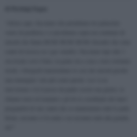
di Pierluigi Fagan
“Allora capo, facciamo che prendiamo tre palazzine
vuote di periferia e ci picchiamo sopra un centinaio di
missili che fanno BUM! BUM! BUM! dicendo che sono
centri di ricerca su i gas venefici. Facciamo tipo alle 3
ora locale così è buio, la gente sta a casa e non corriamo
rischi, i fotografi immortalano le scie dei missili perché
una immagine vale più cento parole. Lei va in
televisione e fa il pezzo da padre severo ma giusto, io
chiamo russi ed iraniani e gli do le coordinate dei lanci
pregandoli di star calmi che se manteniamo tutti le palle
ferme, nessuno si fa male e ne usciamo tutti alla grande,
ok?”