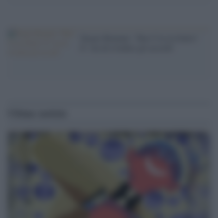
'Sergio Romano: ''Basi Usa in Italia?
Ãˆ ora di rivedere gli accordi'
Ultime notizie