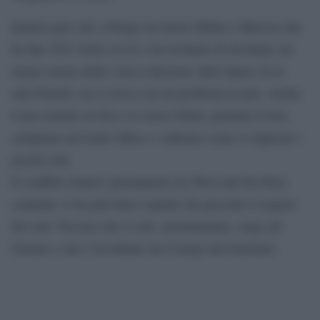
Intanto pare che a Parigi sia morto Haftar e Macron che
ha due TGV fermi su tre e ha rischiato di diventare un
meme eterno della vasta collezione delle figure di m.
stile Powell, ora si trova con un problema in più. Anche
il neo rieletto al Sisi e lo stesso Putin, perdono il loro
campione nel teatro libico e vedremo come si riaprono i
giochi colà.
Il conflitto titanico permanente tra West and the Rest,
continua. L’ora più buia è quella che precede il sorgere
del sole. Peccato che il sole, notoriamente, sorge ad
Oriente e che l’Occidente sia il luogo del tramonto.