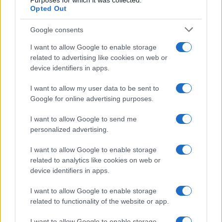
Purposes for which it was collected.
Opted Out
Google consents
I want to allow Google to enable storage
related to advertising like cookies on web or
device identifiers in apps.
I want to allow my user data to be sent to
Google for online advertising purposes.
Syndication
Culture
I want to allow Google to send me
Salute
Globalist
personalized advertising.
Megachip
Globalscience
I want to allow Google to enable storage
related to analytics like cookies on web or
GiULia
Globalsport
device identifiers in apps.
Prima Pagina
I want to allow Google to enable storage
related to functionality of the website or app.
I want to allow Google to enable storage