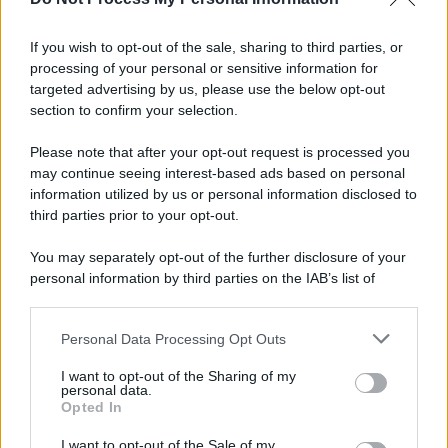
scientifiche per togliere i medici non vaccinati dal lavoro
If you wish to opt-out of the sale, sharing to third parties, or
L'omicidio economico dell'Italia: ce lo chiede l'Europa
processing of your personal or sensitive information for
targeted advertising by us, please use the below opt-out
section to confirm your selection.
Please note that after your opt-out request is processed you
may continue seeing interest-based ads based on personal
L'Ucraina ha finito lo scudo
information utilized by us or personal information disclosed to
third parties prior to your opt-out.
You may separately opt-out of the further disclosure of your
personal information by third parties on the IAB’s list of
Se all'Europa rimanessero tre neuroni correrebbe a far pace
downstream participants.
con la Russia
Personal Data Processing Opt Outs
This information may also be disclosed by us to third parties
on the IAB’s List of Downstream Participants that may further
I want to opt-out of the Sharing of my
disclose it to other third parties.
personal data.
Il rubinetto di Rabat
Opted In
Please note that this website/app uses one or more Google
services and may gather and store information including but
I want to opt-out of the Sale of my