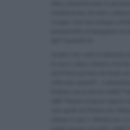
allora, potremmo porre la question
ristrutturazione che miri a collega
esempio. Solo una strategia a livel
permetterebbe di immaginare un alt
dâ€™austeritÃ â€.
Avendo visto come le istituzioni e
di cieca e ottusa violenza, il tavolo
atti di buon governo che Syriza av
soffocante austeritÃ , ci permetti
Podemos possa riuscire nellâ€™imp
allâ€™interno di questo angusto n
sono quelle dei Padroni che abbaia
chinano il capo e obbediscono. Lo 
gettare una luce di veritÃ nellâ€