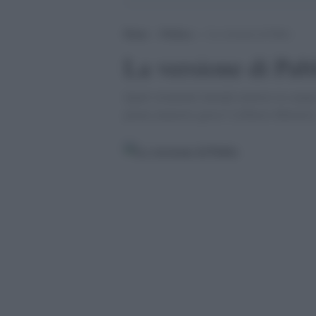
Home
>
Politica
>
La versione di Pablo
La versione di Pab
Quali strumenti intende mettere in campo 
primo ministro greco? [Alberto Melotto]