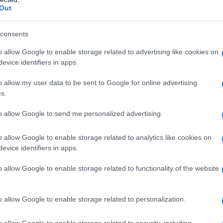
Out
to nominare espressioni come â€œfronte
L'omi
o dâ€™invernoâ€. In questo senso il suo
chied
consents
e, perchÃ© riesce a far presa con facilitÃ su
o allow Google to enable storage related to advertising like cookies on
erosi scandali che hanno colpito il Partito
evice identifiers in apps.
 ma risponde comunque ad unâ€™esigenza di lotta
L'Ucr
o allow my user data to be sent to Google for online advertising
ro i detentori delle leve del potere economico-
s.
to allow Google to send me personalized advertising.
ato le tappe, ridotto i tempi dellâ€™ascesa al
Se al
o allow Google to enable storage related to analytics like cookies on
corre
 lo stesso Tsipras, che impiegÃ² una quindicina
evice identifiers in apps.
l fardello del governo del popolo greco. Certo,
o allow Google to enable storage related to functionality of the website
ni politiche, previste per il tardo autunno, non Ã¨
Il ru
o una sorta di clone dello stesso Podemos,
o allow Google to enable storage related to personalization.
 consensi e genera confusione
o allow Google to enable storage related to security, including