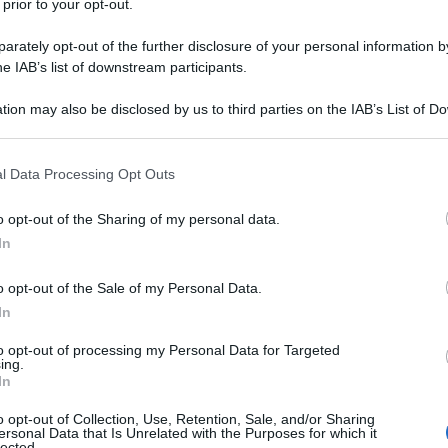
 prior to your opt-out.
ee una delle prossime vittime, giÃ inquadrata nel
rately opt-out of the further disclosure of your personal information by
s, segretario generale del partito politico
he IAB’s list of downstream participants.
pinione sui recenti accadimenti e sui possibili
Ulti
tion may also be disclosed by us to third parties on the IAB’s List of 
olo apparso su Le Monde Diplomatique e su New
 that may further disclose it to other third parties.
 that this website/app uses one or more Google services and may gath
l Data Processing Opt Outs
including but not limited to your visit or usage behaviour. You may click 
politico di indubbio livello, capace di portare, in
 to Google and its third-party tags to use your data for below specifi
o opt-out of the Sharing of my personal data.
ogle consent section.
ere significativi risultati, come la vittoria nelle
In
Madrid e Barcellona. Insegnante universitario a
o opt-out of the Sale of my Personal Data.
 avido lettore dellâ€™opera omnia di Antonio
In
e ricorrono spesso i concetti di â€œsentire
Il ri
to opt-out of processing my Personal Data for Targeted
aleâ€.
ing.
Una le
In
"Sani
Ã di utilizzare un linguaggio nuovo, piÃ¹
mai st
o opt-out of Collection, Use, Retention, Sale, and/or Sharing
ersonal Data that Is Unrelated with the Purposes for which it
 nella propria orbita una larga parte della
non v
lected.