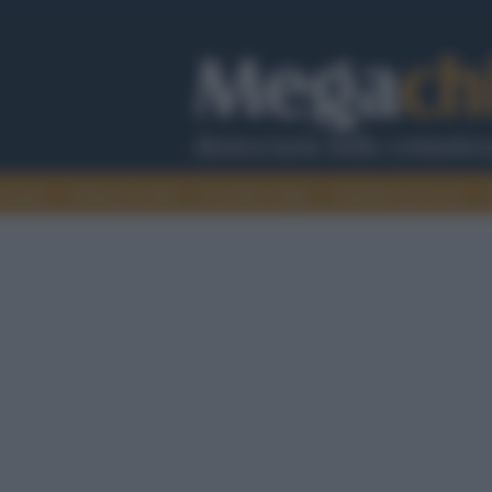
cazione
Guerra e verità
Cervelli in fuga
Fondata sul lavoro