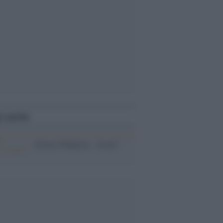
i anche
Syriza, Podemos... E noi?