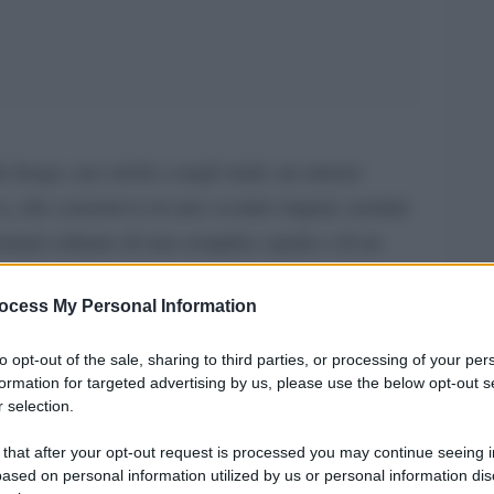
 luogo, nei circhi e negli stadi, un ameno
, che consisteva in uno scontro impari, uomini
, armati soltanto di una semplice spada e di un
ocess My Personal Information
 ancora scossa dal drammatico esito delle
to opt-out of the sale, sharing to third parties, or processing of your per
reco Alexis Tsipras e lâ€™Unione Europea. A
formation for targeted advertising by us, please use the below opt-out s
 di origine greca? SÃ¬, come lo Ã¨ la parola
 selection.
 non esisteva il concetto di copyright,
 that after your opt-out request is processed you may continue seeing i
roverebbe in una sÃ¬ grave situazione.
ased on personal information utilized by us or personal information dis