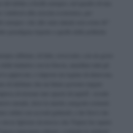
e del debito a livello europeo, nel quadro di una
re i rimborsi alla crescita economica, per
lo europeo- che allo stato attuale non esiste â€“
ro paradigma rispetto a quello delle politiche
uropee abbiano, di fatto, rovesciato, con un gesto
 delle trattative con la Grecia, annullato tutti gli
eva approvato, e imposto un regime di rinnovata,
amo di dubitare che un futuro governo targato
resa di ricreare uno spazio di equitÃ sociale
uovo mondo, dove le uniche categorie esistenti
no ordini con accenti gutturali, e dei Servi che
stesso Iglesias riconosce che Tsipras ha saputo
™opaco panorama odierno, svelando le stridenti