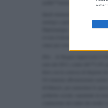
nellâ€™elettorato.
authenti
Quali strumenti intende mettere in 
analogo a quello del primo minis
Diplomatique, egli ragiona basand
ovvero il diverso peso specifico de
citare per esteso:
â€œ …la Spagna rappresenta il 10,6
euro del 2013, contro lâ€™1,9% p
ferro con la certezza di disporre d
Ovviamente affronteremmo anche la 
di bilancio, per aumentare le spese
politiche sociali, soprattutto in te
contrazione dei salari che erode i 