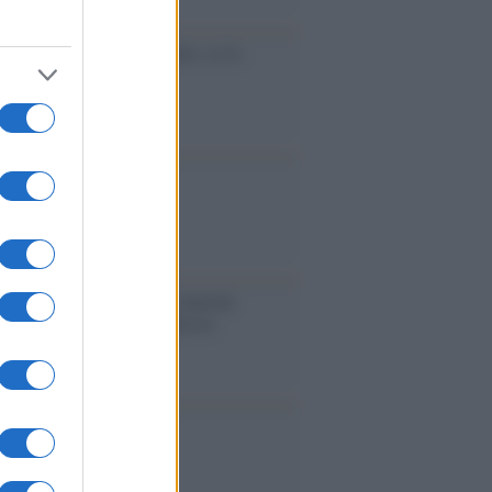
cidio economico dell'Italia: ce lo
e l'Europa
aina ha finito lo scudo
l'Europa rimanessero tre neuroni
rebbe a far pace con la Russia
binetto di Rabat