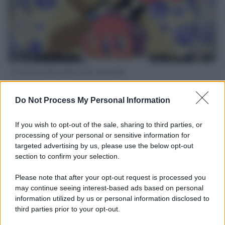
Il ritorno dei medici non vaccinati
Una lettera accorata del prof. Isidoro alla rivista "Sanità
Informazione" spiega perché non ci sono mai state basi
Do Not Process My Personal Information
scientifiche per togliere i medici non vaccinati dal lavoro
If you wish to opt-out of the sale, sharing to third parties, or
L'omicidio economico dell'Italia: ce lo chiede l'Europa
processing of your personal or sensitive information for
targeted advertising by us, please use the below opt-out
section to confirm your selection.
Please note that after your opt-out request is processed you
may continue seeing interest-based ads based on personal
L'Ucraina ha finito lo scudo
information utilized by us or personal information disclosed to
third parties prior to your opt-out.