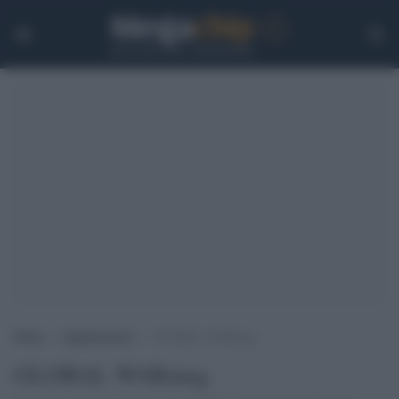
Home
>
Appuntamenti
>
GLOBAL WARning
GLOBAL WARning