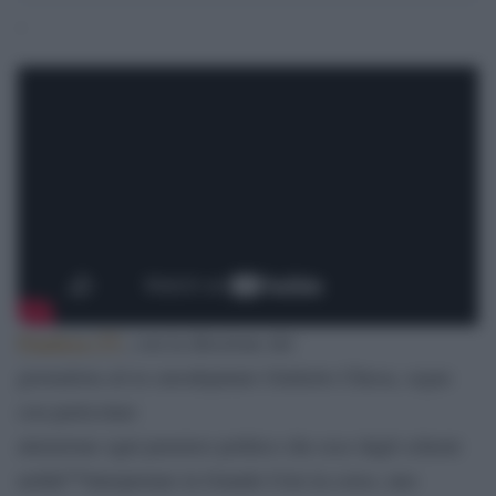
‘
Pandora TV
, con la direzione del
giornalista ed ex eurodeputato Giulietto Chiesa, segue
con particolare
attenzione ogni pensiero politico che esce dagli schemi
nellâ€™interpretare la Grande Crisi in corso, uno