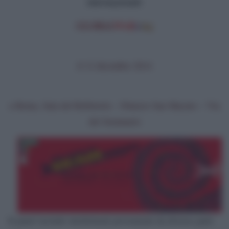
internazionale
GLOBAL
WAR
n
ing
il 12 dicembre 2014
a Roma, Sala del Refettorio – Palazzo San Macuto – Via
del Seminario
Il panel include intellettuali provenienti da diverse parti