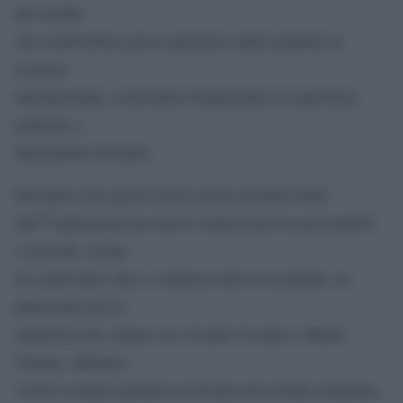
del mondo
che condividono preoccupazioni simili riguardo lo
scenario
internazionale, nonostante background ed esperienze
politiche e
intellettuali dissimili.
Pensiamo che questo lavoro possa divenire fonte
dâ€™ispirazione per nuove connessioni tra personalitÃ
e network, al fine
di condividere idee e soluzioni alla crisi globale, in
particolare per le
situazioni che stanno ora vivendo Ucraina e Medio
Oriente; abbiamo
visioni comuni riguardo al declino del mondo unipolare,