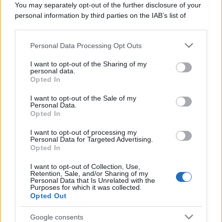
You may separately opt-out of the further disclosure of your
personal information by third parties on the IAB’s list of
Se all'Europa rimanessero tre neuroni correrebbe a far pace
downstream participants.
con la Russia
Personal Data Processing Opt Outs
This information may also be disclosed by us to third parties
on the IAB’s List of Downstream Participants that may further
I want to opt-out of the Sharing of my
disclose it to other third parties.
personal data.
Il rubinetto di Rabat
Opted In
Please note that this website/app uses one or more Google
services and may gather and store information including but
I want to opt-out of the Sale of my
Personal Data.
not limited to your visit or usage behaviour. You may click to
Opted In
grant or deny consent to Google and its third-party tags to
use your data for below specified purposes in below Google
I want to opt-out of processing my
Da Kiev a Roma, istruzioni per fabbricare un nemico interno
consent section.
Personal Data for Targeted Advertising.
Opted In
I want to opt-out of Collection, Use,
Retention, Sale, and/or Sharing of my
Personal Data that Is Unrelated with the
Purposes for which it was collected.
Opted Out
Google consents