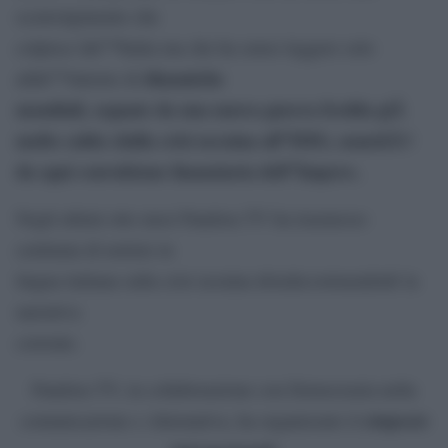
sconvolgimento che
colpisce lâ€™Italia ma che ha senso leggere solo
dinamiche
allâ€™interno di
mondiali, segnate da una nuova guerra fredda giÃ
molto calda (dalla crisi ucraina all”ISIS), nonchÃ©
da ogni convulsione finanziaria dell”Impero.
.
Negli ultimi otto mesi Pandora TV ha trasmesso
centinaia di notizie in
lingua italiana sulla crisi ucraina â€œdecostruendoâ€ la
narrativa
corrente.
Pandora TV, in collaborazione con Democrazia nella
simposio
comunicazione e Alternativa, ha organizzato il