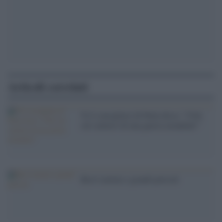
Articoli correlati
'E il consigliere di Putin disse: ''USA
sul sentiero di una guerra mondiale'''
Brevi notizie e grandi pericoli