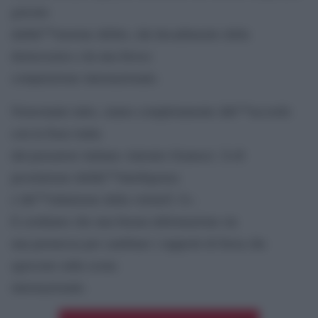
gravato
dallâ€™enorme debito, dal decadimento della
democrazia e da una feroce
competizione internazionale.
Nonostante tutto, siamo completamente dâ€™accordo
con la frase tratta
dal pensatore italiano Antonio Gramsci: Â«Il
pessimismo dellâ€™intelligenza
e lâ€™ottimismo della volontÃ Â».
E crediamo che una buona informazione sia
una premessa per cambiare i rapporti di forza che
agiscono sulla scena
internazionale.