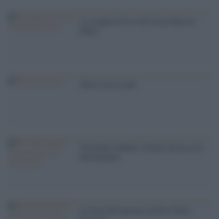
'La trappola d''oro del Gran Maestro
Putin'
Oltre La La Land
Novembre indiano. Notizie da un sesto
dell'umanità
La forza del pensiero di Pier Paolo