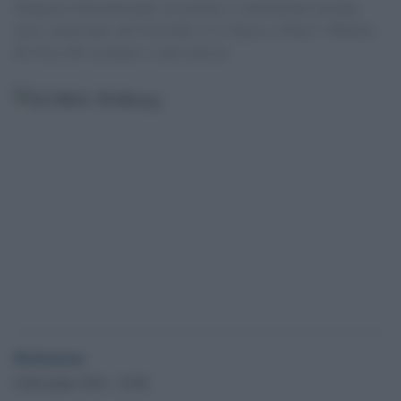
Simposio internazionale con politici e intellettuali europei,
russi, americani, da P. Escobar e G. Chiesa, a Paul C. Roberts,
M. Foa a M. Leontyev, e altri ancora
Redazione
6 Dicembre 2014 - 23.00