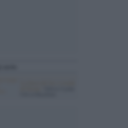
i anche
'La Guerra del Gas si estende
all''Europa' /
Fallisce il golpe
USA in Macedonia