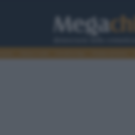
cazione
Guerra e verità
Cervelli in fuga
Fondata sul lavoro