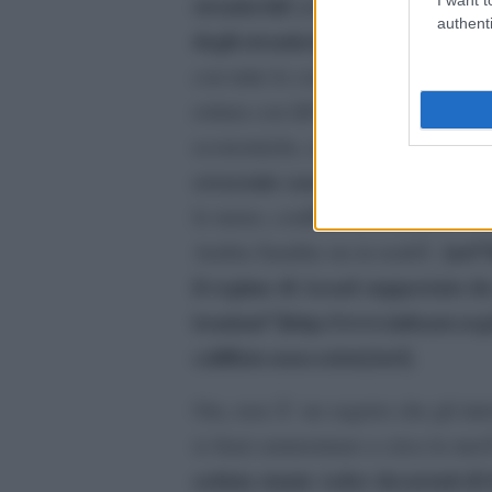
stranieriâ€ a Kiev”]http://temi.
authenti
degli-stranieri/67527[/url]
– che p
con tutte le conseguenze del caso 
rottura con lâ€™Europa, possibili 
economiche, ecc.). E, molto piÃ¹ 
crescente caos â€œpilotatoâ€ in
lo meno, conflitto al cosiddetto ca
[url”
Arabia Saudita sta in realtÃ
il regime di Assad supportato da
iraniani”]http://www.infoaut.org/
califfato-non-esiste[/url]
.
Ora, non Ã¨ un segreto che gli intr
(e Iran) ammontano a circa la met
seduta stante veder decurtati di 