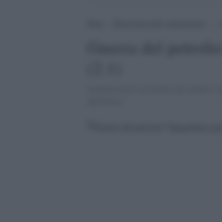
Home
>
Democrazia nella comunicazione
>
G
Guerra del petroli
(2.1)
Interpretazioni sul mondo che cambia: sce
[Raf Kurz]