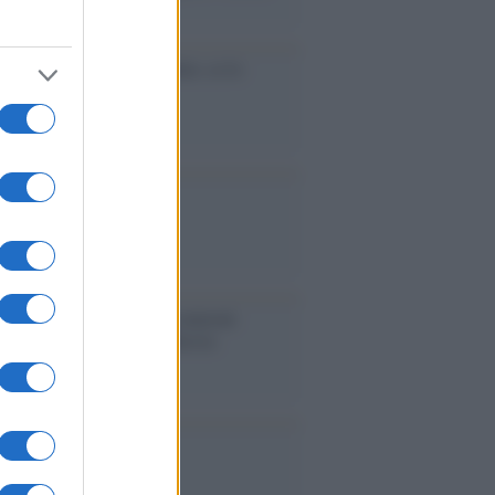
accinati dal lavoro
cidio economico dell'Italia: ce lo
e l'Europa
aina ha finito lo scudo
l'Europa rimanessero tre neuroni
rebbe a far pace con la Russia
binetto di Rabat