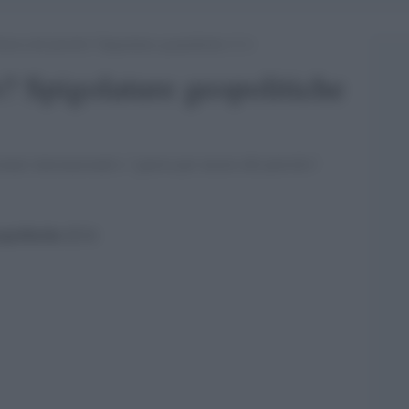
uerra del petrolio? Spigolature geopolitiche (2.1)
o? Spigolature geopolitiche
nari internazionali e "guerra per mezzo del petrolio".