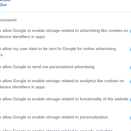
lâ€™economia mondiale con lâ€™acuita
non v
Out
sfondo che rende possibile quanto sta
L'omi
, ma gli strani meccanismi di trasmissione
consents
chied
ati altrove.
o allow Google to enable storage related to advertising like cookies on
evice identifiers in apps.
Ã¹ precisamente: Ã¨ allâ€™opera un accordo [1]
o allow my user data to be sent to Google for online advertising
L'Ucr
ta in primis contro la Russia, in subordine
s.
Thomas Friedman
e di lettura, giÃ a ottobre
to allow Google to send me personalized advertising.
www.nytimes.com/2014/10/15/opinion/thomas-
opinion&_r=0[/url]
che siamo di fronte ad una
o allow Google to enable storage related to analytics like cookies on
Se al
evice identifiers in apps.
o del petrolioâ€
. [2]
corre
o allow Google to enable storage related to functionality of the website
Il â€œcontenziosoâ€ ucraino fatto
tutti.
ro Mosc
a e che dallo scorso febbraio vede
Il ru
o allow Google to enable storage related to personalization.
[url”nomina del â€œgoverno degli
o la
o allow Google to enable storage related to security, including