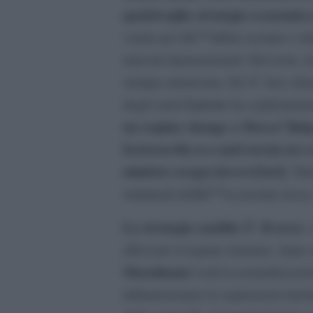
qualsivoglia strategia economic
varate per lâ€™affare ucraino e de
mercati internazionali. Del resto, 
stampa americana. Ed Ã¨ ben chiar
Lavrov
degli esteri
ha esplicitame
un regime change a Mosca”]http:
between-the-u-s-and-russia-are-
minister-sergey-lavrov/[/url]
. Tu
strutturali dellâ€™economia russa.
La strategia saudita Ã¨ di area
: 
affossare il regime iraniano, dopo a
Musulmani
(vedi la normalizzazio
ridimensionato le aspirazioni turc