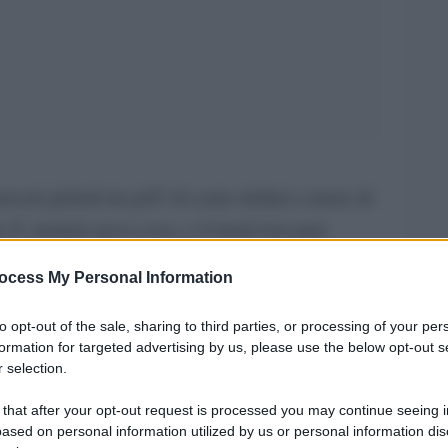
ercati globali da piÃ¹ di cento dollari a meno di
n Ã¨ proprio poca cosa, e il trend non pare
ia italica se ne parla poco e soprattutto male,
ocess My Personal Information
ate – tranne rare eccezioni –
che separano la
elle tensioni geopolitiche globali. Come al
to opt-out of the sale, sharing to third parties, or processing of your per
formation for targeted advertising by us, please use the below opt-out s
 bene dal sollevare questioni politiche che
 selection.
e quelle tensioni stanno subendo in tutta
 that after your opt-out request is processed you may continue seeing i
o da possibili punti di precipitazione
.
ased on personal information utilized by us or personal information dis