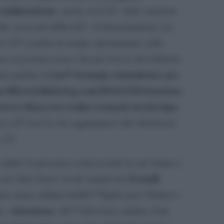
a indipendente
, anche al di lÃ delle sanzioni
lle crescenti difficoltÃ di finanziamento sui
di ciÃ² si parla da tempo apertamente sulla
o al governo russo che per bocca del ministro
[url”strategia statunitense per
nte parlato di
//libertyblitzkrieg.com/2014/12/01/tensions-
worse-than-you-realize-remarks-by-foreign-
tto ciÃ² non fa che aggiungersi alle debolezze
 [3]
colpire la presenza sciita in tutte le sue forme e
Fratelli
ver fatto fuori i rivali sunniti dei
ne manu militari dellâ€™Egitto post Tahrir) e
Attenzione
he.
: lâ€™attivismo saudita, forte