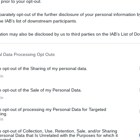
 prior to your opt-out.
interpretazioni
strettamente
. La prima Ã¨ piÃ¹
rately opt-out of the further disclosure of your personal information by
funzione della diminuita domanda mondiale
he IAB’s list of downstream participants.
onomia occidentale e al rallentamento dei Brics
tion may also be disclosed by us to third parties on the IAB’s List of 
iuta anche dallâ€™aumento della produzione
Ulti
 that may further disclose it to other third parties.
 that this website/app uses one or more Google services and may gath
l Data Processing Opt Outs
including but not limited to your visit or usage behaviour. You may click 
domanda-offerta puÃ² credere forse qualche
 to Google and its third-party tags to use your data for below specifi
o opt-out of the Sharing of my personal data.
a lettura tiene poco
tanto piÃ¹ per una materia
ogle consent section.
In
 cui prezzo legato al dollaro segue da sempre una
o opt-out of the Sale of my Personal Data.
strettamente intrecciate: vogliamo ricordare il
In
non si
â€™90? Oltre tutto fosse cosÃ¬
to opt-out of processing my Personal Data for Targeted
rato e la tempistica del calo
nÃ© perchÃ© la
Il ri
ing.
In
a Saudita, sia stata quella di aumentare la
Una le
"Sani
il
rla a costo di perdite secche. Certamente
o opt-out of Collection, Use, Retention, Sale, and/or Sharing
mai st
ersonal Data that Is Unrelated with the Purposes for which it
lected.