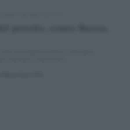
el petrolio, contro Russia, Iran e USA
el petrolio, contro Russia,
ontro certi produttori di petrolio . Dietro questa
getto. FunzionerÃ ? [Pepe Escobar]