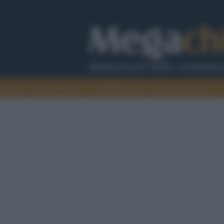
cazione
Guerra e verità
Cervelli in fuga
Fondata sul lavoro