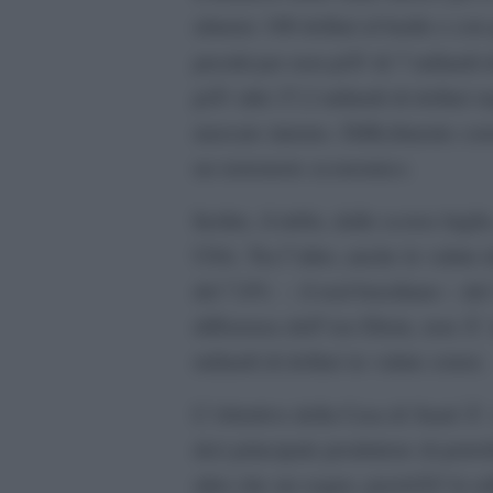
almeno
100 dollari al barile e co
prestiti per
non piÃ¹ di
7 miliardi d
piÃ¹ altri
27,2 miliardi di dollari
re
mercato
interno
.
Difficilmente
cons
un
terremoto
economico
.
Inoltre
,
il rublo, dallo scorso luglio
USA
.
Tra l”altro
, anche
le valute 
del
7,8% –
il
real brasiliano – del
differenza
dell”era
Eltsin
,
non
Ã¨
miliardi di dollari
in
valute
estere
.
L”obiettivo della Casa di
Saud
Ã¨
dei)
principale produttore
di petrol
altro che
un sogno, perchÃ© le r
a