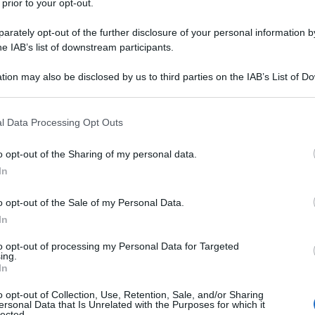
ti
…
L”Arabia Saudita ha
cominciato a
 prior to your opt-out.
esta Ã¨ una
manipolazione politica
, si sta
rately opt-out of the further disclosure of your personal information by
questa storia potrebbe
finire male
“
.
he IAB’s list of downstream participants.
Ulti
tion may also be disclosed by us to third parties on the IAB’s List of 
 that may further disclose it to other third parties.
ene, per questo nessuno manipola
i sauditi
.
 that this website/app uses one or more Google services and may gath
l Data Processing Opt Outs
a di Saud
Ã¨ un
“
Tomahawk che ruota” e ad
including but not limited to your visit or usage behaviour. You may click 
 to Google and its third-party tags to use your data for below specifi
r loro
il petrolio a
90 dollari al barile va bene,
o opt-out of the Sharing of my personal data.
ogle consent section.
 due anni,
e
anche a $
50 a
$ 60
per
i
In
o opt-out of the Sale of my Personal Data.
In
ceso
sotto i
90 dollari al barile
perchÃ© la
Il ri
to opt-out of processing my Personal Data for Targeted
mplesso
–
ha rallentato la sua
ing.
Una le
In
n misura minore
rispetto
all”Occidente
. La
"Sani
rimasta
alt
a
–
soprattutto
in
Arabia Saudita
e
mai st
o opt-out of Collection, Use, Retention, Sale, and/or Sharing
ersonal Data that Is Unrelated with the Purposes for which it
non v
lected.