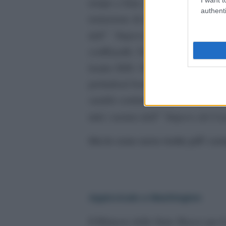
tempo
a
Iran
,
Iraq
,
Venezuela
,
Ec
authenti
tentazione
di essere considerata
c
“Impero
del
Caos
“
dell
”
, per sp
con
Riyadh
.
Un accordo
che
impli
leader
ISIS
/
ISIL
/
Daesh, il C
ali
preludio
al
bombardamento del
le f
sauditi
continuerebbero a
strizzare
“
Impero
del Ca
tutti
i
nemici dell”
Ma le cose sono
molto piÃ¹
com
Appiccicalo a Washington
Il Bilancio dello Stato
Russo
per i