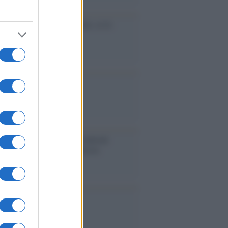
cidio economico dell'Italia: ce lo
e l'Europa
aina ha finito lo scudo
l'Europa rimanessero tre neuroni
rebbe a far pace con la Russia
binetto di Rabat