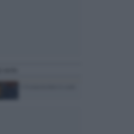
i anche
L'Ucraina ha finito lo scudo