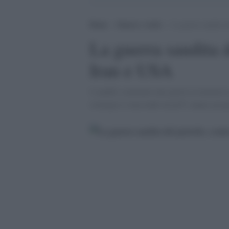
Home
>
Guerra e verità
>
La guerra saudita d
La guerra saudita d
Iran e USA
I sauditi scatenano una guerra economica c
strategia si nasconde un piÃ¹ ampio pro