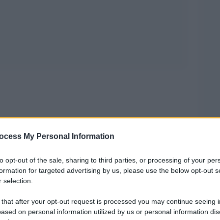
ocess My Personal Information
una guerra economica contro alcuni
to opt-out of the sale, sharing to third parties, or processing of your per
ti”. Dietro questa strategia della Casa di Saud
formation for targeted advertising by us, please use the below opt-out s
 selection.
etto. Ma funzionerÃ ?
 that after your opt-out request is processed you may continue seeing i
nte della
Rosneft
:
“
I
ased on personal information utilized by us or personal information dis