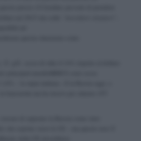
n questo prezzo
il Cremlino
prevede di
prendere
“investitori
stranieri”
ollari
nel 2015
dai soliti
,
peribili sul
iderare questa situazione come
,
Ã¨ giÃ sceso di
oltre il 14%
rispetto al dollaro
dei
principali membri
BRICS
sono scese
1,6% –
la
rupia indiana-
.
E la Russia oggi
,
a
in bancaro
tta ma ha riserve per
almeno
455
cercare di
superare
la Russia come
(uno
io
che esporta
verso la UE – ma questo
non Ã¨
ffinerie
della UE
dovrebbero