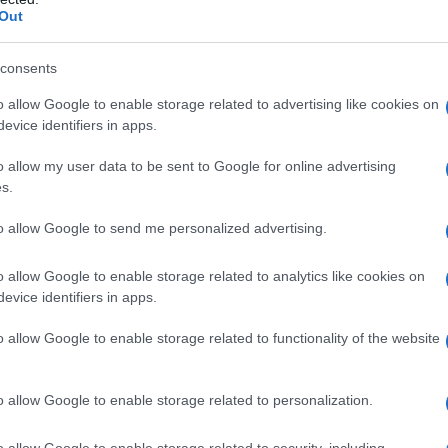
to arriva
poco
petrolio
Out
tretto a tagliare
le esportazioni
di
un
L'omi
chied
guerra
economica degli Stati Uniti –
consents
o allow Google to enable storage related to advertising like cookies on
evice identifiers in apps.
n atto
una strategia piratesca
,
che
cerca
L'Ucr
o allow my user data to be sent to Google for online advertising
i suoi concorrenti
,
a medio
-lungo
s.
to
comportamento d
ovrebbe
rendere
to allow Google to send me personalized advertising.
i giocatori
–
dagli USA
(per lo
sviluppo
Se al
ng
e le
perforazioni in acque sempre piÃ¹
o allow Google to enable storage related to analytics like cookies on
corre
evice identifiers in apps.
ai produttori di
greggio
sour (piÃ¹
o allow Google to enable storage related to functionality of the website
zuela
. Ma,
per non sbagliare, i
l suo o
biettivo
Il ru
o allow Google to enable storage related to personalization.
e
– se funzionasse –
allo stesso
o allow Google to enable storage related to security, including