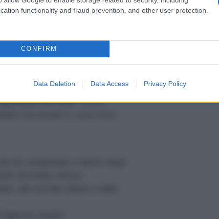
 minaccia per la pace nel mondo.”
cation functionality and fraud prevention, and other user protection.
CONFIRM
Data Deletion
Data Access
Privacy Policy
nizzazione per la Liberazione della
giornalisti nel 1999 , in cui
tico tra Israele e i suoi vicini.
 che ha conquistato a danno degli
aele dovrebbe ritirarsi
lan, dal sud del Libano e dalla
l”Agenzia
Jewish