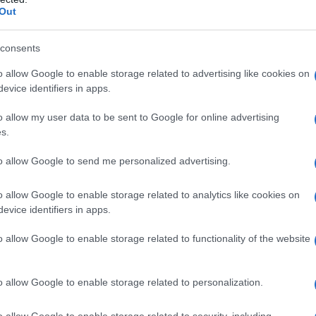
Out
dicibili nel mondo, questi sono gli
importano gli esseri umani”
,
consents
o allow Google to enable storage related to advertising like cookies on
evice identifiers in apps.
o allow my user data to be sent to Google for online advertising
s.
to allow Google to send me personalized advertising.
isive contro gli Stati Uniti, e
o allow Google to enable storage related to analytics like cookies on
intenzione di quel paese di
evice identifiers in apps.
i gli USA preparavano la loro
la dichiarÃ² a
Newsweek
:
o allow Google to enable storage related to functionality of the website
o allow Google to enable storage related to personalization.
la conclusione che l”atteggiamento
o allow Google to enable storage related to security, including