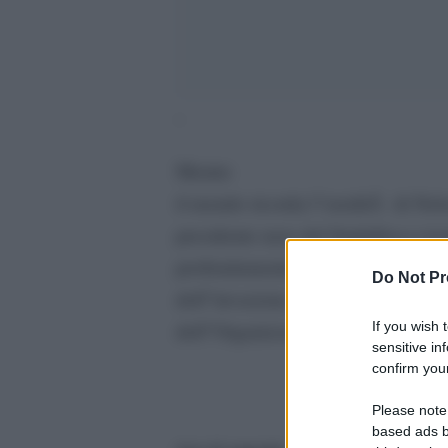
‘
Mentre
il mondo ricorda l”ereditÃ di Nel
presidente nero del Sudafrica e ico
profondamente scettico nei confro
Do Not Pr
dell”invasione dell”Iraq, ed era un
If you wish 
dell”Organizzazione per la Liberaz
sensitive in
confirm your
Please note
based ads b