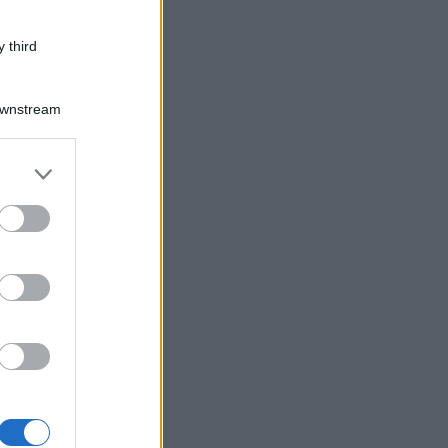
 third
Downstream
er and store
to grant or
ed purposes