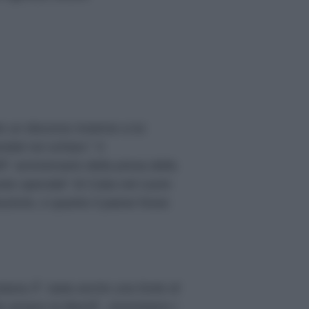
o un discorso insieme a lui
ati noi schiavi.” Il
 anniversario della presa della
sto speciale” di Cuba nel cuore
oluzione, e quanto il paese fosse
cubana Ã¨ stata anche una fonte di
he amano la libertÃ . Ammiriamo i