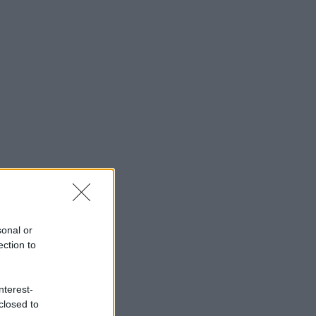
sonal or
ection to
nterest-
closed to