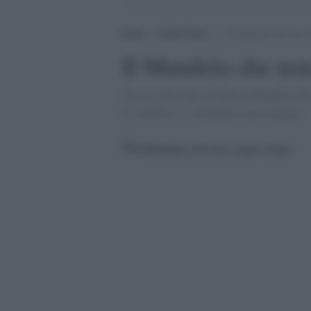
Home
>
Stella Polare
>
Il Mandela che non os
Il Mandela che non
Ecco le dure frasi di Nelson Mandela che
si santifica e si annacqua il personaggio