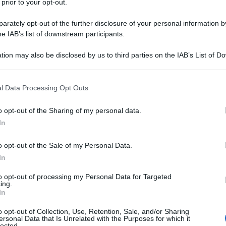
 prior to your opt-out.
el leader che hanno meno probabilitÃ
rately opt-out of the further disclosure of your personal information by
e si sta rendendo onore alla sua
he IAB’s list of downstream participants.
 nei media mainstream.
tion may also be disclosed by us to third parties on the IAB’s List of 
 that may further disclose it to other third parties.
 that this website/app uses one or more Google services and may gath
l Data Processing Opt Outs
including but not limited to your visit or usage behaviour. You may click 
 to Google and its third-party tags to use your data for below specifi
o opt-out of the Sharing of my personal data.
ogle consent section.
In
o opt-out of the Sale of my Personal Data.
tenuto al Forum Internazionale
In
do dichiarÃ² che il movente
to opt-out of processing my Personal Data for Targeted
e W. Bush era ”il petrolio” ,
ing.
In
do le Nazioni Unite.
o opt-out of Collection, Use, Retention, Sale, and/or Sharing
ersonal Data that Is Unrelated with the Purposes for which it
lected.