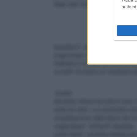
degli Stati Uniti d”America Ã¨ una
authenti
Mandela Ã¨ stato da
lungo tempo sostenitore dell”Orga
Palestina e ha fatto un discorso ai 
accettÃ² di essere un mediatore poli
“Israele
dovrebbe ritirarsi da tutte le aree
arabi nel 1967, e in particolare Isr
completamente dalle Alture del Go
Cisgiordania”,
dichiarÃ² Mandela,
come riferÃ¬ Suzanne Belling del