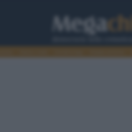
cazione
Guerra e verità
Cervelli in fuga
Fondata sul lavoro