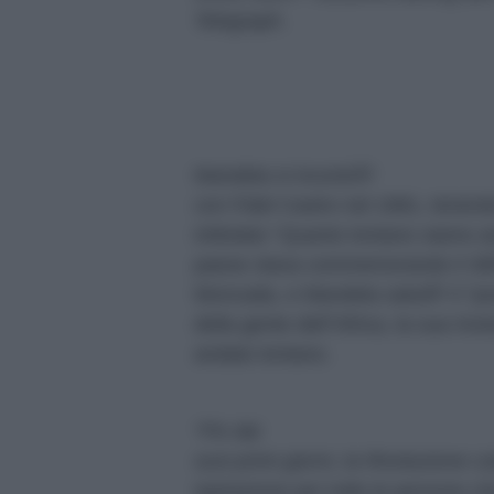
Telegraph
.
Mandela si incontrÃ²
con Fidel Castro nel 1991, tenend
intitolato “Quanto lontano siamo and
paese stava commemorando il 38Â°
Moncada, e Mandela salutÃ² il ”po
della gente dell”Africa, la sua riv
andato lontano.
“Fin dai
suoi primi giorni, la Rivoluzione 
ispirazione per tutte le persone c