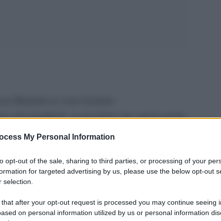
son Mandela in veste di primo
na anti-apartheid, va ricordato che egli fu anche
nti della potenza americana,
ocess My Personal Information
 sostenitore cruciale
to opt-out of the sale, sharing to third parties, or processing of your per
ione della Palestina.
formation for targeted advertising by us, please use the below opt-out s
 selection.
 that after your opt-out request is processed you may continue seeing i
ased on personal information utilized by us or personal information dis