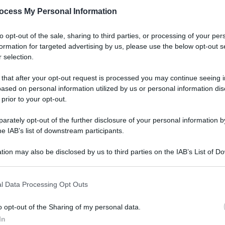
ocess My Personal Information
to opt-out of the sale, sharing to third parties, or processing of your per
formation for targeted advertising by us, please use the below opt-out s
 selection.
entenario della firma del Trattato Sykes-Picot,
 that after your opt-out request is processed you may continue seeing i
agna, spartendosi i territori dellâ€™impero
ased on personal information utilized by us or personal information dis
fino al 1918), fecero nascere lâ€™attuale
 prior to your opt-out.
 dei suoi problemi. Ãˆ giusto dire â€œin questi
rately opt-out of the further disclosure of your personal information by
ella firma non si Ã¨ mai saputa. Era un accordo
he IAB’s list of downstream participants.
novembre 1917 quando Lenin, che ne aveva
tion may also be disclosed by us to third parties on the IAB’s List of 
 zar, ordinÃ² a Pravda e Izvestija di rivelarlo al
 that may further disclose it to other third parties.
 that this website/app uses one or more Google services and may gath
l Data Processing Opt Outs
including but not limited to your visit or usage behaviour. You may click 
erchÃ© e i percome di quel Trattato se non ci
 to Google and its third-party tags to use your data for below specifi
o opt-out of the Sharing of my personal data.
ogle consent section.
 no usciti dalla mentalitÃ coloniale che ne
In