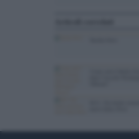
Articoli correlati
Turchia News
'Come sarà il Medio Or
dopo l''accordo Washin
Teheran?'
M.O.: Ora niente ostacol
nuovo Sykes-Picot