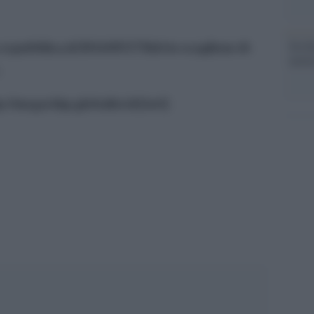
pubblica.it/2016/05/17/fulvio-scaglione-il-
Da Ki
nemi
.
//megachip.globalist.it/[/url]
pp