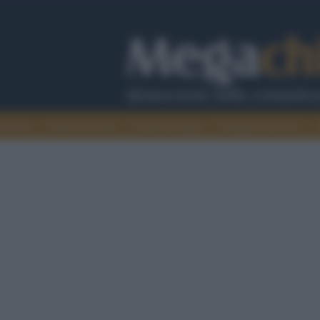
cazione
Guerra e verità
Cervelli in fuga
Fondata sul lavoro