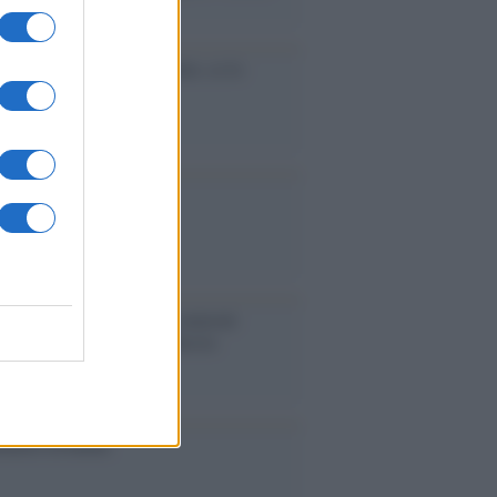
accinati dal lavoro
cidio economico dell'Italia: ce lo
e l'Europa
aina ha finito lo scudo
l'Europa rimanessero tre neuroni
rebbe a far pace con la Russia
binetto di Rabat