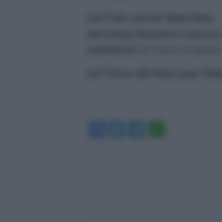
[url”Link articolo”]http://blog-
micromega.blogautore.espresso.re
medio/[/url]
Â© Fulvio Scaglione
[url”Torna alla Home page”]http:
Facebook
Twitter
Telegram
WhatsA