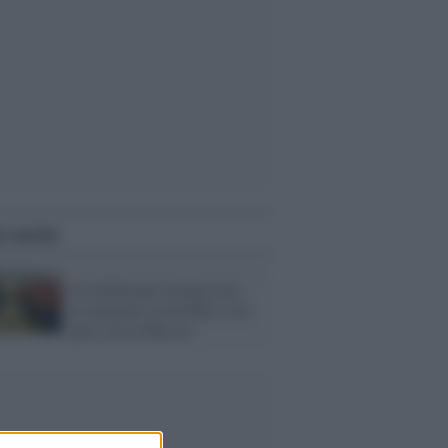
i anche
Se all'Europa rimanessero
tre neuroni correrebbe a far
pace con la Russia