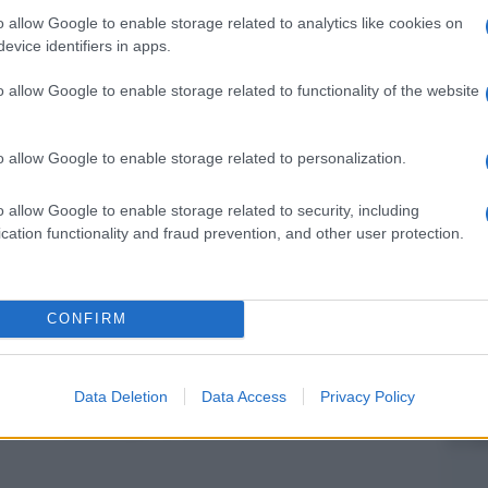
non v
 al 65% sciita dei cittadini del Bahrein,
o allow Google to enable storage related to analytics like cookies on
evice identifiers in apps.
el 20% sunnita? Che diremmo al 15% sciita che
L'omi
o nellâ€™area piÃ¹ ricca di petrolio? Che i curdi
chied
o allow Google to enable storage related to functionality of the website
e loro non possono avere un pezzetto di deserto
noranze del Medio Oriente, prima fra tutte
o allow Google to enable storage related to personalization.
L'Ucr
ero quelle minoranze, in un coacervo di Stati
o allow Google to enable storage related to security, including
lla religione?
cation functionality and fraud prevention, and other user protection.
ndiamo contro che, un secolo dopo Sykes-Picot,
Se al
 manifestazione dello stesso spirito coloniale di
CONFIRM
corre
i poter tirare una â€œlinea dirittaâ€ qua o lÃ e
popoli lontani che hanno conservato una storia e
Data Deletion
Data Access
Privacy Policy
tto e il timore per le nostre azioni?
Il ru