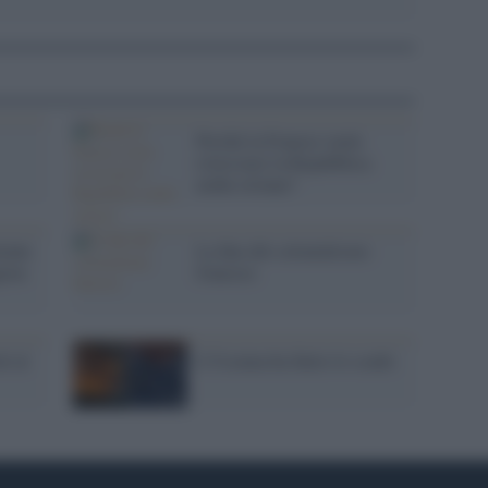
Perché la Francia vuole
rovesciare la Repubblica
araba siriana?
iente
La fine del colonialismo
gton-
francese
i al
L'Ucraina ha finito lo scudo