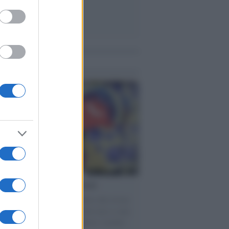
me notizie
torno dei medici non vaccinati
ttera accorata del prof. Isidoro alla rivista
tà Informazione" spiega perché non ci sono
ate basi scientifiche per togliere i medici