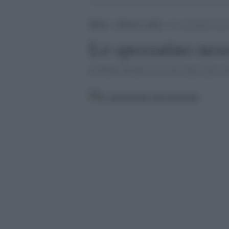
Home
>
Guerra e verità
>
Lo spezzatino neoc
Lo spezzatino neo
Il Medio Oriente un secolo dopo Sykes-Pi