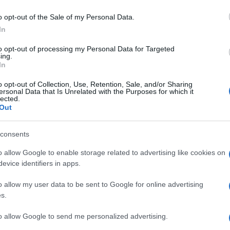
ata nel 1915 da Mark Sykes davanti al gabinetto
o opt-out of the Sale of my Personal Data.
Tirare una linea diritta dalla seconda K di Akko
In
raele, n.d.r) alla seconda K di Kirkuk (in Iraq,
to opt-out of processing my Personal Data for Targeted
ing.
Ulti
In
no. Oggi nei circoli politici ed intellettuali,
o opt-out of Collection, Use, Retention, Sale, and/or Sharing
ersonal Data that Is Unrelated with the Purposes for which it
sta che va piÃ¹ di moda, a proposito di Medio
lected.
Out
. Ci sono troppi problemi, troppe guerre, troppi
ballano? Allora dividiamo. Lâ€™Iraq lo dividiamo
consents
i), la Siria in chissÃ quante (un pezzo del Nord
o allow Google to enable storage related to advertising like cookies on
na fascia a Sud alla Giordania, una parte ad Assad
evice identifiers in apps.
iÃ spezzettata.
Il ri
o allow my user data to be sent to Google for online advertising
s.
Una le
re, aprirebbe le porte a un disastro anche
"Sani
to allow Google to send me personalized advertising.
emmo, in quel caso, ai palestinesi? Agli altri
mai st